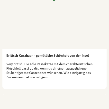
Charakter
sanft, gesellig, verspielt, anhänglich,
intelligent
Britisch Kurzhaar – gemütliche Schönheit von der Insel
Very british! Die edle Rassekatze mit dem charakteristischen
Plüschfell passt zu dir, wenn du dir einen ausgeglichenen
Stubentiger mit Contenance wünschen. Wie einzigartig das
Zusammenspiel von ruhigem…