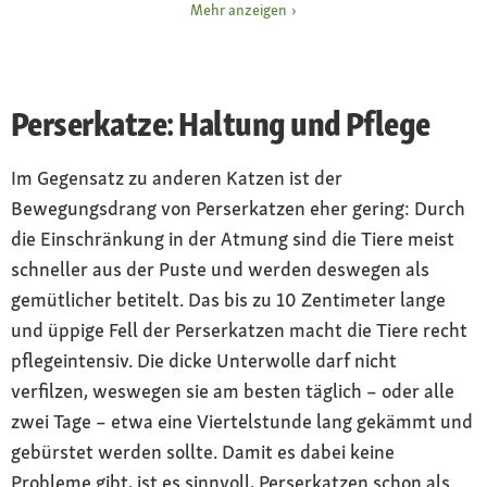
Mehr anzeigen
zwischen den Augen; die Nasenlöcher müssen
geöffnet sein; heute werden vermehrt Perser
"mit Nase" gezüchtet
Perserkatze: Haltung und Pflege
Augen
orange bis kupferfarben, groß, rund, weit
Im Gegensatz zu anderen Katzen ist der
auseinanderstehend
Bewegungsdrang von Perserkatzen eher gering: Durch
Fell und Farbe
die Einschränkung in der Atmung sind die Tiere meist
lang und dicht, mit Unterwolle und einer
schneller aus der Puste und werden deswegen als
Halskrause an Brust und Schultern; alle
gemütlicher betitelt. Das bis zu 10 Zentimeter lange
Farben sind erlaubt
und üppige Fell der Perserkatzen macht die Tiere recht
Fellpflege
pflegeintensiv. Die dicke Unterwolle darf nicht
tägliches Bürsten ist unverzichtbar, um
verfilzen, weswegen sie am besten täglich – oder alle
Verfilzung vorzubeugen
zwei Tage – etwa eine Viertelstunde lang gekämmt und
gebürstet werden sollte. Damit es dabei keine
Besonderheiten
Probleme gibt, ist es sinnvoll, Perserkatzen schon als
zwischen den Zehen sollen Haarbüschelchen