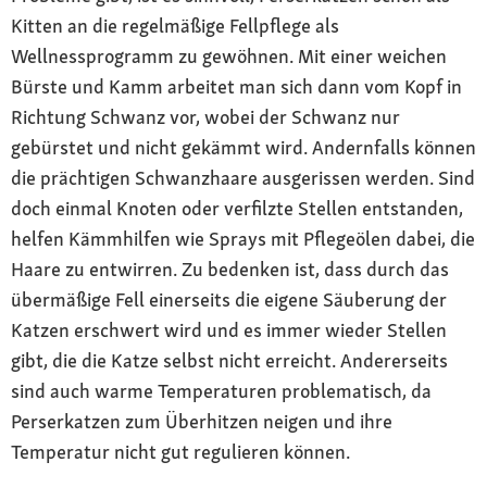
Kitten an die regelmäßige Fellpflege als
stehen
Wellnessprogramm zu gewöhnen. Mit einer weichen
Charakter
Bürste und Kamm arbeitet man sich dann vom Kopf in
freundlich, ausgeglichen, sanft und
Richtung Schwanz vor, wobei der Schwanz nur
unkompliziert
gebürstet und nicht gekämmt wird. Andernfalls können
Gesundheit
die prächtigen Schwanzhaare ausgerissen werden. Sind
Stark deformierter Atemtrakt, genetische
doch einmal Knoten oder verfilzte Stellen entstanden,
Disposition für Nierenerkrankungen
helfen Kämmhilfen wie Sprays mit Pflegeölen dabei, die
Haare zu entwirren. Zu bedenken ist, dass durch das
übermäßige Fell einerseits die eigene Säuberung der
Katzen erschwert wird und es immer wieder Stellen
gibt, die die Katze selbst nicht erreicht. Andererseits
sind auch warme Temperaturen problematisch, da
Perserkatzen zum Überhitzen neigen und ihre
Temperatur nicht gut regulieren können.