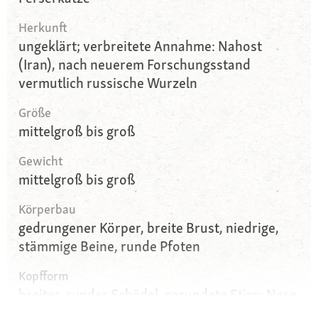
Herkunft
ungeklärt; verbreitete Annahme: Nahost
(Iran), nach neuerem Forschungsstand
vermutlich russische Wurzeln
Größe
mittelgroß bis groß
Gewicht
mittelgroß bis groß
Körperbau
gedrungener Körper, breite Brust, niedrige,
stämmige Beine, runde Pfoten
Kopfform
breiter, runder Schädel, gerundete Stirn; Nase
kurz und breit, mit einem deutlichen Stopp