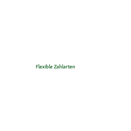
Flexible Zahlarten
Unsere Services
Ihre V
Hilfe & FAQ
Neu im 
Mein Konto
Exklusi
Passwort beantragen
Kosten
Meine Bestellungen
Meine Wunschliste