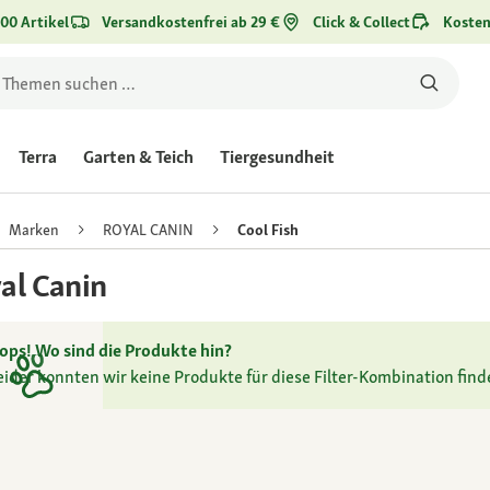
00 Artikel
Versandkostenfrei ab 29 €
Click & Collect
Kosten
Terra
Garten & Teich
Tiergesundheit
Marken
ROYAL CANIN
Cool Fish
al Canin
ops! Wo sind die Produkte hin?
eider konnten wir keine Produkte für diese Filter-Kombination find