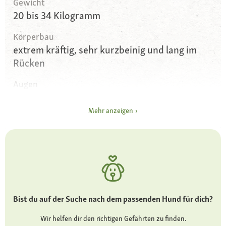
Gewicht
20 bis 34 Kilogramm
Körperbau
extrem kräftig, sehr kurzbeinig und lang im
Rücken
Augen
große mit intensivem Blick und hängenden
Lidern
Mehr anzeigen
Ohren
sehr lange Hängeohren
Fell und Farbe
kurz, robust in Braun/Weiß gescheckt und
Tricolor
Bist du auf der Suche nach dem passenden Hund für dich?
Besonderheiten
Wir helfen dir den richtigen Gefährten zu finden.