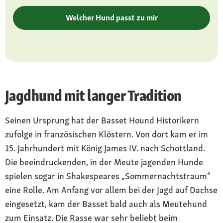
gemäßigte Zuchtformen von seriösen
Züchtern kaufen
Welcher Hund passt zu mir
Charakter
liebenswert, eigenständig, stur und
jagdfreudig
Pflege
Jagdhund mit langer Tradition
Kontrolle und Reinigung der Ohren, Augen und
Hautfalten
Seinen Ursprung hat der Basset Hound Historikern
Gesundheit
zufolge in französischen Klöstern. Von dort kam er im
Veranlagung zu einigen Erbkrankheiten und
15. Jahrhundert mit König James IV. nach Schottland.
Beschwerden durch Überzüchtung, einige
Die beeindruckenden, in der Meute jagenden Hunde
Problematiken durch körperliche
spielen sogar in Shakespeares „Sommernachtstraum“
Gegebenheiten wie zum Beispiel
eine Rolle. Am Anfang vor allem bei der Jagd auf Dachse
Gelenkerkrankungen, Übergewicht und
eingesetzt, kam der Basset bald auch als Meutehund
Hautinfektionen
zum Einsatz. Die Rasse war sehr beliebt beim