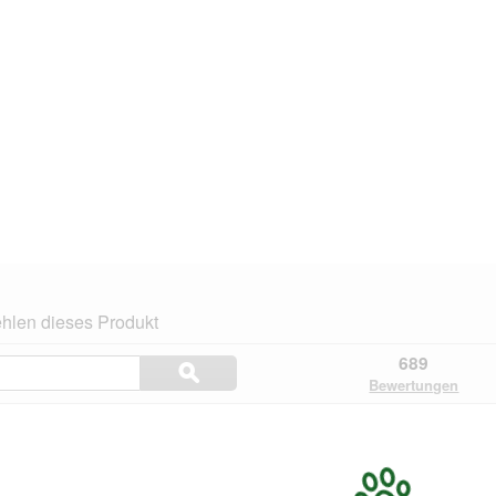
hlen dieses Produkt
Themen
689
ϙ
und
Suchen
Bewertungen
Bewertungen
suchen
n.