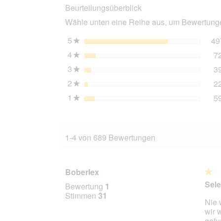
Beurteilungsüberblick
Adult
Hirsch
Wähle unten eine Reihe aus, um Bewertungen
mit
Kartoffeln
12x800
5
Sterne
49
★
g
4
Sterne
7
★
3
Sterne
3
★
2
Sterne
2
★
1
Sterne
5
★
1-4 von 689 Bewertungen
Boberlex
★★
★★
1
Sele
Bewertung
1
von
Stimmen
31
Nie 
5
wir 
Stern
gef