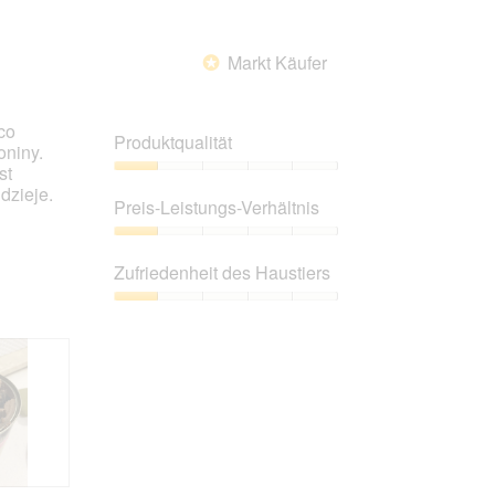
Markt Käufer
*
co
Produktqualität
oniny.
st
Produktqualität,
dzieje.
1
Preis-Leistungs-Verhältnis
von
5
Preis-
Leistungs-
Zufriedenheit des Haustiers
Verhältnis,
1
Zufriedenheit
von
des
5
Haustiers,
1
von
5