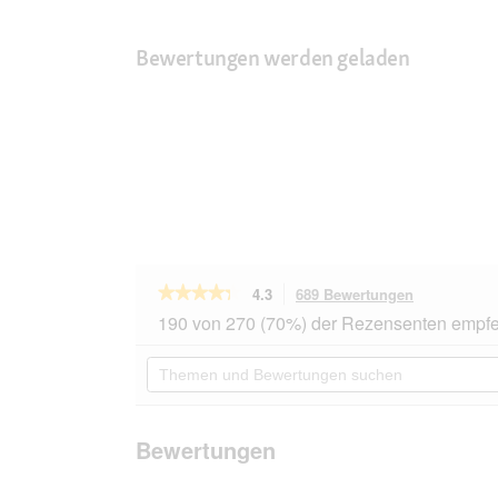
Bewertungen werden geladen
★★★★★
★★★★★
4.3
689 Bewertungen
Mit
dieser
4.3
190 von 270 (70%) der Rezensenten empfe
von
Aktion
5
navigierst
Themen
Sternen.
du
und
Bewertungen
zu
Bewertungen
lesen
den
suchen
für
Bewertunge
SELECT
Bewertungen
GOLD
Sensitive
Nassfutter