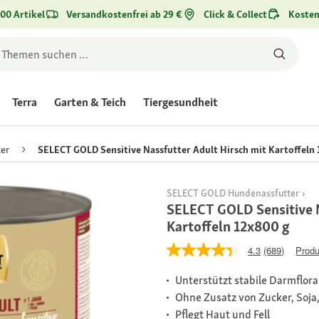
00 Artikel
Versandkostenfrei ab 29 €
Click & Collect
Kosten
Terra
Garten & Teich
Tiergesundheit
er
SELECT GOLD Sensitive Nassfutter Adult Hirsch mit Kartoffeln 
SELECT GOLD Hundenassfutter
SELECT GOLD Sensitive N
Kartoffeln 12x800 g
4.3
(689)
Produ
Unterstützt stabile Darmflora
Ohne Zusatz von Zucker, Soja
Pflegt Haut und Fell