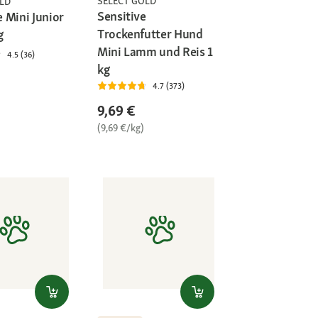
SELECT GOLD
LD
Sensitive
 Mini Junior
Trockenfutter Hund
g
Mini Lamm und Reis 1
4.5 (36)
kg
4.7 (373)
9,69 €
(9,69 €/kg)