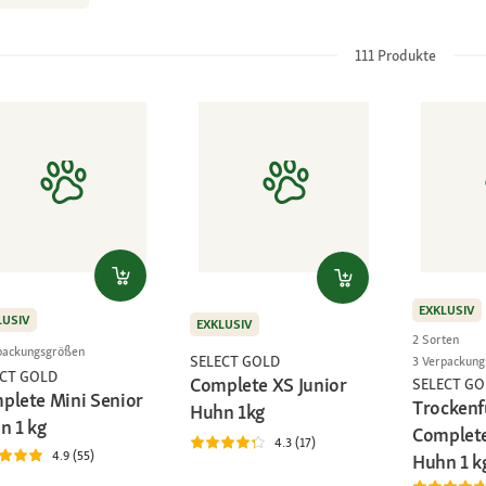
111
Produkte
EXKLUSIV
LUSIV
EXKLUSIV
2 Sorten
packungsgrößen
SELECT GOLD
3 Verpackun
ECT GOLD
Complete XS Junior
SELECT GO
plete Mini Senior
Trockenf
Huhn 1kg
n 1 kg
Complete
4.3 (17)
4.9 (55)
Huhn 1 k