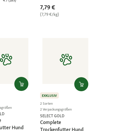
4.7 (185)
7,79 €
(7,79 €/kg)
EXKLUSIV
2 Sorten
gsgrößen
2 Verpackungsgrößen
LD
SELECT GOLD
e
Complete
utter Hund
Trockenfutter Hund