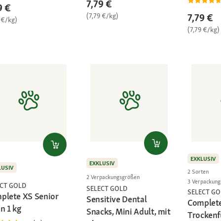
7,79 €
9 €
(7,79 €/kg)
7,79 €
 €/kg)
(7,79 €/kg)
EXKLUSIV
EXKLUSIV
LUSIV
2 Sorten
2 Verpackungsgrößen
3 Verpackun
ECT GOLD
SELECT GOLD
SELECT GO
plete XS Senior
Sensitive Dental
Complet
n 1 kg
Snacks, Mini Adult, mit
Trockenf