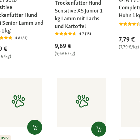
ECT GOLD
SELECT GO
Trockenfutter Hund
sitive
Complete
Sensitive XS Junior 1
ckenfutter Hund
Huhn 1 k
kg Lamm mit Lachs
i Senior Lamm und
und Kartoffel
 1 kg
4.7 (15)
7,79 €
4.8 (81)
9,69 €
(7,79 €/kg)
9 €
(9,69 €/kg)
 €/kg)
LUSIV