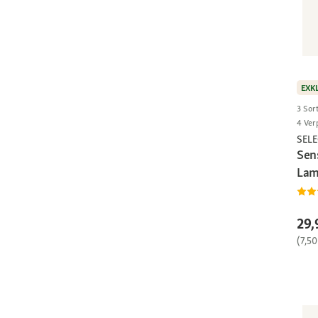
EXK
3 Sor
4 Ver
SEL
Sen
Lam
29,
(7,50