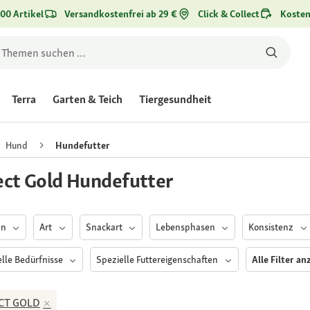
00 Artikel
Versandkostenfrei ab 29 €
Click & Collect
Kosten
Terra
Garten & Teich
Tiergesundheit
Hund
Hundefutter
ect Gold Hundefutter
en
Art
Snackart
Lebensphasen
Konsistenz
elle Bedürfnisse
Spezielle Futtereigenschaften
Alle Filter an
CT GOLD