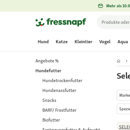
Mehr als 10.0
Hund
Katze
Kleintier
Vogel
Aqua
Angebote %
Hundefutter
Sel
Hundetrockenfutter
Hundenassfutter
Mark
Snacks
Spezi
BARF/ Frostfutter
Biofutter
SELE
Ergänzungsfutter & Aufzucht