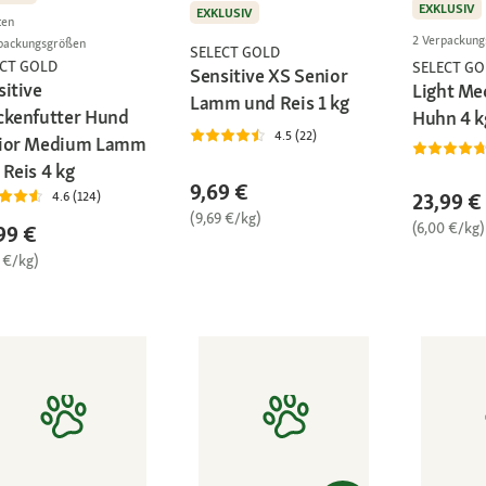
EXKLUSIV
EXKLUSIV
ten
2 Verpackun
packungsgrößen
SELECT GOLD
ECT GOLD
SELECT GO
Sensitive XS Senior
sitive
Light Me
Lamm und Reis 1 kg
ckenfutter Hund
Huhn 4 k
4.5 (22)
ior Medium Lamm
 Reis 4 kg
9,69 €
23,99 €
4.6 (124)
(9,69 €/kg)
(6,00 €/kg)
99 €
 €/kg)