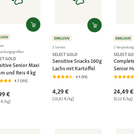
LUSIV
EXKLUSIV
EXKLUSIV
ten
2 Sorten
2 Verpackun
packungsgrößen
SELECT GOLD
SELECT GO
ECT GOLD
Sensitive Snacks 160g
Complet
sitive Senior Maxi
Lachs mit Kartoffel
Senior H
m und Reis 4 kg
4.5 (93)
4.7 (155)
4,29 €
24,49 €
99 €
(26,81 €/kg)
(6,12 €/kg)
 €/kg)