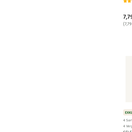
7,7
(7,79
EXK
4 Sor
4 Ver