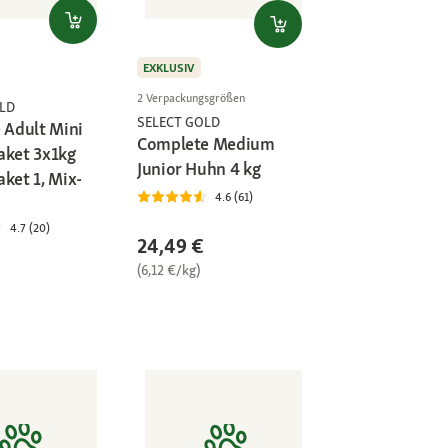
EXKLUSIV
2 Verpackungsgrößen
LD
SELECT GOLD
 Adult Mini
Complete Medium
aket 3x1kg
Junior Huhn 4 kg
ket 1, Mix-
4.6 (61)
4.7 (20)
24,49 €
(6,12 €/kg)