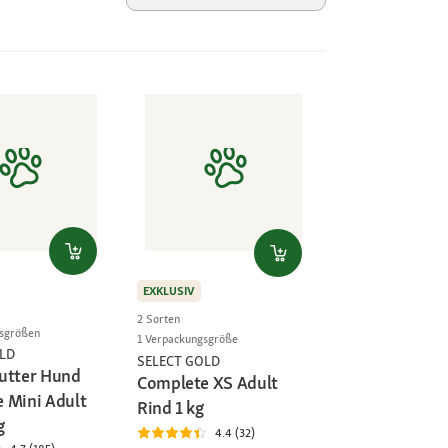
EXKLUSIV
2 Sorten
gsgrößen
1 Verpackungsgröße
LD
SELECT GOLD
utter Hund
Complete XS Adult
 Mini Adult
Rind 1 kg
g
4.4 (32)