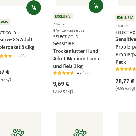
EXKLUSIV
EXKLUSIV
LUSIV
7 Sorten
2 Sorten
4 Verpackungsgrößen
SELECT GO
ECT GOLD
SELECT GOLD
Sensitive
sitive XS Adult
Sensitive
Probierp
bierpaket 3x1kg
Trockenfutter Hund
Probierpa
5.0 (6)
Adult Medium Lamm
Pack
und Reis 1 kg
57 €
4.7 (558)
6 €/kg)
28,77 €
9,69 €
(9,59 €/kg)
(9,69 €/kg)