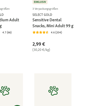
EXKLUSIV
gsgrößen
3 Verpackungsgrößen
LD
SELECT GOLD
dium Adult
Sensitive Dental
g
Snacks, Mini Adult 99 g
4.7 (66)
4.6 (204)
2,99 €
(30,20 €/kg)