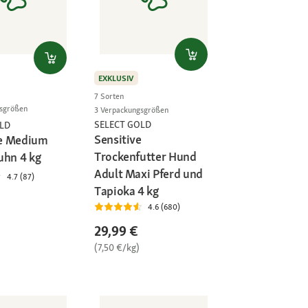
EXKLUSIV
7 Sorten
gsgrößen
3 Verpackungsgrößen
SELECT GOLD
LD
Sensitive
e Medium
Trockenfutter Hund
uhn 4 kg
Adult Maxi Pferd und
4.7 (87)
Tapioka 4 kg
4.6 (680)
29,99 €
(7,50 €/kg)