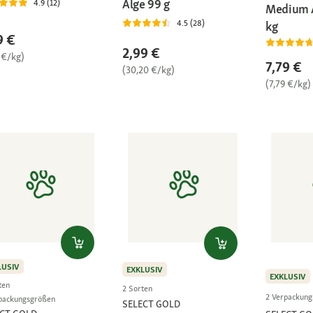
Alge 99 g
4.9 (12)
Medium A
4.5 (28)
kg
9 €
2,99 €
 €/kg)
7,79 €
(30,20 €/kg)
(7,79 €/kg)
LUSIV
EXKLUSIV
EXKLUSIV
ten
2 Sorten
2 Verpackun
packungsgrößen
SELECT GOLD