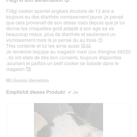
aktua
Fidgi cooker spaniel.angkais tricolore de 13 ans a
toujours eu des diarrhée vomissement jaune ,je pensé
que cela provenait de son stress mais depuis que je lui
donne les croquettes gold adapté a son age sa va
beaucoup mieux ,plus de diarrhée et seulement un
vomissement mais là je pense du au tress 😊
Très contente et lui les aime aussi 😋🤗
Je remercie lequipe au magasin maxi zoo d'englos 59320
, ils ont etais de très bon conseils, toujours disponible
,souriant et parfois un petit cooker se balade dans le
magasin 🥰
Mit Google übersetzen
Empfiehlt dieses Produkt
✔
Ja