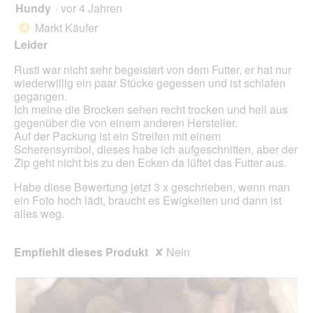
o
Hundy
·
vor 4 Jahren
r
2
g
d
von
Markt Käufer
*
f
e
5
Leider
e
i
Sternen.
l
n
Rusti war nicht sehr begeistert von dem Futter, er hat nur
d
m
wiederwillig ein paar Stücke gegessen und ist schlafen
g
o
gegangen.
e
d
Ich meine die Brocken sehen recht trocken und hell aus
ö
a
gegenüber die von einem anderen Hersteller.
f
l
Auf der Packung ist ein Streifen mit einem
f
e
Scherensymbol, dieses habe ich aufgeschnitten, aber der
n
s
Zip geht nicht bis zu den Ecken da lüftet das Futter aus.
e
D
t
i
Habe diese Bewertung jetzt 3 x geschrieben, wenn man
.
a
ein Foto hoch lädt, braucht es Ewigkeiten und dann ist
l
alles weg.
o
g
f
Empfiehlt dieses Produkt
✘
Nein
e
l
d
g