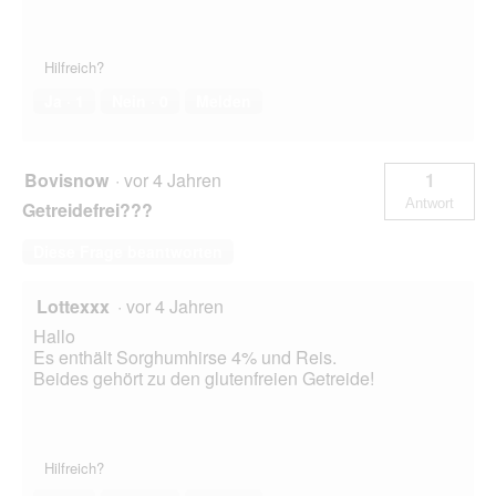
Hilfreich?
Ja ·
1
Nein ·
0
Melden
Bovisnow
·
vor 4 Jahren
1
Antwort
Getreidefrei???
Diese Frage beantworten
Lottexxx
·
vor 4 Jahren
Hallo
Es enthält Sorghumhirse 4% und Reis.
Beides gehört zu den glutenfreien Getreide!
Hilfreich?