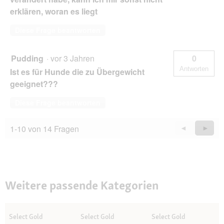
erklären, woran es liegt
Diese Frage beantworten
Pudding
·
vor 3 Jahren
0
Antworten
Ist es für Hunde die zu Übergewicht
geeignet???
Diese Frage beantworten
1-10 von 14 Fragen
Zurück
◄
Weiter
►
Questions
Quest
Weitere passende Kategorien
Select Gold
Select Gold
Select Gold