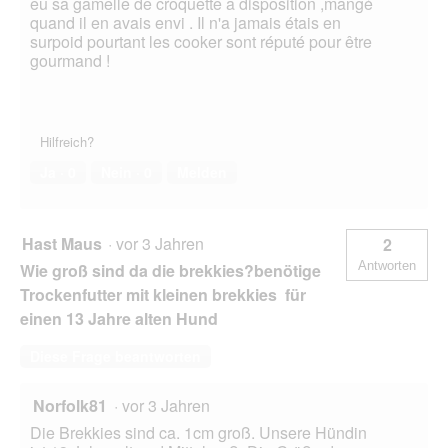
eu sa gamelle de croquette a disposition ,mangé
quand il en avais envi . Il n'a jamais étais en
surpoid pourtant les cooker sont réputé pour être
gourmand !
Hilfreich?
Ja ·
0
Nein ·
0
Melden
Hast Maus
·
vor 3 Jahren
2
Antworten
Wie groß sind da die brekkies?benötige
Trockenfutter mit kleinen brekkies für
einen 13 Jahre alten Hund
Diese Frage beantworten
Norfolk81
·
vor 3 Jahren
Die Brekkies sind ca. 1cm groß. Unsere Hündin