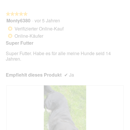
i
n
a
w
l
★★★★★
★★★★★
i
o
Monty6380
·
vor 5 Jahren
r
5
g
d
von
Verifizierter Online-Kauf
*
f
e
5
Online-Käufer
e
*
i
Sternen.
l
n
Super Futter
d
m
g
Super Futter. Habe es für alle meine Hunde seid 14
o
e
Jahren.
d
ö
a
f
l
f
Empfiehlt dieses Produkt
✔
Ja
e
n
s
e
D
t
i
.
a
l
o
g
f
e