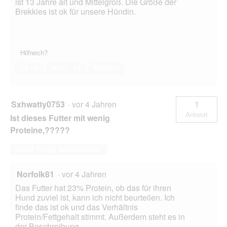
ist 13 Jahre alt und Mittelgroß. Die Größe der
Brekkies ist ok für unsere Hündin.
Hilfreich?
Ja ·
0
Nein ·
13
Melden
Sxhwatty0753
·
vor 4 Jahren
1
Antwort
Ist dieses Futter mit wenig
Proteine,?????
Diese Frage beantworten
Norfolk81
·
vor 4 Jahren
Das Futter hat 23% Protein, ob das für ihren
Hund zuviel ist, kann ich nicht beurteilen. Ich
finde das ist ok und das Verhältnis
Protein/Fettgehalt stimmt. Außerdem steht es in
der Beschreibung.