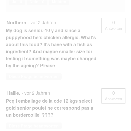
Ja ·
0
Nein ·
0
Melden
Northern
·
vor 2 Jahren
0
Antworten
My dog is senior,-10 y and since a
puppyhood he's chicken allergic. What's
about this food? It's have with a fish as
ingredient? And maybe smaller size for
testing if something was maybe changed
by the ageing? Please
Diese Frage beantworten
1lallie.
·
vor 2 Jahren
0
Antworten
Pcq l emballage de la cde 12 kgs select
gold senior poulet ne correspond pas a
un bordercollie' ????
Diese Frage beantworten