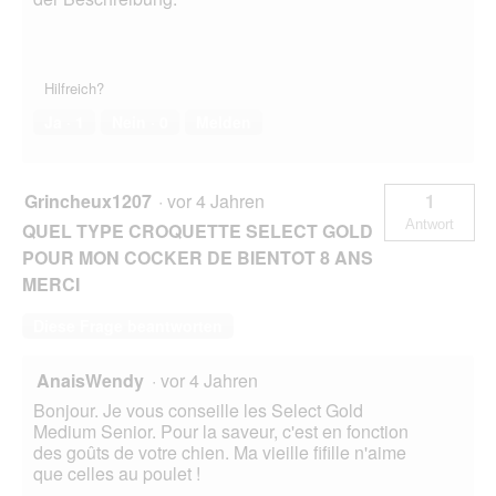
Hilfreich?
Ja ·
1
Nein ·
0
Melden
Grincheux1207
·
vor 4 Jahren
1
Antwort
QUEL TYPE CROQUETTE SELECT GOLD
POUR MON COCKER DE BIENTOT 8 ANS
MERCI
Diese Frage beantworten
AnaisWendy
·
vor 4 Jahren
Bonjour. Je vous conseille les Select Gold
Medium Senior. Pour la saveur, c'est en fonction
des goûts de votre chien. Ma vieille fifille n'aime
que celles au poulet !