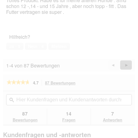
Tolles Produkt. Habe es für meine älteren Hunde . Sind
f
e
5
schon 12 -,14 - und 15 Jahre , aber noch topp - fitt . Das
e
i
Sternen.
Futter vertragen sie super .
l
n
d
m
g
o
e
d
ö
Hilfreich?
a
f
l
Ja ·
5
Nein ·
4
Melden
f
e
n
s
e
D
t
1-4 von 87 Bewertungen
Zurück
◄
Weiter
►
i
.
Reviews
Revie
a
l
★★★★★
★★★★★
4.7
87 Bewertungen
Mit
o
dieser
g
4.7
von
Aktion
Hier
Hie
f
5
navigierst
Kundenfragen
ϙ
Kun
e
Sternen.
du
und
un
l
Bewertungen
zu
Kundenantworten
Kun
d
87
14
7
lesen
den
durchsuchen
du
g
für
Bewertungen
Fragen
Antworten
Bewertungen.
SELECT
e
GOLD
ö
Kundenfragen und -antworten
Complete
f
Medium