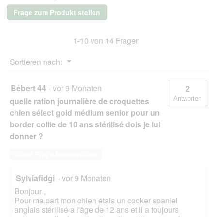
f
Senior
Frage zum Produkt stellen
n
Huhn
4
e
kg
t
1-10 von 14 Fragen
.
Menü
Sortieren nach:
▼
Bébert 44
·
vor 9 Monaten
2
Antworten
quelle ration journalière de croquettes
chien sélect gold médium senior pour un
border collie de 10 ans stérilisé dois je lui
donner ?
Diese Frage beantworten
Sylviafidgi
·
vor 9 Monaten
Bonjour ,
Pour ma.part mon chien étais un cooker spaniel
anglais stérilisé a l'âge de 12 ans et il a toujours