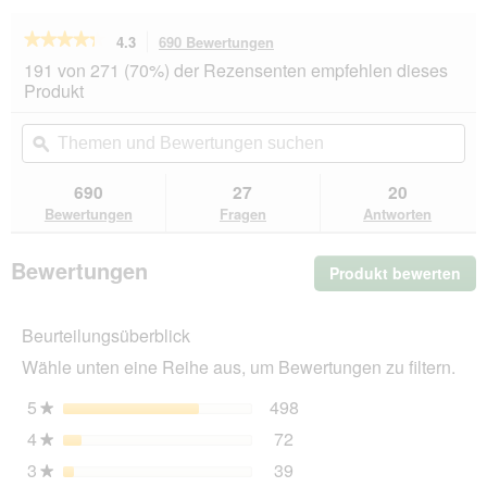
★★★★★
★★★★★
4.3
690 Bewertungen
Mit
dieser
4.3
191 von 271 (70%) der Rezensenten empfehlen dieses
von
Aktion
Produkt
5
navigierst
Sternen.
du
Themen
Th
Bewertungen
zu
und
ϙ
un
lesen
den
Bewertungen
Be
für
Bewertungen.
SELECT
suchen
su
690
27
20
GOLD
Bewertungen
Fragen
Antworten
Sensitive
Nassfutter
Adult
Bewertungen
Produkt bewerten
.
Ente
mit
Mit
Kartoffel
die
12x800
Beurteilungsüberblick
Akt
g
wir
Wähle unten eine Reihe aus, um Bewertungen zu filtern.
ein
mo
5
Sterne
498
498 Bewertungen mit 5 
Auswählen, um nach Bewe
★
Dia
4
Sterne
72
geö
72 Bewertungen mit 4 St
Auswählen, um nach Bewer
★
3
Sterne
39
39 Bewertungen mit 3 St
Auswählen, um nach Bewer
★