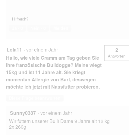
Hilfreich?
Ja ·
0
Nein ·
0
Melden
Lola11
·
vor einem Jahr
2
Antworten
Hallo, wie viele Gramm am Tag geben Sie
ihre französische Bulldogge? Meine wiegt
15kg und ist 11 Jahre alt. Sie kriegt
momentan Allergie von Barf, deswegen
möchte ich jetzt mit Nassfutter probieren.
Diese Frage beantworten
Sunny0387
·
vor einem Jahr
Wir füttern unserer Bulli Dame 9 Jahre alt 12 kg
2x 260g