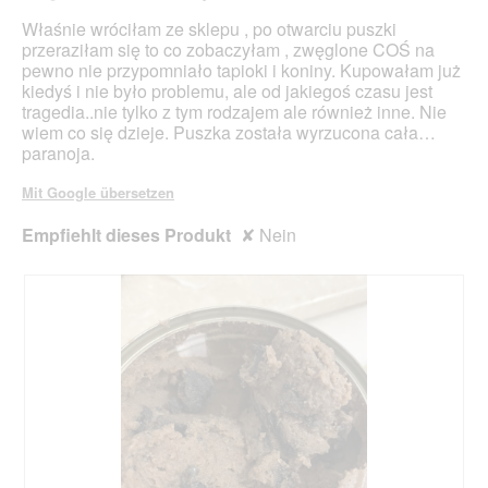
l
n
Właśnie wróciłam ze sklepu , po otwarciu puszki
d
m
przeraziłam się to co zobaczyłam , zwęglone COŚ na
g
o
pewno nie przypomniało tapioki i koniny. Kupowałam już
e
d
kiedyś i nie było problemu, ale od jakiegoś czasu jest
ö
a
tragedia..nie tylko z tym rodzajem ale również inne. Nie
f
l
wiem co się dzieje. Puszka została wyrzucona cała…
f
e
paranoja.
n
s
e
D
Mit Google übersetzen
t
i
.
a
Empfiehlt dieses Produkt
✘
Nein
l
o
g
f
e
l
d
g
e
ö
f
f