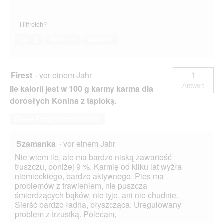
n
e
t
Hilfreich?
.
Ja ·
2
Nein ·
1
Melden
Firest
·
vor einem Jahr
1
Antwort
Ile kalorii jest w 100 g karmy karma dla
dorosłych Konina z tapioką.
Diese Frage beantworten
Szamanka
·
vor einem Jahr
Nie wiem ile, ale ma bardzo niską zawartość
tłuszczu, poniżej 9 %. Karmię od kilku lat wyżła
niemieckiego, bardzo aktywnego. Pies ma
problemów z trawieniem, nie puszcza
śmierdzących bąków, nie tyje, ani nie chudnie.
Sierść bardzo ładna, błyszcząca. Uregulowany
problem z trzustką. Polecam,