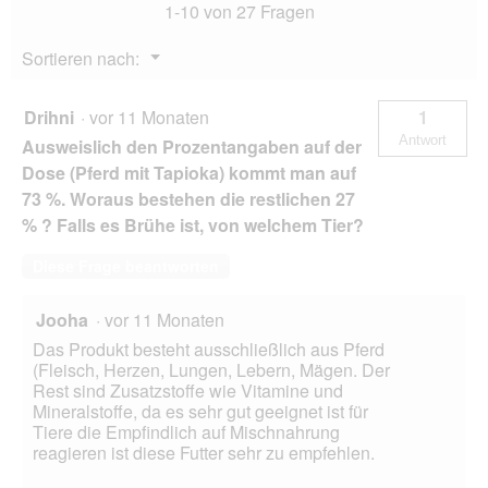
i
1-10 von 27 Fragen
12x800
l
n
g
d
m
Menü
Sortieren nach:
g
o
▼
e
d
ö
a
Drihni
·
vor 11 Monaten
1
f
l
f
Antwort
e
Ausweislich den Prozentangaben auf der
n
s
Dose (Pferd mit Tapioka) kommt man auf
e
D
73 %. Woraus bestehen die restlichen 27
t
i
.
% ? Falls es Brühe ist, von welchem Tier?
a
l
Diese Frage beantworten
o
g
f
Jooha
·
vor 11 Monaten
e
Das Produkt besteht ausschließlich aus Pferd
l
(Fleisch, Herzen, Lungen, Lebern, Mägen. Der
d
Rest sind Zusatzstoffe wie Vitamine und
g
Mineralstoffe, da es sehr gut geeignet ist für
e
Tiere die Empfindlich auf Mischnahrung
ö
reagieren ist diese Futter sehr zu empfehlen.
f
f