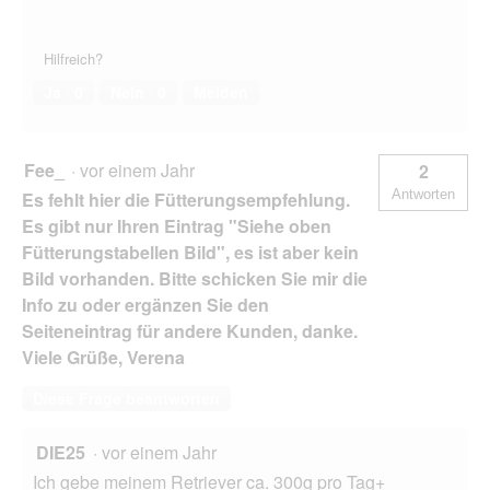
Hilfreich?
Ja ·
0
Nein ·
0
Melden
Fee_
·
vor einem Jahr
2
Antworten
Es fehlt hier die Fütterungsempfehlung.
Es gibt nur Ihren Eintrag "Siehe oben
Fütterungstabellen Bild", es ist aber kein
Bild vorhanden. Bitte schicken Sie mir die
Info zu oder ergänzen Sie den
Seiteneintrag für andere Kunden, danke.
Viele Grüße, Verena
Diese Frage beantworten
DIE25
·
vor einem Jahr
Ich gebe meinem Retriever ca. 300g pro Tag+