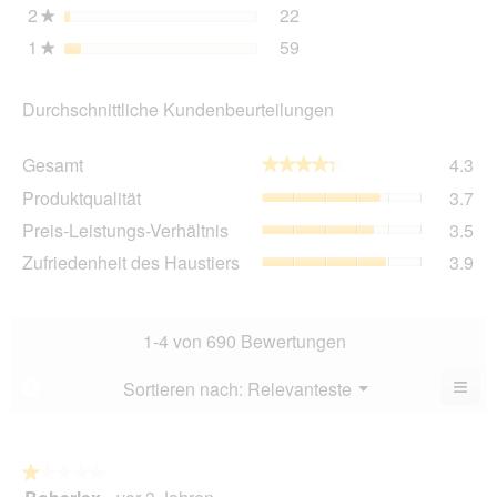
2
Sterne
22
22 Bewertungen mit 2 St
Auswählen, um nach Bewer
★
1
Sterne
59
59 Bewertungen mit 1 St
Auswählen, um nach Bewer
★
Durchschnittliche Kundenbeurteilungen
Ge
Gesamt
4.3
★★★★★
★★★★★
Dur
Pro
Produktqualität
3.7
Bew
Dur
4.3
Pre
Preis-Leistungs-Verhältnis
3.5
Bew
von
Lei
3.7
Zuf
Zufriedenheit des Haustiers
3.9
5.
Ver
von
des
Dur
5.
Hau
Bew
Dur
3.5
Bew
1-4 von 690 Bewertungen
von
3.9
5.
von
≡
Menü
Sortieren nach:
Relevanteste
?
▼
5.
Wen
Sie
auf
die
folg
★★★★★
★★★★★
Scha
1