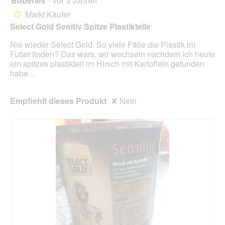
Boberlex
·
vor 3 Jahren
klic
von
wird
Markt Käufer
*
der
5
unte
Select Gold Senitiv Spitze Plastikteile
Sternen.
aufg
Inhal
Nie wieder Select Gold. So viele Fälle die Plastik im
aktua
Futter finden? Das wars, wir wechseln nachdem ich heute
ein spitzes plastikteil im Hirsch mit Kartoffeln gefunden
habe…
Empfiehlt dieses Produkt
✘
Nein