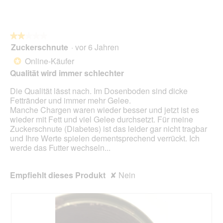
e
D
o
t
i
n
.
a
w
l
★★★★★
★★★★★
i
o
Zuckerschnute
·
vor 6 Jahren
r
2
g
d
von
Online-Käufer
*
f
e
5
Qualität wird immer schlechter
e
i
Sternen.
l
n
Die Qualität lässt nach. Im Dosenboden sind dicke
d
m
Fettränder und immer mehr Gelee.
g
o
Manche Chargen waren wieder besser und jetzt ist es
e
d
wieder mit Fett und viel Gelee durchsetzt. Für meine
ö
a
Zuckerschnute (Diabetes) ist das leider gar nicht tragbar
f
l
und Ihre Werte spielen dementsprechend verrückt. Ich
f
e
werde das Futter wechseln...
n
s
e
D
t
i
Empfiehlt dieses Produkt
✘
Nein
.
a
l
o
g
f