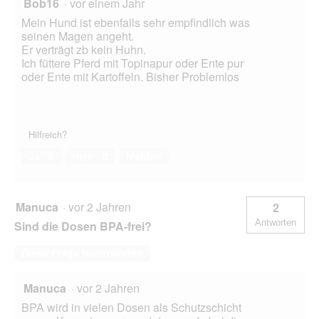
Bob16
·
vor einem Jahr
Mein Hund ist ebenfalls sehr empfindlich was
seinen Magen angeht.
Er verträgt zb kein Huhn.
Ich füttere Pferd mit Topinapur oder Ente pur
oder Ente mit Kartoffeln. Bisher Problemlos
Hilfreich?
Ja ·
0
Nein ·
0
Melden
Manuca
·
vor 2 Jahren
2
Antworten
Sind die Dosen BPA-frei?
Diese Frage beantworten
Manuca
·
vor 2 Jahren
BPA wird in vielen Dosen als Schutzschicht