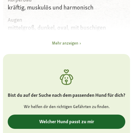
kräftig, muskulös und harmonisch
Augen
mittelgroß, dunkel, oval, mit buschigen
Augenbrauen
Mehr anzeigen
Ohren
dreieckig, hoch angesetzt und nach vorne
gestellt
Fell und Farbe
festes Deckhaar und dichte Unterwolle in den
Farben Weiß, Schwarz-Silber, Schwarz und
Bist du auf der Suche nach dem passenden Hund für dich?
Salt & Pepper
Wir helfen dir den richtigen Gefährten zu finden.
Besonderheiten
bei guter Fellpflege kaum haarend und
Welcher Hund passt zu mir
riechend