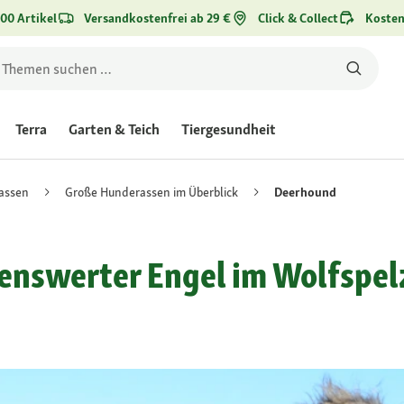
00 Artikel
Versandkostenfrei ab 29 €
Click & Collect
Kosten
Terra
Garten & Teich
Tiergesundheit
assen
Große Hunderassen im Überblick
Deerhound
benswerter Engel im Wolfspel