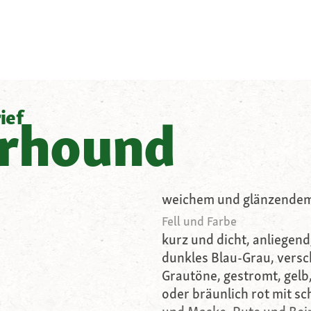
ief
rhound
weichem und glänzendem
Fell und Farbe
kurz und dicht, anliegend,
dunkles Blau-Grau, vers
Grautöne, gestromt, gelb
oder bräunlich rot mit 