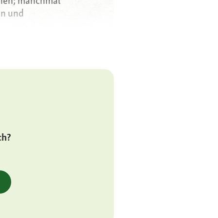
inen; manchmal
en und
0 Gramm; Rüden
m Auswachsen,
geduldig,
freudig, leicht
ch?
den Gefahr der
ranlagung zu
krankheiten