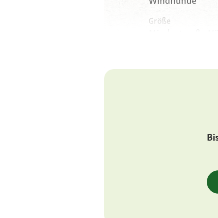
Windhunde
Größe
Mindestmaße Hün
Rüden 76 Zentim
Gewicht
Hündinnen etwa 
rund 46 Kilogr
Körperbau
Greyhound-ähnli
Bi
stärkerer Knoc
Augen
dunkel, braun, r
Ohren
hoch angesetzte 