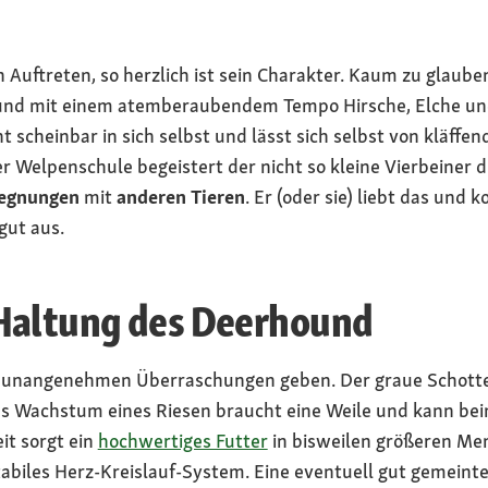
in Auftreten, so herzlich ist sein Charakter. Kaum zu glaub
nd mit einem atemberaubendem Tempo Hirsche, Elche und W
t scheinbar in sich selbst und lässt sich selbst von kläff
er Welpenschule begeistert der nicht so kleine Vierbeiner 
egnungen
mit
anderen Tieren
. Er (oder sie) liebt das und
gut aus.
Haltung des Deerhound
e unangenehmen Überraschungen geben. Der graue Schotte 
 Wachstum eines Riesen braucht eine Weile und kann beim 
it sorgt ein
hochwertiges Futter
in bisweilen größeren Me
biles Herz-Kreislauf-System. Eine eventuell gut gemeinte