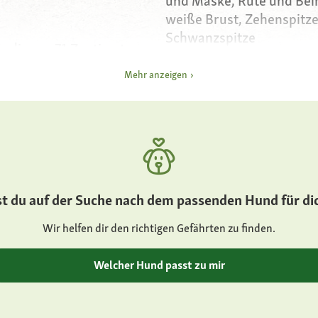
und Maske, Rute und Be
weiße Brust, Zehenspitz
Schwanzspitze
dinnen 71 Zentimeter,
eter
Besonderheiten
Mehr anzeigen
Geburtsgewicht rund 40
benötigen drei Jahre zu
37 Kilogramm, Rüden
Hündinnen zwei Jahre
amm
Charakter
ruhig, ausgeglichen und 
ch, jedoch größer und
kinderlieb, gehorsam, lauf
st du auf der Suche nach dem passenden Hund für di
henbau
zu erziehen, bellt kaum
Wir helfen dir den richtigen Gefährten zu finden.
Gesundheit
und, schwarze Lidränder
wie bei allen großen Hun
Welcher Hund passt zu mir
Magendrehung, keine Ve
genetisch bedingten Erb
kleine Knickohren mit