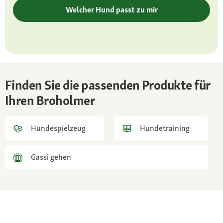
Welcher Hund passt zu mir
Besonderheiten
zuchtbedingt ein äußerst freundliches Wesen
Charakter
friedfertig, freundlich, wachsam, gelassen,
selbstbewusst
Finden Sie die passenden Produkte für
Ihren Broholmer
Gesundheit
anfällig für Gelenkdysplasien sowie Augen-
und Herzerkrankungen
Hundespielzeug
Hundetraining
Gassi gehen