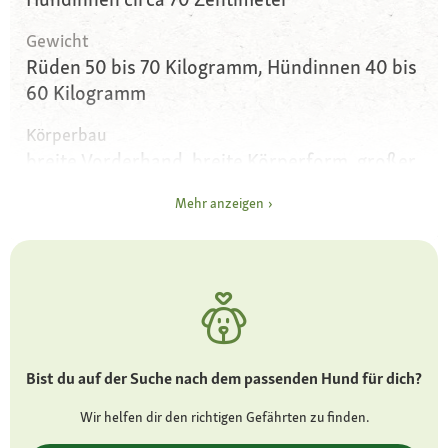
Gewicht
Rüden 50 bis 70 Kilogramm, Hündinnen 40 bis
60 Kilogramm
Körperbau
breite Vorderhand, breite Körperform, großer
Kopf
Mehr anzeigen
Augen
runde, bernsteinfarbene, dunkel umrahmte
Augen
Ohren
Schlappohren, hoch angesetzt, auf den
Wangen liegend
Bist du auf der Suche nach dem passenden Hund für dich?
Fell und Farbe
Wir helfen dir den richtigen Gefährten zu finden.
kurzes Fell, Farben: Gelb, Rot, Schwarz