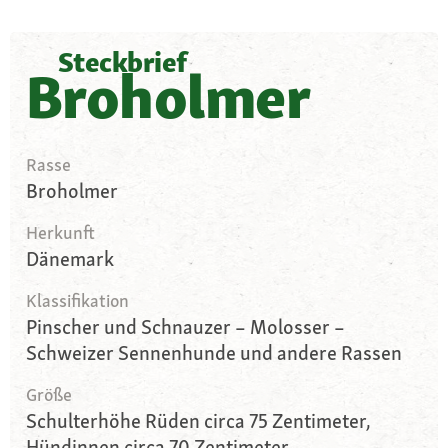
Steckbrief
Broholmer
Rasse
Broholmer
Herkunft
Dänemark
Klassifikation
Pinscher und Schnauzer – Molosser –
Schweizer Sennenhunde und andere Rassen
Größe
Schulterhöhe Rüden circa 75 Zentimeter,
Hündinnen circa 70 Zentimeter