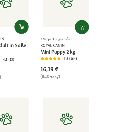
IN
3 Verpackungsgrößen
dult in Soße
ROYAL CANIN
Mini Puppy 2 kg
4.8 (164)
4.5 (13)
16,19 €
(8,10 €/kg)
)