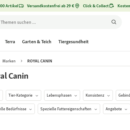
00 Artikel
Versandkostenfrei ab 29 €
Click & Collect
Kosten
Terra
Garten & Teich
Tiergesundheit
Marken
ROYAL CANIN
al Canin
Tier-Kategorie
Lebensphasen
Konsistenz
Gebin
elle Bedürfnisse
Spezielle Futtereigenschaften
Angebote