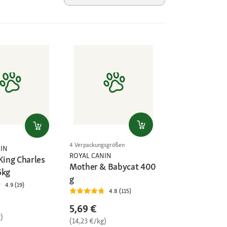
4 Verpackungsgrößen
IN
ROYAL CANIN
King Charles
Mother & Babycat 400
5kg
g
4.9 (19)
4.8 (115)
5,69 €
)
(14,23 €/kg)