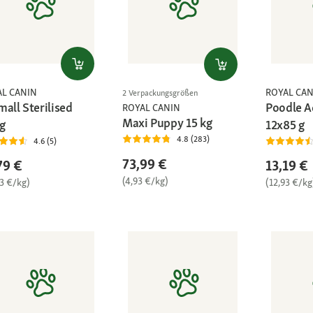
AL CANIN
ROYAL CAN
2 Verpackungsgrößen
all Sterilised
Poodle A
ROYAL CANIN
Maxi Puppy 15 kg
g
12x85 g
4.8 (283)
4.6 (5)
73,99 €
79 €
13,19 €
(4,93 €/kg)
53 €/kg)
(12,93 €/kg