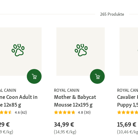
265
Produkte
AL CANIN
ROYAL CANIN
ROYAL CAN
ne Coon Adult in
Mother & Babycat
Cavalier 
e 12x85 g
Mousse 12x195 g
Puppy 1,
4.6 (62)
4.8 (30)
29 €
34,99 €
15,69 €
99 €/kg)
(14,95 €/kg)
(10,46 €/kg