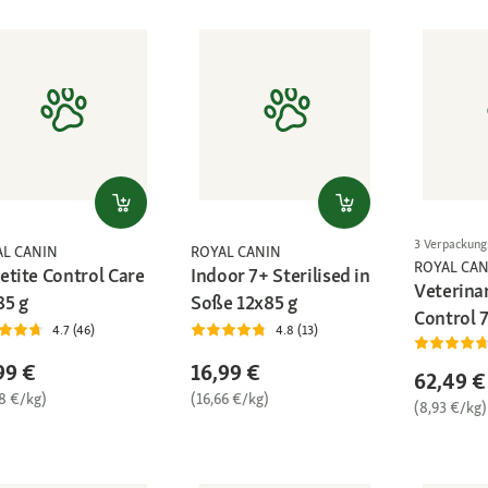
3 Verpackun
AL CANIN
ROYAL CANIN
ROYAL CAN
etite Control Care
Indoor 7+ Sterilised in
Veterinar
85 g
Soße 12x85 g
Control 7
4.7 (46)
4.8 (13)
99 €
16,99 €
62,49 €
68 €/kg)
(16,66 €/kg)
(8,93 €/kg)