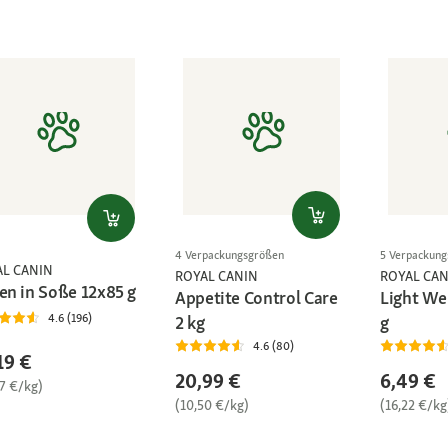
4 Verpackungsgrößen
5 Verpackun
AL CANIN
ROYAL CANIN
ROYAL CAN
ten in Soße 12x85 g
Appetite Control Care
Light We
4.6 (196)
2 kg
g
4.6 (80)
19 €
20,99 €
6,49 €
87 €/kg)
(10,50 €/kg)
(16,22 €/kg