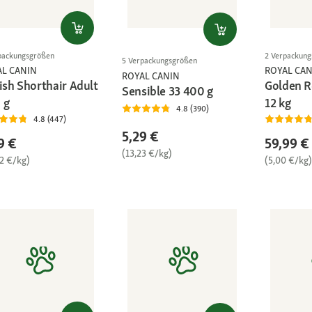
packungsgrößen
2 Verpackun
5 Verpackungsgrößen
AL CANIN
ROYAL CAN
ROYAL CANIN
ish Shorthair Adult
Golden R
Sensible 33 400 g
 g
12 kg
4.8 (390)
4.8 (447)
5,29 €
9 €
59,99 €
(13,23 €/kg)
72 €/kg)
(5,00 €/kg)