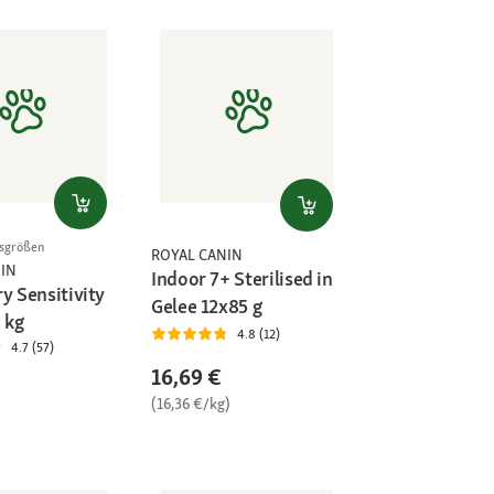
gsgrößen
ROYAL CANIN
IN
Indoor 7+ Sterilised in
y Sensitivity
Gelee 12x85 g
 kg
4.8 (12)
4.7 (57)
16,69 €
(16,36 €/kg)