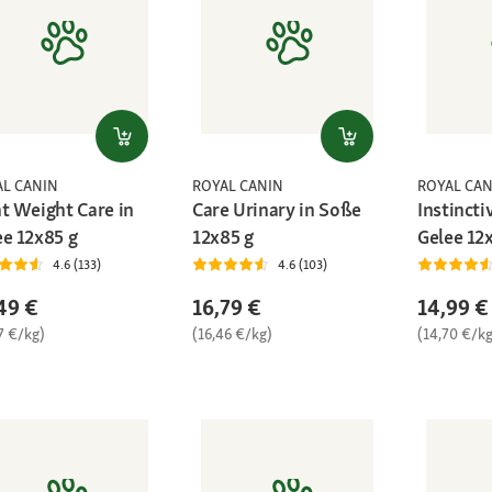
AL CANIN
ROYAL CANIN
ROYAL CAN
ht Weight Care in
Care Urinary in Soße
Instincti
ee 12x85 g
12x85 g
Gelee 12
4.6 (133)
4.6 (103)
49 €
16,79 €
14,99 €
7 €/kg)
(16,46 €/kg)
(14,70 €/kg