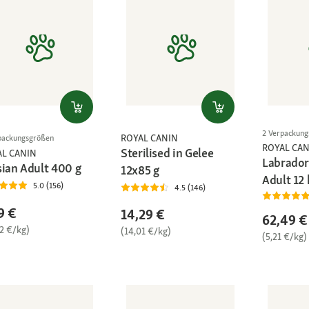
2 Verpackun
ROYAL CANIN
packungsgrößen
ROYAL CAN
Sterilised in Gelee
AL CANIN
Labrador
sian Adult 400 g
12x85 g
Adult 12 
5.0 (156)
4.5 (146)
9 €
14,29 €
62,49 €
72 €/kg)
(14,01 €/kg)
(5,21 €/kg)