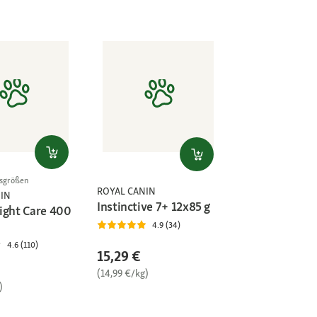
gsgrößen
ROYAL CANIN
IN
Instinctive 7+ 12x85 g
ight Care 400
4.9 (34)
4.6 (110)
15,29 €
(14,99 €/kg)
)