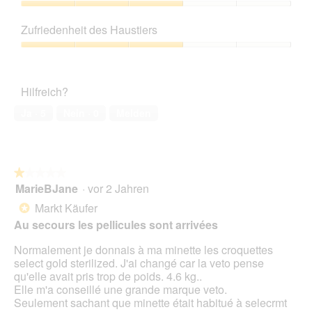
f
5
Preis-
e
Leistungs-
l
Zufriedenheit des Haustiers
Verhältnis,
d
3
Zufriedenheit
g
von
des
e
5
Haustiers,
ö
Hilfreich?
3
f
von
f
Ja ·
5
Nein ·
0
Melden
5
n
e
t
.
★★★★★
★★★★★
MarieBJane
·
vor 2 Jahren
1
von
Markt Käufer
*
5
Au secours les pellicules sont arrivées
Sternen.
Normalement je donnais à ma minette les croquettes
select gold sterilized. J'ai changé car la veto pense
qu'elle avait pris trop de poids. 4.6 kg..
Elle m'a conseillé une grande marque veto.
Seulement sachant que minette était habitué à selecrmt