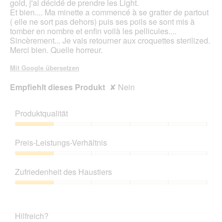
gold, j'ai décidé de prendre les Light.
Et bien.... Ma minette a commencé à se gratter de partout
( elle ne sort pas dehors) puis ses poils se sont mis à
tomber en nombre et enfin voilà les pellicules....
Sincèrement... Je vais retourner aux croquettes sterilized.
Merci bien. Quelle horreur.
Mit Google übersetzen
Empfiehlt dieses Produkt
✘
Nein
Produktqualität
Produktqualität,
1
Preis-Leistungs-Verhältnis
von
5
Preis-
Leistungs-
Zufriedenheit des Haustiers
Verhältnis,
1
Zufriedenheit
von
des
5
Haustiers,
Hilfreich?
1