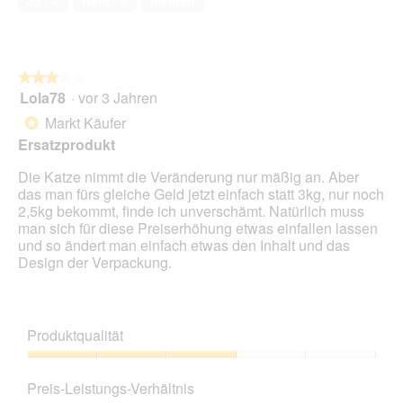
Ja ·
4
Nein ·
0
Melden
5
.
i
o
n
w
★★★★★
★★★★★
i
Lola78
·
vor 3 Jahren
r
3
d
von
Markt Käufer
*
e
5
Ersatzprodukt
i
Sternen.
n
Die Katze nimmt die Veränderung nur mäßig an. Aber
m
das man fürs gleiche Geld jetzt einfach statt 3kg, nur noch
o
2,5kg bekommt, finde ich unverschämt. Natürlich muss
d
man sich für diese Preiserhöhung etwas einfallen lassen
a
und so ändert man einfach etwas den Inhalt und das
l
Design der Verpackung.
e
s
D
i
Produktqualität
a
l
Produktqualität,
o
3
Preis-Leistungs-Verhältnis
g
von