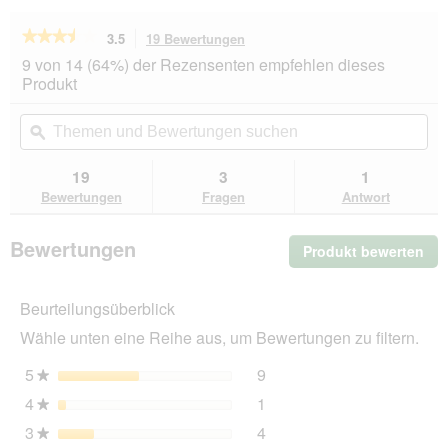
★★★★★
★★★★★
3.5
19 Bewertungen
Mit
dieser
3.5
9 von 14 (64%) der Rezensenten empfehlen dieses
von
Aktion
Produkt
5
navigierst
Sternen.
du
Themen
Th
Bewertungen
zu
und
ϙ
un
lesen
den
Bewertungen
Be
für
Bewertungen.
SELECT
suchen
su
19
3
1
GOLD
Bewertungen
Fragen
Antwort
Trockenfutter
Katze
Light
Bewertungen
Produkt bewerten
.
Adult
Geflügel
Mit
und
die
Reis
Beurteilungsüberblick
Akt
2,5
wir
kg
Wähle unten eine Reihe aus, um Bewertungen zu filtern.
ein
mo
5
Sterne
9
9 Bewertungen mit 5 Ster
Auswählen, um nach Bewer
★
Dia
4
Sterne
1
geö
1 Bewertung mit 4 Sterne
Auswählen, um nach Bewer
★
3
Sterne
4
4 Bewertungen mit 3 Ster
Auswählen, um nach Bewer
★