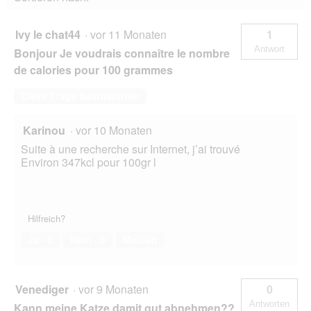
Ivy le chat44
·
vor 11 Monaten
1
Antwort
Bonjour Je voudrais connaître le nombre
de calories pour 100 grammes
Diese Frage beantworten
Karinou
·
vor 10 Monaten
Suite à une recherche sur Internet, j’ai trouvé
Environ 347kcl pour 100gr l
Hilfreich?
Ja ·
0
Nein ·
0
Melden
Venediger
·
vor 9 Monaten
0
Antworten
Kann meine Katze damit gut abnehmen??