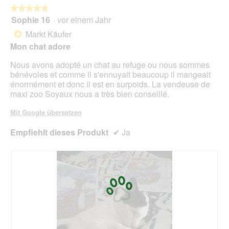
u
w
★★★★★
★★★★★
n
i
Sophie 16
·
vor einem Jahr
t
r
5
e
d
von
Markt Käufer
*
n
e
5
Mon chat adore
)
i
Sternen.
s
n
Nous avons adopté un chat au refuge ou nous sommes
a
m
bénévoles et comme il s'ennuyait beaucoup il mangeait
t
o
énormément et donc il est en surpoids. La vendeuse de
t
d
maxi zoo Soyaux nous a très bien conseillé.
u
a
n
l
Mit Google übersetzen
d
e
z
s
Empfiehlt dieses Produkt
✔
Ja
u
D
f
i
r
a
i
l
e
o
d
g
e
f
n
e
i
l
n
d