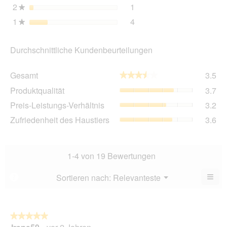
2
Sterne
1
1 Bewertung mit 2 Sterne
Auswählen, um nach Bewer
★
1
Sterne
4
4 Bewertungen mit 1 Ster
Auswählen, um nach Bewer
★
Durchschnittliche Kundenbeurteilungen
Ge
Gesamt
3.5
★★★★★
★★★★★
Dur
Pro
Produktqualität
3.7
Bew
Dur
3.5
Pre
Preis-Leistungs-Verhältnis
3.2
Bew
von
Lei
3.7
Zuf
Zufriedenheit des Haustiers
3.6
5.
Ver
von
des
Dur
5.
Hau
Bew
Dur
3.2
Bew
1-4 von 19 Bewertungen
von
3.6
5.
von
≡
Menü
Sortieren nach:
Relevanteste
?
▼
5.
Wen
Sie
auf
die
folg
★★★★★
★★★★★
Scha
5