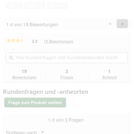
von
Ja ·
4
Nein ·
2
Melden
5
1-4 von 19 Bewertungen
Zurück
◄
Weiter
►
Reviews
Revie
★★★★★
★★★★★
3.5
19 Bewertungen
Mit
dieser
3.5
von
Aktion
Hier
Hie
5
navigierst
Kundenfragen
ϙ
Kun
Sternen.
du
und
un
Bewertungen
zu
Kundenantworten
Kun
19
3
1
lesen
den
durchsuchen
du
für
Bewertungen
Fragen
Antwort
Bewertungen.
SELECT
GOLD
Kundenfragen und -antworten
Trockenfutter
Katze
Light
Frage zum Produkt stellen
Adult
Geflügel
und
1-3 von 3 Fragen
Reis
2,5
kg
Menü
Sortieren nach:
▼