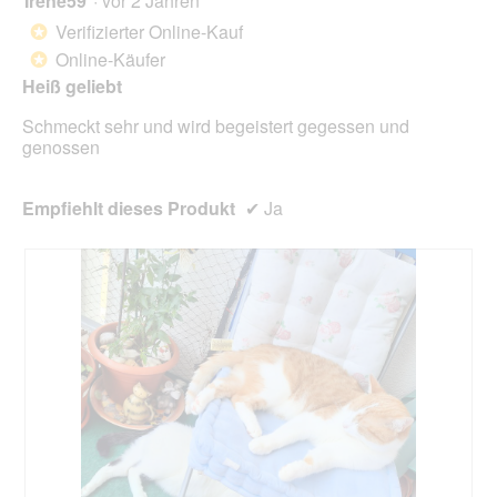
Irene59
·
vor 2 Jahren
klic
von
wird
Verifizierter Online-Kauf
*
der
5
unte
Online-Käufer
*
Sternen.
aufg
Heiß geliebt
Inhal
aktua
Schmeckt sehr und wird begeistert gegessen und
genossen
Empfiehlt dieses Produkt
✔
Ja