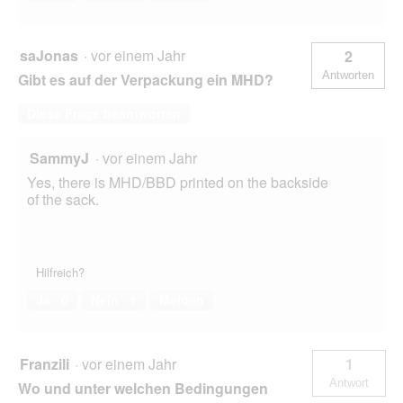
saJonas
·
vor einem Jahr
2
Antworten
Gibt es auf der Verpackung ein MHD?
Diese Frage beantworten
SammyJ
·
vor einem Jahr
Yes, there is MHD/BBD printed on the backside
of the sack.
Hilfreich?
Ja ·
0
Nein ·
1
Melden
Franzili
·
vor einem Jahr
1
Antwort
Wo und unter welchen Bedingungen