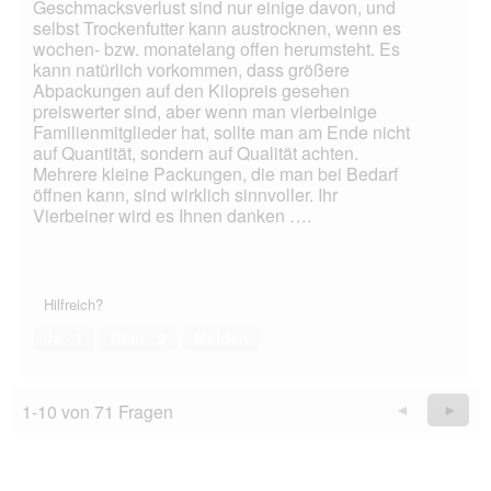
Geschmacksverlust sind nur einige davon, und
selbst Trockenfutter kann austrocknen, wenn es
wochen- bzw. monatelang offen herumsteht. Es
kann natürlich vorkommen, dass größere
Abpackungen auf den Kilopreis gesehen
preiswerter sind, aber wenn man vierbeinige
Familienmitglieder hat, sollte man am Ende nicht
auf Quantität, sondern auf Qualität achten.
Mehrere kleine Packungen, die man bei Bedarf
öffnen kann, sind wirklich sinnvoller. Ihr
Vierbeiner wird es Ihnen danken ….
Hilfreich?
Ja ·
1
Nein ·
2
Melden
1-10 von 71 Fragen
Zurück
◄
Weiter
►
Questions
Quest