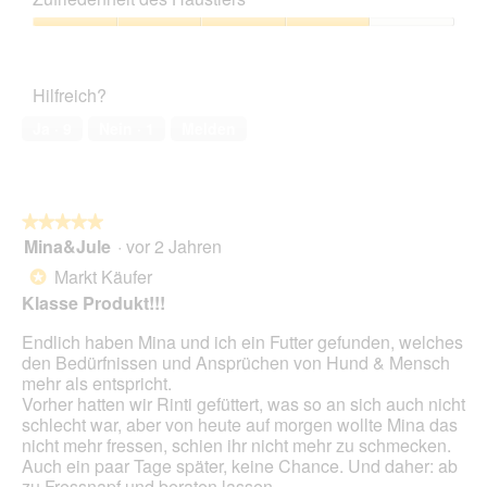
Verhältnis,
4
Zufriedenheit
von
des
5
Haustiers,
Hilfreich?
4
von
Ja ·
9
Nein ·
1
Melden
5
★★★★★
★★★★★
Mina&Jule
·
vor 2 Jahren
5
von
Markt Käufer
*
5
Klasse Produkt!!!
Sternen.
Endlich haben Mina und ich ein Futter gefunden, welches
den Bedürfnissen und Ansprüchen von Hund & Mensch
mehr als entspricht.
Vorher hatten wir Rinti gefüttert, was so an sich auch nicht
schlecht war, aber von heute auf morgen wollte Mina das
nicht mehr fressen, schien ihr nicht mehr zu schmecken.
Auch ein paar Tage später, keine Chance. Und daher: ab
zu Fressnapf und beraten lassen.