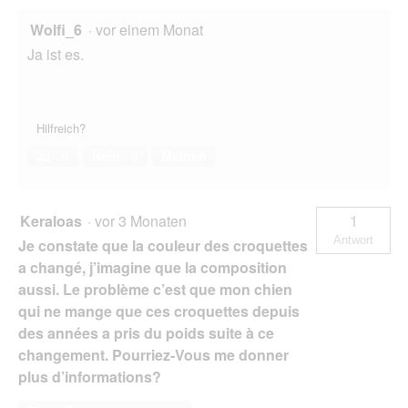
Wolfi_6
·
vor einem Monat
Ja ist es.
Hilfreich?
Ja ·
0
Nein ·
0
Melden
Keraloas
·
vor 3 Monaten
1
Antwort
Je constate que la couleur des croquettes
a changé, j’imagine que la composition
aussi. Le problème c’est que mon chien
qui ne mange que ces croquettes depuis
des années a pris du poids suite à ce
changement. Pourriez-Vous me donner
plus d’informations?