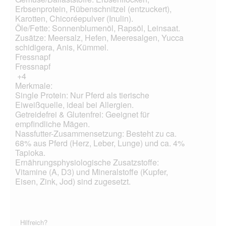
Erbsenprotein, Rübenschnitzel (entzuckert),
Karotten, Chicoréepulver (Inulin).
Öle/Fette: Sonnenblumenöl, Rapsöl, Leinsaat.
Zusätze: Meersalz, Hefen, Meeresalgen, Yucca
schidigera, Anis, Kümmel.
Fressnapf
Fressnapf
+4
Merkmale:
Single Protein: Nur Pferd als tierische
Eiweißquelle, ideal bei Allergien.
Getreidefrei & Glutenfrei: Geeignet für
empfindliche Mägen.
Nassfutter-Zusammensetzung: Besteht zu ca.
68% aus Pferd (Herz, Leber, Lunge) und ca. 4%
Tapioka.
Ernährungsphysiologische Zusatzstoffe:
Vitamine (A, D3) und Mineralstoffe (Kupfer,
Eisen, Zink, Jod) sind zugesetzt.
Hilfreich?