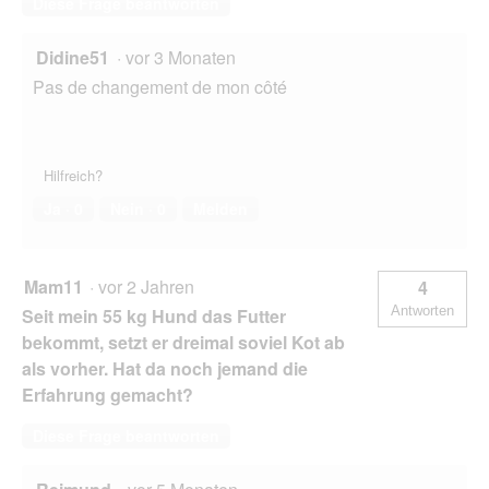
Diese Frage beantworten
Didine51
·
vor 3 Monaten
Pas de changement de mon côté
Hilfreich?
Ja ·
0
Nein ·
0
Melden
Mam11
·
vor 2 Jahren
4
Antworten
Seit mein 55 kg Hund das Futter
bekommt, setzt er dreimal soviel Kot ab
als vorher. Hat da noch jemand die
Erfahrung gemacht?
Diese Frage beantworten