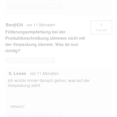
Ja ·
0
Nein ·
0
Melden
Benji424
·
vor 11 Monaten
1
Antwort
Fütterungsempfehlung bei der
Produktbeschreibung stimmen nicht mit
der Verpackung überein. Was ist nun
richtig?
Diese Frage beantworten
S. Loose
·
vor 11 Monaten
Ich würde immer danach gehen, was auf der
Verpackung steht.
Hilfreich?
Ja ·
2
Nein ·
0
Melden