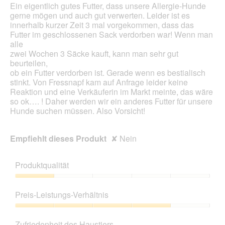
Ein eigentlich gutes Futter, dass unsere Allergie-Hunde
gerne mögen und auch gut verwerten. Leider ist es
innerhalb kurzer Zeit 3 mal vorgekommen, dass das
Futter im geschlossenen Sack verdorben war! Wenn man
alle
zwei Wochen 3 Säcke kauft, kann man sehr gut
beurteilen,
ob ein Futter verdorben ist. Gerade wenn es bestialisch
stinkt. Von Fressnapf kam auf Anfrage leider keine
Reaktion und eine Verkäuferin im Markt meinte, das wäre
so ok…. ! Daher werden wir ein anderes Futter für unsere
Hunde suchen müssen. Also Vorsicht!
Empfiehlt dieses Produkt
✘
Nein
Produktqualität
Produktqualität,
1
Preis-Leistungs-Verhältnis
von
5
Preis-
Leistungs-
Zufriedenheit des Haustiers