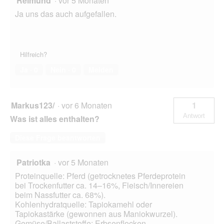
Reimund
·
vor 5 Monaten
Ja uns das auch aufgefallen.
Hilfreich?
Ja ·
0
Nein ·
0
Melden
Markus123/
·
vor 6 Monaten
1
Antwort
Was ist alles enthalten?
Diese Frage beantworten
Patriotka
·
vor 5 Monaten
Proteinquelle: Pferd (getrocknetes Pferdeprotein
bei Trockenfutter ca. 14–16%, Fleisch/Innereien
beim Nassfutter ca. 68%).
Kohlenhydratquelle: Tapiokamehl oder
Tapiokastärke (gewonnen aus Maniokwurzel).
Gemüse/Ballaststoffe: Erbsenflocken,