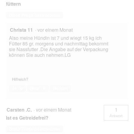
g
füttern
e
ö
Diese Frage beantworten
f
f
Christa 11
·
vor einem Monat
n
e
Also meine Hündin ist 7 und wiegt 15 kg ich
t
Fütter 85 gr. morgens und nachmittag bekommt
.
sie Nassfutter .Die Angabe auf der Verpackung
können Sie auch nehmen.LG
Hilfreich?
Ja ·
0
Nein ·
0
Melden
Carsten .C.
·
vor einem Monat
1
Antwort
Ist es Getreidefrei?
Diese Frage beantworten