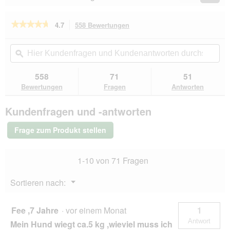
w
Reviews
Revie
i
r
★★★★★
★★★★★
4.7
558 Bewertungen
Mit
d
dieser
4.7
e
von
Aktion
Hier
Hie
i
5
navigierst
Kundenfragen
ϙ
Kun
n
Sternen.
du
und
un
m
Bewertungen
zu
Kundenantworten
Kun
558
71
51
lesen
o
den
durchsuchen
du
für
Bewertungen
Fragen
Antworten
d
Bewertungen.
SELECT
a
GOLD
l
Kundenfragen und -antworten
Sensitive
e
Trockenfutter
s
Hund
Frage zum Produkt stellen
Adult
D
Medium
i
Lamm
a
1-10 von 71 Fragen
und
l
Reis
o
2x12
Menü
Sortieren nach:
kg
g
▼
f
e
Fee ,7 Jahre
·
vor einem Monat
1
l
Antwort
Mein Hund wiegt ca.5 kg ,wieviel muss ich
d