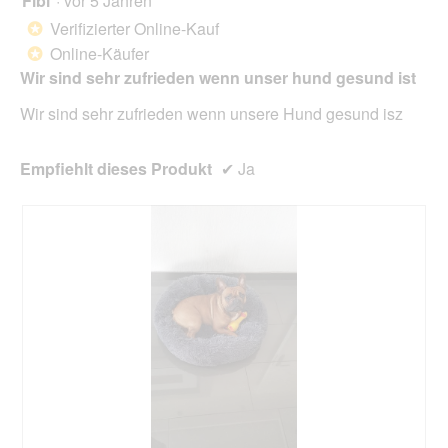
Fibi
·
vor 5 Jahren
klic
von
wird
Verifizierter Online-Kauf
*
der
5
unte
Online-Käufer
*
Sternen.
aufg
Wir sind sehr zufrieden wenn unser hund gesund ist
Inhal
aktua
Wir sind sehr zufrieden wenn unsere Hund gesund isz
Empfiehlt dieses Produkt
✔
Ja