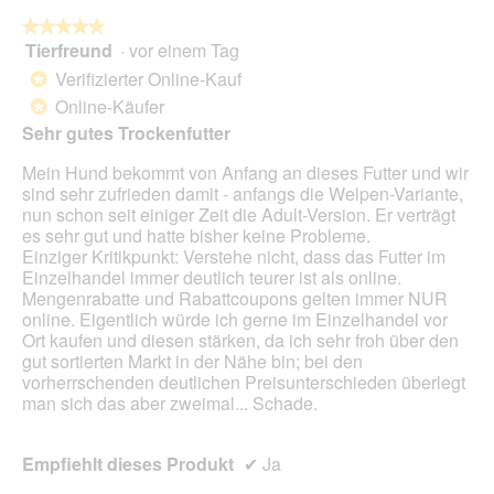
.
a
w
l
★★★★★
★★★★★
i
o
Tierfreund
·
vor einem Tag
r
5
g
d
von
Verifizierter Online-Kauf
*
f
e
5
Online-Käufer
e
*
i
Sternen.
l
Sehr gutes Trockenfutter
n
d
m
Mein Hund bekommt von Anfang an dieses Futter und wir
g
o
sind sehr zufrieden damit - anfangs die Welpen-Variante,
e
d
nun schon seit einiger Zeit die Adult-Version. Er verträgt
ö
a
es sehr gut und hatte bisher keine Probleme.
f
l
Einziger Kritikpunkt: Verstehe nicht, dass das Futter im
f
e
Einzelhandel immer deutlich teurer ist als online.
n
s
Mengenrabatte und Rabattcoupons gelten immer NUR
e
D
online. Eigentlich würde ich gerne im Einzelhandel vor
t
i
Ort kaufen und diesen stärken, da ich sehr froh über den
.
a
gut sortierten Markt in der Nähe bin; bei den
l
vorherrschenden deutlichen Preisunterschieden überlegt
o
man sich das aber zweimal... Schade.
g
f
e
Empfiehlt dieses Produkt
✔
Ja
l
d