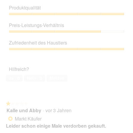
g
Produktqualität
e
ö
Produktqualität,
f
5
Preis-Leistungs-Verhältnis
f
von
n
5
Preis-
e
Leistungs-
Zufriedenheit des Haustiers
t
Verhältnis,
.
4
Zufriedenheit
von
des
5
Haustiers,
Hilfreich?
5
von
Ja ·
0
Nein ·
0
Melden
5
★★★★★
★★★★★
Kalle und Abby
·
vor 3 Jahren
1
von
Markt Käufer
*
5
Leider schon einige Male verdorben gekauft.
Sternen.