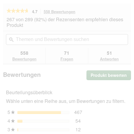
★★★★★
★★★★★
4.7
558 Bewertungen
Mit
dieser
4.7
267 von 289 (92%) der Rezensenten empfehlen dieses
von
Aktion
Produkt
5
navigierst
Sternen.
du
Themen
Th
Bewertungen
zu
und
ϙ
un
lesen
den
Bewertungen
Be
für
Bewertungen.
SELECT
suchen
su
558
71
51
GOLD
Bewertungen
Fragen
Antworten
Sensitive
Trockenfutter
Hund
Bewertungen
Produkt bewerten
.
Adult
Medium
Mit
Lamm
die
und
Beurteilungsüberblick
Akt
Reis
wir
2x12
Wähle unten eine Reihe aus, um Bewertungen zu filtern.
ein
kg
mo
5
Sterne
467
467 Bewertungen mit 5 
Auswählen, um nach Bewe
★
Dia
4
Sterne
54
geö
54 Bewertungen mit 4 St
Auswählen, um nach Bewer
★
3
Sterne
12
12 Bewertungen mit 3 St
Auswählen, um nach Bewer
★