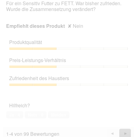
Für ein Sensitiv Futter zu FETT. War bisher zufrieden.
m
Wurde die Zusammensetzung verändert?
o
d
a
Empfiehlt dieses Produkt
✘
Nein
l
e
s
Produktqualität
D
i
Produktqualität,
a
2
Preis-Leistungs-Verhältnis
l
von
o
5
Preis-
g
Leistungs-
Zufriedenheit des Haustiers
f
Verhältnis,
e
2
Zufriedenheit
l
von
des
d
5
Haustiers,
g
Hilfreich?
2
e
von
Ja ·
4
Nein ·
0
Melden
ö
5
f
f
n
1-4 von 99 Bewertungen
Zurück
◄
Weiter
►