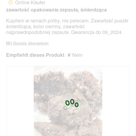
Online-Käufer
o
*
5
g
zawartość opakowania zepsuta, śmierdząca
Sternen.
f
e
Kupiłem w ramach próby, nie polecam. Zawartość puszki
l
śmierdząca, kolor ciemny, zawartość
d
najprawdopodobniej zepsuta. Gwarancja do 09_2024.
g
e
Mit Google übersetzen
ö
f
Empfiehlt dieses Produkt
✘
Nein
f
n
e
t
.