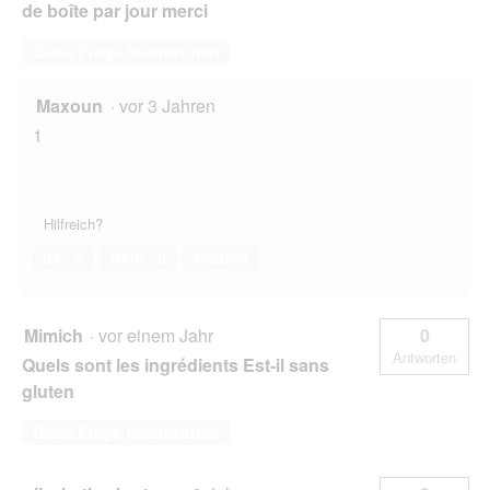
de boîte par jour merci
Diese Frage beantworten
Maxoun
·
vor 3 Jahren
1
Hilfreich?
Ja ·
0
Nein ·
0
Melden
Mimich
·
vor einem Jahr
0
Antworten
Quels sont les ingrédients Est-il sans
gluten
Diese Frage beantworten