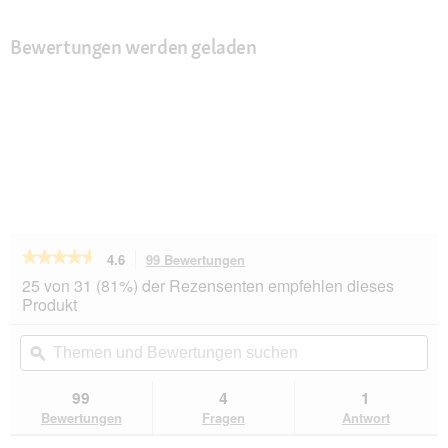
Bewertungen werden geladen
★★★★★
★★★★★
4.6
99 Bewertungen
Mit
dieser
4.6
25 von 31 (81%) der Rezensenten empfehlen dieses
von
Aktion
Produkt
5
navigierst
Sternen.
du
Themen
Th
Bewertungen
zu
und
ϙ
un
lesen
den
Bewertungen
Be
für
Bewertungen.
SELECT
suchen
su
99
4
1
GOLD
Bewertungen
Fragen
Antwort
Sensitive
Adult