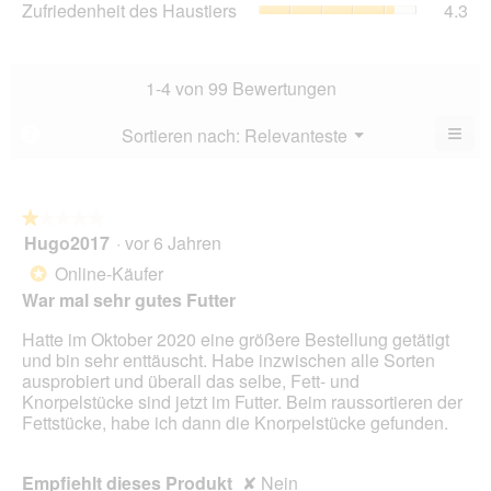
Zufriedenheit des Haustiers
4.3
5.
Ver
von
des
Dur
5.
Hau
Bew
Dur
4.1
Bew
1-4 von 99 Bewertungen
von
4.3
5.
von
≡
Menü
Sortieren nach:
Relevanteste
?
▼
5.
Wen
Sie
auf
die
folg
★★★★★
★★★★★
Scha
Hugo2017
·
vor 6 Jahren
1
klic
von
wird
Online-Käufer
*
der
5
unte
War mal sehr gutes Futter
Sternen.
aufg
Inhal
Hatte im Oktober 2020 eine größere Bestellung getätigt
aktua
und bin sehr enttäuscht. Habe inzwischen alle Sorten
ausprobiert und überall das selbe, Fett- und
Knorpelstücke sind jetzt im Futter. Beim raussortieren der
Fettstücke, habe ich dann die Knorpelstücke gefunden.
Empfiehlt dieses Produkt
✘
Nein