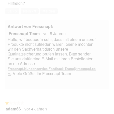
Hilfreich?
f
l
2
o
k
u
e
von
2
t
Ja ·
5
Nein ·
3
Melden
t
s
5
.
i
t
D
o
e
i
n
Antwort von Fressnapf:
r
a
w
d
l
Fressnapf-Team
·
vor 5 Jahren
i
r
o
r
Hallo, wir bedauern sehr, dass mit einem unserer
i
g
d
Produkte nicht zufrieden waren. Gerne möchten
n
f
e
wir den Sachverhalt durch unsere
.
e
i
Qualitätssicherung prüfen lassen. Bitte senden
l
n
Sie uns dafür eine E-Mail mit Ihren Bestelldaten
d
m
an die Adresse
g
o
Fressnapf.Kundenservice.Feedback.Team@fressnapf.co
e
d
. Viele Grüße, Ihr Fressnapf-Team
m
ö
a
f
l
f
e
n
s
e
D
t
i
★★★★★
★★★★★
.
a
adam66
·
vor 4 Jahren
1
l
von