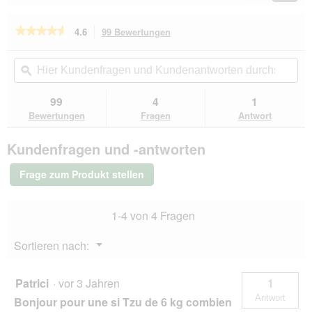
e
Reviews
Revie
t
.
★★★★★
★★★★★
4.6
99 Bewertungen
Mit
dieser
4.6
von
Aktion
Hier
Hie
5
navigierst
Kundenfragen
ϙ
Kun
Sternen.
du
und
un
Bewertungen
zu
Kundenantworten
Kun
99
4
1
lesen
den
durchsuchen
du
für
Bewertungen
Fragen
Antwort
Bewertungen.
SELECT
GOLD
Kundenfragen und -antworten
Sensitive
Adult
Mixpaket
Frage zum Produkt stellen
6x400g
Mixpaket
1
1-4 von 4 Fragen
Menü
Sortieren nach:
▼
Patrici
·
vor 3 Jahren
1
Antwort
Bonjour pour une si Tzu de 6 kg combien