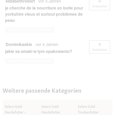
elizabethrobert
·
vor 3 Jahren
0
Antworten
je cherche de la nourriture en boite pour
yorkshire vieux et surtout problèmes de
peau
Diese Frage beantworten
Dominikaskie
·
vor 4 Jahren
0
Antworten
jakie sa smaki w tym opakowaniu?
Diese Frage beantworten
Weitere passende Kategorien
Select Gold
Select Gold
Select Gold
Hundefutter
Hundefutter
Trockenfutter