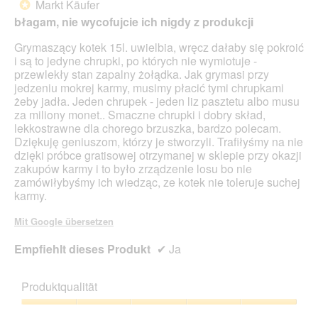
Markt Käufer
*
der
5
unte
błagam, nie wycofujcie ich nigdy z produkcji
Sternen.
aufg
Inhal
Grymaszący kotek 15l. uwielbia, wręcz dałaby się pokroić
aktua
i są to jedyne chrupki, po których nie wymiotuje -
przewlekły stan zapalny żołądka. Jak grymasi przy
jedzeniu mokrej karmy, musimy płacić tymi chrupkami
żeby jadła. Jeden chrupek - jeden liz pasztetu albo musu
za miliony monet.. Smaczne chrupki i dobry skład,
lekkostrawne dla chorego brzuszka, bardzo polecam.
Dziękuję geniuszom, którzy je stworzyli. Trafiłyśmy na nie
dzięki próbce gratisowej otrzymanej w sklepie przy okazji
zakupów karmy i to było zrządzenie losu bo nie
zamówiłybyśmy ich wiedząc, ze kotek nie toleruje suchej
karmy.
Mit Google übersetzen
Empfiehlt dieses Produkt
✔
Ja
Produktqualität
Produktqualität,