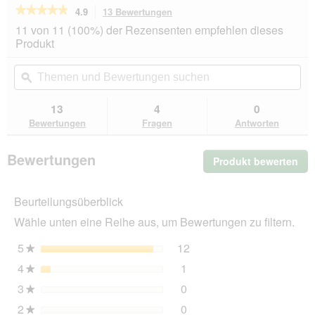
★★★★★
★★★★★
4.9
13 Bewertungen
Mit
dieser
4.9
11 von 11 (100%) der Rezensenten empfehlen dieses
von
Aktion
Produkt
5
navigierst
Sternen.
du
Themen
Th
Bewertungen
zu
und
ϙ
un
lesen
den
Bewertungen
Be
für
Bewertungen.
SELECT
suchen
su
13
4
0
GOLD
Bewertungen
Fragen
Antworten
Pure
Kitten
Huhn
Bewertungen
Produkt bewerten
.
300
g
Mit
die
Beurteilungsüberblick
Akt
wir
Wähle unten eine Reihe aus, um Bewertungen zu filtern.
ein
mo
5
Sterne
12
12 Bewertungen mit 5 St
Auswählen, um nach Bewer
★
Dia
4
Sterne
1
geö
1 Bewertung mit 4 Sterne
Auswählen, um nach Bewer
★
3
Sterne
0
0 Bewertungen mit 3 Ster
Auswählen, um nach Bewer
★
2
Sterne
0
0 Bewertungen mit 2 Ster
Auswählen, um nach Bewer
★