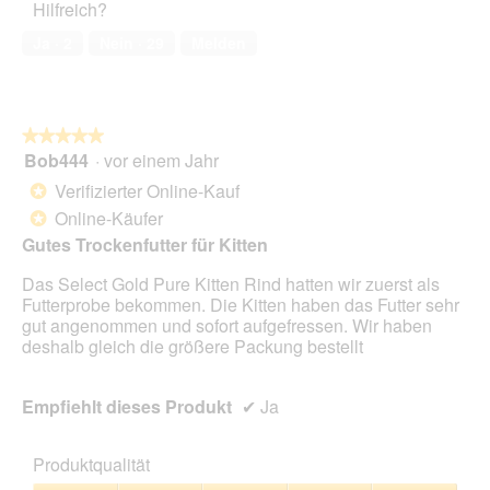
Hilfreich?
5
von
Ja ·
2
Nein ·
29
Melden
5
★★★★★
★★★★★
Bob444
·
vor einem Jahr
5
von
Verifizierter Online-Kauf
*
5
Online-Käufer
*
Sternen.
Gutes Trockenfutter für Kitten
Das Select Gold Pure Kitten Rind hatten wir zuerst als
Futterprobe bekommen. Die Kitten haben das Futter sehr
gut angenommen und sofort aufgefressen. Wir haben
deshalb gleich die größere Packung bestellt
Empfiehlt dieses Produkt
✔
Ja
Produktqualität