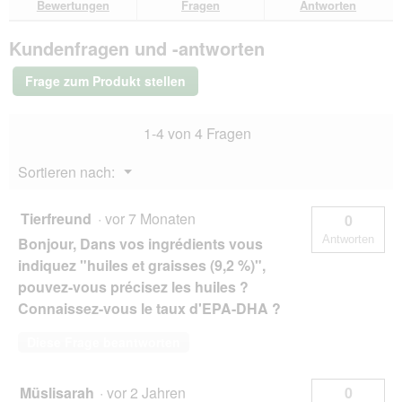
Bewertungen
Fragen
Antworten
Bewertungen.
SELECT
GOLD
Kundenfragen und -antworten
Pure
Kitten
Huhn
Frage zum Produkt stellen
300
g
1-4 von 4 Fragen
Menü
Sortieren nach:
▼
Tierfreund
·
vor 7 Monaten
0
Antworten
Bonjour, Dans vos ingrédients vous
indiquez "huiles et graisses (9,2 %)",
pouvez-vous précisez les huiles ?
Connaissez-vous le taux d'EPA-DHA ?
Diese Frage beantworten
Müslisarah
·
vor 2 Jahren
0