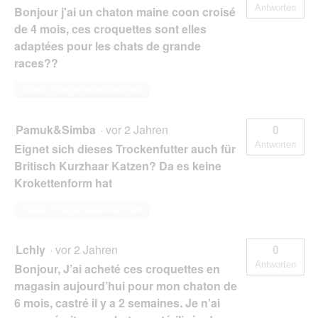
Antworten
Bonjour j'ai un chaton maine coon croisé
de 4 mois, ces croquettes sont elles
adaptées pour les chats de grande
races??
Diese Frage beantworten
Pamuk&Simba
·
vor 2 Jahren
0
Antworten
Eignet sich dieses Trockenfutter auch für
Britisch Kurzhaar Katzen? Da es keine
Krokettenform hat
Diese Frage beantworten
Lchly
·
vor 2 Jahren
0
Antworten
Bonjour, J’ai acheté ces croquettes en
magasin aujourd’hui pour mon chaton de
6 mois, castré il y a 2 semaines. Je n’ai