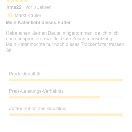
★★★★★
★★★★★
Irma22
·
vor 3 Jahren
5
von
Markt Käufer
*
5
Mein Kater liebt dieses Futter
Sternen.
Habe einen kleinen Beutel mitgenommen, da ich mich
noch ausprobieren wollte. Gute Zusammensetzung!
Mein Kater möchte nur noch dieses Trockenfutter fressen
😭
Produktqualität
Produktqualität,
5
Preis-Leistungs-Verhältnis
von
5
Preis-
Leistungs-
Zufriedenheit des Haustiers
Verhältnis,
4
Zufriedenheit
von
des
5
Haustiers,