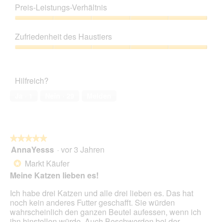
5
Preis-Leistungs-Verhältnis
von
5
Preis-
Leistungs-
Zufriedenheit des Haustiers
Verhältnis,
5
Zufriedenheit
von
des
5
Haustiers,
Hilfreich?
5
von
Ja ·
1
Nein ·
29
Melden
5
★★★★★
★★★★★
AnnaYesss
·
vor 3 Jahren
5
von
Markt Käufer
*
5
Meine Katzen lieben es!
Sternen.
Ich habe drei Katzen und alle drei lieben es. Das hat
noch kein anderes Futter geschafft. Sie würden
wahrscheinlich den ganzen Beutel aufessen, wenn ich
ihn hinstellen würde. Auch Beschwerden bei der