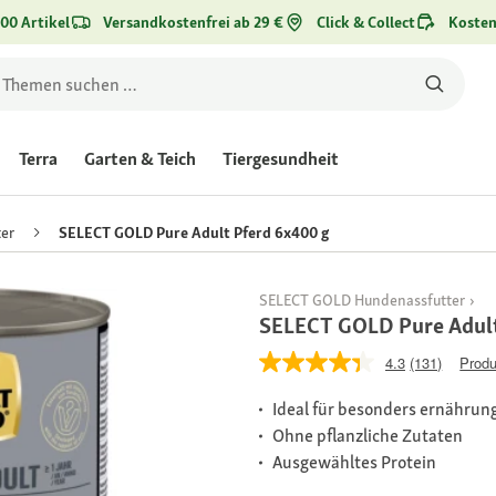
00 Artikel
Versandkostenfrei ab 29 €
Click & Collect
Kosten
Terra
Garten & Teich
Tiergesundheit
er
SELECT GOLD Pure Adult Pferd 6x400 g
SELECT GOLD Hundenassfutter
SELECT GOLD Pure Adult
4.3
(131)
Produ
Ideal für besonders ernährun
Ohne pflanzliche Zutaten
Ausgewähltes Protein