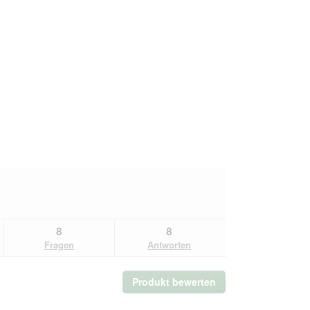
8
8
Fragen
Antworten
Produkt bewerten
.
Mit
dieser