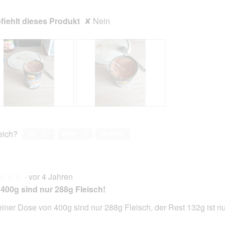
iehlt dieses Produkt
✘
Nein
B
F
e
o
w
t
reich?
Ja ·
22
Nein ·
2
Melden
e
o
r
M
t
i
u
t
·
vor 4 Jahren
n
d
★★★
★★★
g
i
400g sind nur 288g Fleisch!
z
e
u
s
einer Dose von 400g sind nur 288g Fleisch, der Rest 132g ist n
F
e
en.