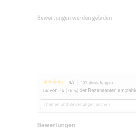
Bewertungen werden geladen
★★★★★
★★★★★
4.3
131 Bewertungen
Mit
dieser
4.3
59 von 76 (78%) der Rezensenten empfehl
von
Aktion
5
navigierst
Themen
Sternen.
du
und
Bewertungen
zu
Bewertungen
lesen
den
suchen
für
Bewertunge
SELECT
Bewertungen
GOLD
Pure
Adult