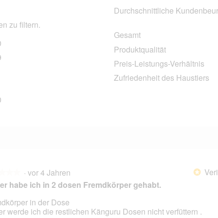
Durchschnittliche Kundenbeur
 zu filtern.
Gesamt
0
90 Bewertungen mit 5 Sternen.
Auswählen, um nach Bewertungen mit 5 Sternen zu filtern.
Produktqualität
9
19 Bewertungen mit 4 Sternen.
Auswählen, um nach Bewertungen mit 4 Sternen zu filtern.
Preis-Leistungs-Verhältnis
8 Bewertungen mit 3 Sternen.
Auswählen, um nach Bewertungen mit 3 Sternen zu filtern.
Zufriedenheit des Haustiers
4 Bewertungen mit 2 Sternen.
Auswählen, um nach Bewertungen mit 2 Sternen zu filtern.
0
10 Bewertungen mit 1 Stern.
Auswählen, um nach Bewertungen mit 1 Stern zu filtern.
Veri
·
vor 4 Jahren
*
★★★
★★★
er habe ich in 2 dosen Fremdkörper gehabt.
dkörper in der Dose
r werde ich die restlichen Känguru Dosen nicht verfüttern .
en.