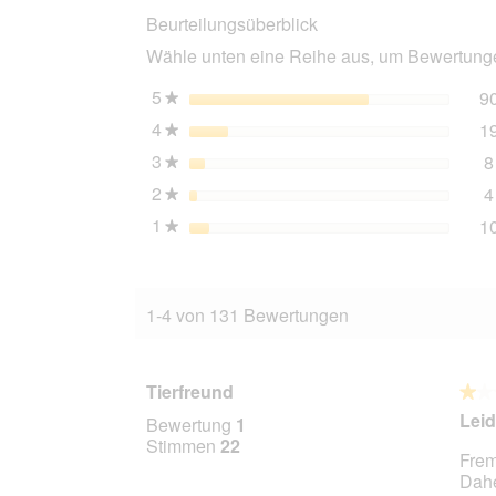
Beurteilungsüberblick
Pferd
6x400
Wähle unten eine Reihe aus, um Bewertungen
g
5
Sterne
9
★
4
Sterne
1
★
3
Sterne
8
★
2
Sterne
4
★
1
Sterne
1
★
1-4 von 131 Bewertungen
Tierfreund
★★
★★
1
Leid
Bewertung
1
von
Stimmen
22
Frem
5
Dahe
Stern