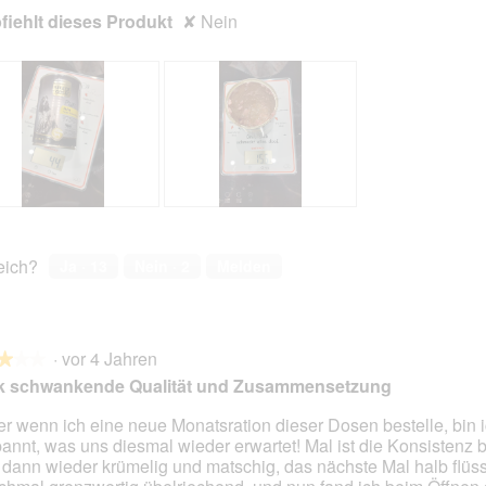
o
r
iehlt dieses Produkt
✘
Nein
t
A
o
k
2
t
.
i
o
n
w
i
r
d
B
F
e
e
o
i
w
t
reich?
Ja ·
13
Nein ·
2
Melden
n
e
o
m
r
M
o
t
i
d
u
t
a
·
vor 4 Jahren
n
d
★★★
★★★
l
g
i
rk schwankende Qualität und Zusammensetzung
e
z
e
s
u
s
r wenn ich eine neue Monatsration dieser Dosen bestelle, bin 
D
F
e
annt, was uns diesmal wieder erwartet! Mal ist die Konsistenz b
en.
i
o
r
, dann wieder krümelig und matschig, das nächste Mal halb flüss
a
t
A