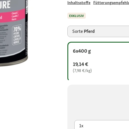
Inhaltsstoffe
Fütterungsempfehl
EXKLUSIV
Sorte
Pferd
6x400 g
19,14 €
(7,98 €/kg)
1x