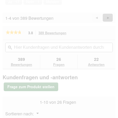
Ja ·
17
Nein ·
1
Melden
5
1-4 von 389 Bewertungen
Zurück
◄
Weiter
►
Reviews
Revie
★★★★★
★★★★★
3.8
389 Bewertungen
Mit
dieser
3.8
von
Aktion
Hier
Hie
5
navigierst
Kundenfragen
ϙ
Kun
Sternen.
du
und
un
Bewertungen
zu
Kundenantworten
Kun
389
26
22
lesen
den
durchsuchen
du
für
Bewertungen
Fragen
Antworten
Bewertungen.
SELECT
GOLD
Kundenfragen und -antworten
Pure
Adult
Paté
Frage zum Produkt stellen
Wildschwein
12x400
g
1-10 von 26 Fragen
Menü
Sortieren nach:
▼