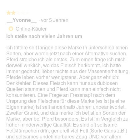
i
n
.
a
w
l
★★★★★
★★★★★
i
o
__Yvonne__
·
vor 5 Jahren
r
2
g
d
von
Online-Käufer
*
f
e
5
Ich stelle nach vielen Jahren um
e
i
Sternen.
l
n
Ich füttere seit langen diese Marke in unterschiedlichen
d
m
Sorten, aber werde jetzt nach einer Alternative suchen.
g
o
Pferd streiche ich als erstes. Zum einen frage ich mich
e
d
derweil wirklich, wo das Fleisch herkommt. Ich hatte
ö
a
immer gedacht, lieber nichts aus der Massentierhaltung,
f
l
Pferde leben vorher wenigstens. Aber ganz ehrlich:
f
e
Denkfehler. Dieses Fleisch kann nur aus dubiosen
n
s
Quellen stammen und Pferd kann man einfach nicht
e
D
konsumieren. Eine Frage an Fressnapf nach dem
t
i
Ursprung des Fleisches für diese Marke (es ist ja eine
.
a
Eigenmarke) ist seit anderthalb Jahren unbeantwortet.
l
Zweiter Grund, und das merke ich bei allen Sorten der
o
Marke, aber bei Pferd besonders: Es ist im Vergleich zu
g
früher minderwertige Qualität. Es sind oft seltsame
f
Fettklümpchen drin, generell viel Fett (Sorte Gans z.B.)
e
und seltsames undefinierbares Zeug UND vor allem
l