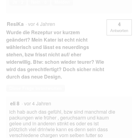
Ja ·
2
Nein ·
0
Melden
ResiKa
·
vor 4 Jahren
4
Antworten
Wurde die Rezeptur vor kurzem
geändert? Mein Kater ist echt nicht
wählerisch und lässt es neuerdings
stehen, bzw frisst nicht auf/ eher
widerwillig. Btw: schon wieder teurer? Wie
wird das gerechtfertigt? Doch sicher nicht
durch das neue Design.
Diese Frage beantworten
eli 8
·
vor 4 Jahren
ich hab auch das gefühl, bzw sind manchmal die
packungen wie früher , geruchsarm und kaum
gelee und in anderen stinkt es oder es ist
plötzlich viel drin!wie kann es denn sein dass
verschiedene chargen vom selben futter so