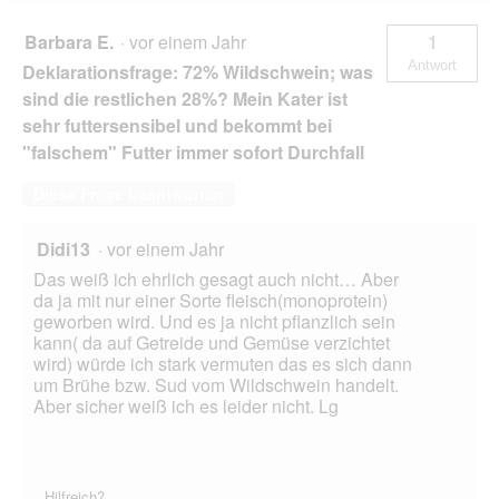
Barbara E.
·
vor einem Jahr
1
Antwort
Deklarationsfrage: 72% Wildschwein; was
sind die restlichen 28%? Mein Kater ist
sehr futtersensibel und bekommt bei
"falschem" Futter immer sofort Durchfall
Diese Frage beantworten
Didi13
·
vor einem Jahr
Das weiß ich ehrlich gesagt auch nicht… Aber
da ja mit nur einer Sorte fleisch(monoprotein)
geworben wird. Und es ja nicht pflanzlich sein
kann( da auf Getreide und Gemüse verzichtet
wird) würde ich stark vermuten das es sich dann
um Brühe bzw. Sud vom Wildschwein handelt.
Aber sicher weiß ich es leider nicht. Lg
Hilfreich?