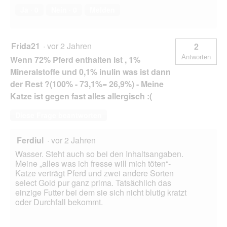
Ja ·
0
Nein ·
0
Melden
Frida21
·
vor 2 Jahren
2
Antworten
Wenn 72% Pferd enthalten ist , 1%
Mineralstoffe und 0,1% inulin was ist dann
der Rest ?(100% - 73,1%= 26,9%) - Meine
Katze ist gegen fast alles allergisch :(
Diese Frage beantworten
Ferdiul
·
vor 2 Jahren
Wasser. Steht auch so bei den Inhaltsangaben.
Meine „alles was ich fresse will mich töten“-
Katze verträgt Pferd und zwei andere Sorten
select Gold pur ganz prima. Tatsächlich das
einzige Futter bei dem sie sich nicht blutig kratzt
oder Durchfall bekommt.