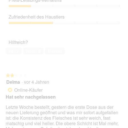
n
von
e
5
Preis-
t
Leistungs-
Zufriedenheit des Haustiers
.
Verhältnis,
1
Zufriedenheit
von
des
5
Haustiers,
Hilfreich?
2
von
Ja ·
7
Nein ·
0
Melden
5
★★★★★
★★★★★
Delma
·
vor 4 Jahren
2
von
Online-Käufer
*
5
Hat sehr nachgelassen
Sternen.
Letzte Woche bestellt, gestern die erste Dose aus der
neuen Lieferung geöffnet und was mir sofort aufgefallen
ist: die Konsistenz des Fleisches ist sehr weich, fast
matschig und viel heller. Die obere Schicht ist Mal mehr,