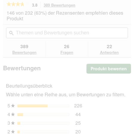
★★★★★
★★★★★
3.8
389 Bewertungen
Mit
dieser
3.8
146 von 232 (63%) der Rezensenten empfehlen dieses
von
Aktion
Produkt
5
navigierst
Sternen.
du
Themen
Th
Bewertungen
zu
und
ϙ
un
lesen
den
Bewertungen
Be
für
Bewertungen.
SELECT
suchen
su
389
26
22
GOLD
Bewertungen
Fragen
Antworten
Pure
Adult
Paté
Bewertungen
Produkt bewerten
.
Wildschwein
12x400
Mit
g
die
Beurteilungsüberblick
Akt
wir
Wähle unten eine Reihe aus, um Bewertungen zu filtern.
ein
mo
5
Sterne
226
226 Bewertungen mit 5 
Auswählen, um nach Bewe
★
Dia
4
Sterne
44
geö
44 Bewertungen mit 4 St
Auswählen, um nach Bewer
★
3
Sterne
25
25 Bewertungen mit 3 St
Auswählen, um nach Bewer
★
2
Sterne
20
20 Bewertungen mit 2 St
Auswählen, um nach Bewer
★