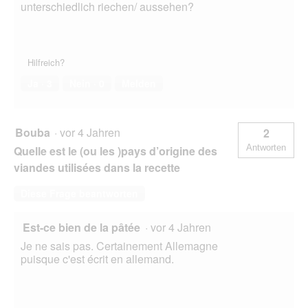
unterschiedlich riechen/ aussehen?
Hilfreich?
Ja ·
3
Nein ·
0
Melden
Bouba
·
vor 4 Jahren
2
Antworten
Quelle est le (ou les )pays d’origine des
viandes utilisées dans la recette
Diese Frage beantworten
Est-ce bien de la pâtée
·
vor 4 Jahren
Je ne sais pas. Certainement Allemagne
puisque c'est écrit en allemand.