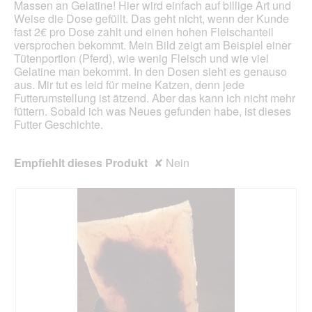
Massen an Gelatine! Hier wird einfach auf billige Art und
d
Weise die Dose gefüllt. Das geht nicht, wenn der Kunde
g
fast 2€ pro Dose zahlt und einen hohen Fleischanteil
e
versprochen bekommt. Mein Bild zeigt am Beispiel einer
ö
Tütenportion (Pferd), wie wenig Fleisch und wie viel
f
Gelatine man bekommt. In den Dosen sieht es genauso
f
aus. Mir tut es leid für meine Katzen, denn jede
n
Futterumstellung ist ätzend. Aber das kann ich nicht mehr
e
füttern. Sobald ich was Neues gefunden habe, ist dieses
t
Futter Geschichte.
.
Empfiehlt dieses Produkt
✘
Nein