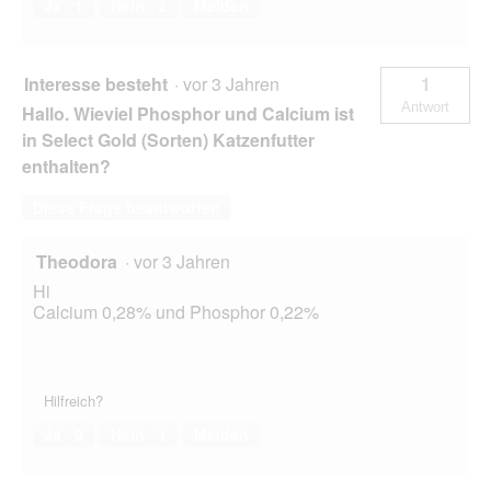
Ja ·
1
Nein ·
2
Melden
Interesse besteht
·
vor 3 Jahren
1
Antwort
Hallo. Wieviel Phosphor und Calcium ist
in Select Gold (Sorten) Katzenfutter
enthalten?
Diese Frage beantworten
Theodora
·
vor 3 Jahren
Hi
Calcium 0,28% und Phosphor 0,22%
Hilfreich?
Ja ·
0
Nein ·
1
Melden