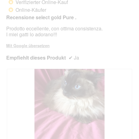
Verifizierter Online-Kauf
*
der
5
unte
Online-Käufer
*
Sternen.
aufg
Recensione select gold Pure .
Inhal
aktua
Prodotto eccellente, con ottima consistenza.
I miei gatti lo adorano!!!
Mit Google übersetzen
Empfiehlt dieses Produkt
✔
Ja