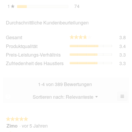
1
Sterne
74
74 Bewertungen mit 1 St
Auswählen, um nach Bewer
★
Durchschnittliche Kundenbeurteilungen
Ge
Gesamt
3.8
★★★★★
★★★★★
Dur
Pro
Produktqualität
3.4
Bew
Dur
3.8
Pre
Preis-Leistungs-Verhältnis
3.3
Bew
von
Lei
3.4
Zuf
Zufriedenheit des Haustiers
3.3
5.
Ver
von
des
Dur
5.
Hau
Bew
Dur
3.3
Bew
1-4 von 389 Bewertungen
von
3.3
5.
von
≡
Menü
Sortieren nach:
Relevanteste
?
▼
5.
Wen
Sie
auf
die
folg
★★★★★
★★★★★
Scha
Zimo
·
vor 5 Jahren
5
klic
von
wird