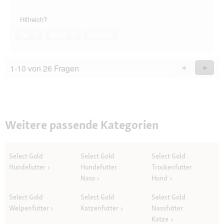
Hilfreich?
Ja ·
1
Nein ·
3
Melden
1-10 von 26 Fragen
Zurück
◄
Weiter
►
Questions
Quest
Weitere passende Kategorien
Select Gold
Select Gold
Select Gold
Hundefutter
Hundefutter
Trockenfutter
Nass
Hund
Select Gold
Select Gold
Select Gold
Welpenfutter
Katzenfutter
Nassfutter
Katze