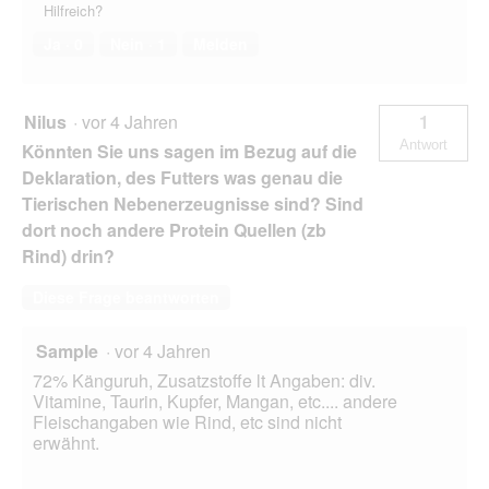
Hilfreich?
Ja ·
0
Nein ·
1
Melden
Nilus
·
vor 4 Jahren
1
Antwort
Könnten Sie uns sagen im Bezug auf die
Deklaration, des Futters was genau die
Tierischen Nebenerzeugnisse sind? Sind
dort noch andere Protein Quellen (zb
Rind) drin?
Diese Frage beantworten
Sample
·
vor 4 Jahren
72% Känguruh, Zusatzstoffe lt Angaben: div.
Vitamine, Taurin, Kupfer, Mangan, etc.... andere
Fleischangaben wie Rind, etc sind nicht
erwähnt.