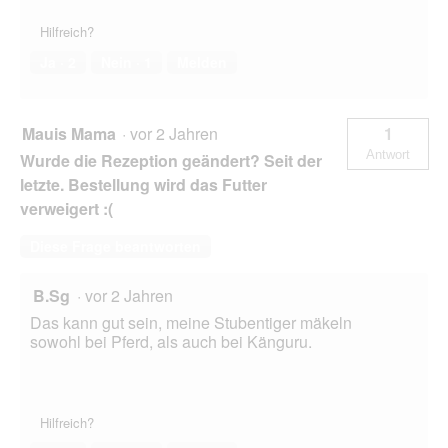
Hilfreich?
Ja ·
2
Nein ·
1
Melden
Mauis Mama
·
vor 2 Jahren
1
Antwort
Wurde die Rezeption geändert? Seit der
letzte. Bestellung wird das Futter
verweigert :(
Diese Frage beantworten
B.Sg
·
vor 2 Jahren
Das kann gut sein, meine Stubentiger mäkeln
sowohl bei Pferd, als auch bei Känguru.
Hilfreich?