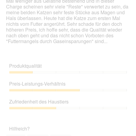
Mal weniger aus Gelatine bestehend und in dieser
Charge scheinen sehr viele "Reste" verwertet zu sein, da
meine beiden Katzen sehr feste Stücke aus Magen und
Hals überlassen. Heute hat die Katze zum ersten Mal
nichts vom Futter angerührt. Sehr schade für den doch
höheren Preis, ich hoffe sehr, dass die Qualität wieder
nach oben geht und das nicht schon Vorboten des
"Futtermangels durch Gaseinsparungen" sind...
Produktqualität
Produktqualität,
1
Preis-Leistungs-Verhältnis
von
5
Preis-
Leistungs-
Zufriedenheit des Haustiers
Verhältnis,
3
Zufriedenheit
von
des
5
Haustiers,
Hilfreich?
2
von