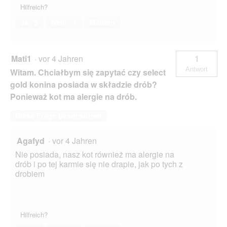
Hilfreich?
Ja ·
3
Nein ·
1
Melden
Mati1
·
vor 4 Jahren
1
Antwort
Witam. Chciałbym się zapytać czy select
gold konina posiada w składzie drób?
Ponieważ kot ma alergie na drób.
Diese Frage beantworten
Agafyd
·
vor 4 Jahren
Nie posiada, nasz kot również ma alergie na
drób i po tej karmie się nie drapie, jak po tych z
drobiem
Hilfreich?