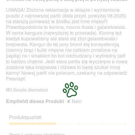
n
i
l
d
n
UWAGA! Złożona reklamacja w sklepie i wymienione
d
v
m
puszki z najnowszej partii (data przyd. powyżej 08.2025)
g
i
o
na starszą ponieważ w środku jest inne mięso!!!
e
e
d
Prawdopodobnie to konina, mocno tłusta i galaretowata.
ö
l
a
W cenie kangura (najwyższej to przesada). Koninę też
f
G
l
kiedyś kupowaliśmy ale stała się zbyt galaretowata i
f
e
e
brejowata. Kangur do tej pory bronił się konsystencją
n
l
s
(ciemny brąz i kulki mięsne nie całkiem zmielone na
e
a
D
papkę) no i smakiem bo kot odchudzany i wybredny jadł
t
t
i
to bardzo chętnie. Jeśli stara partia się wyczerpie a nowa
.
i
a
zostanie taka brejowata i różowa to będę szukał innej
n
l
karmy! Nowej partii nie polecam, czekamy na odpowiedź
e
o
Fresnapf.
g
f
Mit Google übersetzen
e
l
Empfiehlt dieses Produkt
✘
Nein
d
g
e
Produktqualität
ö
f
Produktqualität,
f
2
Preis-Leistungs-Verhältnis