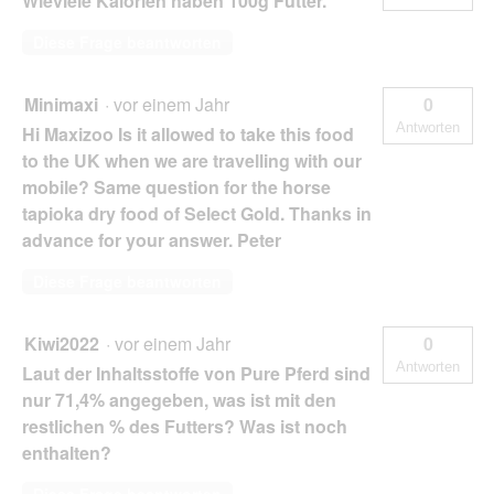
Wieviele Kalorien haben 100g Futter.
Diese Frage beantworten
Minimaxi
·
vor einem Jahr
0
Antworten
Hi Maxizoo Is it allowed to take this food
to the UK when we are travelling with our
mobile? Same question for the horse
tapioka dry food of Select Gold. Thanks in
advance for your answer. Peter
Diese Frage beantworten
Kiwi2022
·
vor einem Jahr
0
Antworten
Laut der Inhaltsstoffe von Pure Pferd sind
nur 71,4% angegeben, was ist mit den
restlichen % des Futters? Was ist noch
enthalten?