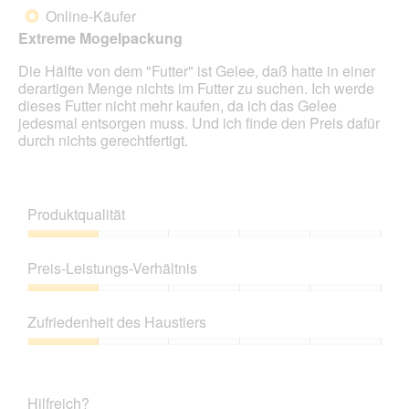
d
von
Online-Käufer
*
e
5
Extreme Mogelpackung
i
Sternen.
n
Die Hälfte von dem "Futter" ist Gelee, daß hatte in einer
m
derartigen Menge nichts im Futter zu suchen. Ich werde
o
dieses Futter nicht mehr kaufen, da ich das Gelee
d
jedesmal entsorgen muss. Und ich finde den Preis dafür
a
durch nichts gerechtfertigt.
l
e
s
D
Produktqualität
i
a
Produktqualität,
l
1
Preis-Leistungs-Verhältnis
o
von
g
5
Preis-
f
Leistungs-
e
Zufriedenheit des Haustiers
Verhältnis,
l
1
Zufriedenheit
d
von
des
g
5
Haustiers,
e
Hilfreich?
1
ö