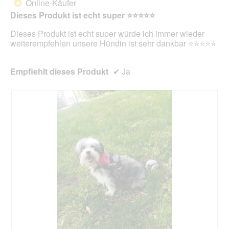
Online-Käufer
*
5
i
Dieses Produkt ist echt super ⭐⭐⭐⭐⭐
Sternen.
r
d
Dieses Produkt ist echt super würde ich immer wieder
e
weiterempfehlen unsere Hündin ist sehr dankbar ⭐⭐⭐⭐⭐
i
n
m
Empfiehlt dieses Produkt
✔
Ja
o
d
a
l
e
s
D
i
a
l
o
g
f
e
l
d