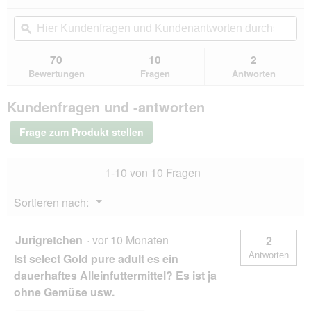
dieser
4.4
von
Aktion
Hier
Hie
5
navigierst
Kundenfragen
ϙ
Kun
Sternen.
du
und
un
Bewertungen
zu
Kundenantworten
Kun
70
10
2
lesen
den
durchsuchen
du
für
Bewertungen
Fragen
Antworten
Bewertungen.
SELECT
GOLD
Kundenfragen und -antworten
Pure
Adult
Lamm
Frage zum Produkt stellen
24x200
g
1-10 von 10 Fragen
Menü
Sortieren nach:
▼
Jurigretchen
·
vor 10 Monaten
2
Antworten
Ist select Gold pure adult es ein
dauerhaftes Alleinfuttermittel? Es ist ja
ohne Gemüse usw.