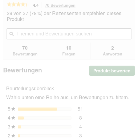
★★★★★
★★★★★
4.4
70 Bewertungen
Mit
dieser
4.4
29 von 37 (78%) der Rezensenten empfehlen dieses
von
Aktion
Produkt
5
navigierst
Sternen.
du
Themen
Th
Bewertungen
zu
und
ϙ
un
lesen
den
Bewertungen
Be
für
Bewertungen.
SELECT
suchen
su
70
10
2
GOLD
Bewertungen
Fragen
Antworten
Pure
Adult
Lamm
Bewertungen
Produkt bewerten
.
24x200
g
Mit
die
Beurteilungsüberblick
Akt
wir
Wähle unten eine Reihe aus, um Bewertungen zu filtern.
ein
mo
5
Sterne
51
51 Bewertungen mit 5 St
Auswählen, um nach Bewer
★
Dia
4
Sterne
8
geö
8 Bewertungen mit 4 Ster
Auswählen, um nach Bewer
★
3
Sterne
4
4 Bewertungen mit 3 Ster
Auswählen, um nach Bewer
★
2
Sterne
3
3 Bewertungen mit 2 Ster
Auswählen, um nach Bewer
★