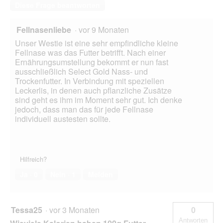
Diese Frage beantworten
Fellnasenliebe
·
vor 9 Monaten
Unser Westie ist eine sehr empfindliche kleine
Fellnase was das Futter betrifft. Nach einer
Ernährungsumstellung bekommt er nun fast
ausschließlich Select Gold Nass- und
Trockenfutter. In Verbindung mit speziellen
Leckerlis, in denen auch pflanzliche Zusätze
sind geht es ihm im Moment sehr gut. Ich denke
jedoch, dass man das für jede Fellnase
individuell austesten sollte.
Hilfreich?
Ja ·
0
Nein ·
1
Melden
Tessa25
·
vor 3 Monaten
0
Antworten