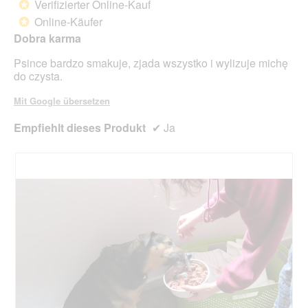
Verifizierter Online-Kauf
*
der
5
unte
Online-Käufer
*
Sternen.
aufg
Dobra karma
Inhal
aktua
Psince bardzo smakuje, zjada wszystko i wylizuje michę
do czysta.
Mit Google übersetzen
Empfiehlt dieses Produkt
✔
Ja