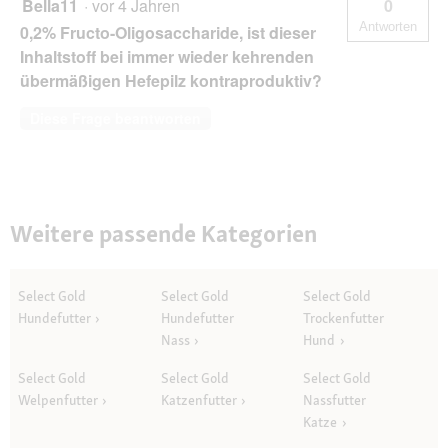
Bella11
·
vor 4 Jahren
0
Antworten
0,2% Fructo-Oligosaccharide, ist dieser
Inhaltstoff bei immer wieder kehrenden
übermäßigen Hefepilz kontraproduktiv?
Diese Frage beantworten
Weitere passende Kategorien
Select Gold
Select Gold
Select Gold
Hundefutter
Hundefutter
Trockenfutter
Nass
Hund
Select Gold
Select Gold
Select Gold
Welpenfutter
Katzenfutter
Nassfutter
Katze