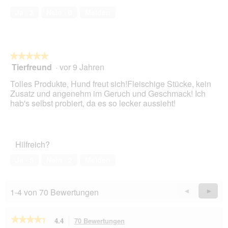
von
f
Ja ·
2
Nein ·
0
Melden
5
f
n
e
t
.
★★★★★
★★★★★
Tierfreund
·
vor 9 Jahren
5
von
Tolles Produkte, Hund freut sich!Fleischige Stücke, kein
5
Zusatz und angenehm im Geruch und Geschmack! Ich
Sternen.
hab's selbst probiert, da es so lecker aussieht!
Hilfreich?
Ja ·
5
Nein ·
2
Melden
1-4 von 70 Bewertungen
Zurück
◄
Weiter
►
Reviews
Revie
★★★★★
★★★★★
4.4
70 Bewertungen
Mit