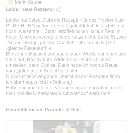
Markt Käufer
*
der
5
unte
Leider neue Rezeptur :-(
Sternen.
aufg
Inhal
Leider hat Select Gold die Rezeptur für das Trockenfutter
aktua
PURE HUHN geändert. Statt „getreidefrei“ ist es jetzt nur
noch „weizenfrei“. Statt Kartoffelflocken ist nun Reis im
Futter. Und das verträgt unsere Katze nicht. Es heißt zwar
„Neues Design, gleiche Qualität“ - aber eben NICHT
„gleiche Rezeptur“! :-(
Bin sehr enttäuscht und auch sauer! Werde nun nach und
nach auf „Real Nature Wilderness - Pure Chicken“
umstellen; denn Gott sei Dank habe ich noch 2 Beutel
vom „guten alten“ Select Gold hier.
Dieses stillschweigende Umstellen der Rezeptur finde
ich überhaupt nicht in Ordnung!
Habe nochmal die alte Verpackung abfotografiert, damit
man mal die Unterschiede schwarz auf weiß sieht.
Empfiehlt dieses Produkt
✘
Nein