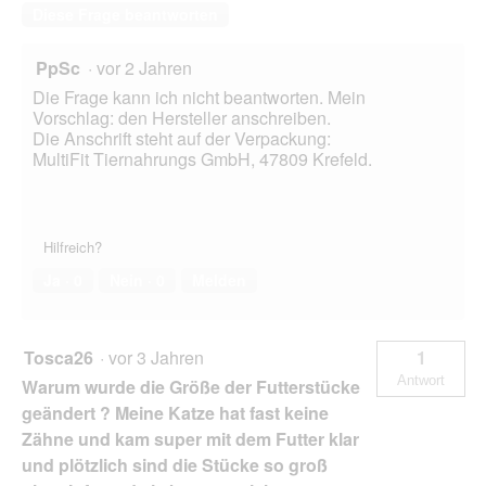
Diese Frage beantworten
PpSc
·
vor 2 Jahren
Die Frage kann ich nicht beantworten. Mein
Vorschlag: den Hersteller anschreiben.
Die Anschrift steht auf der Verpackung:
MultiFit Tiernahrungs GmbH, 47809 Krefeld.
Hilfreich?
Ja ·
0
Nein ·
0
Melden
Tosca26
·
vor 3 Jahren
1
Antwort
Warum wurde die Größe der Futterstücke
geändert ? Meine Katze hat fast keine
Zähne und kam super mit dem Futter klar
und plötzlich sind die Stücke so groß