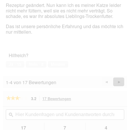
k
n
Rezeptur geändert. Nun kann ich es meiner Katze leider
e
m
nicht mehr füttern, weil sie es nicht mehr verträgt. So
n
o
schade, es war ihr absolutes Lieblings-Trockenfutter.
n
d
e
a
Das ist unsere persönliche Erfahrung und das möchte ich
n
l
nur mitteilen.
n
e
e
s
u
D
e
i
Hilfreich?
R
a
e
l
Ja ·
15
Nein ·
8
Melden
z
o
e
g
p
f
1-4 von 17 Bewertungen
Zurück
◄
Weiter
►
t
e
Reviews
Revie
u
l
r
d
★★★★★
★★★★★
3.2
17 Bewertungen
Mit
(
g
dieser
3.2
h
e
von
Aktion
Hier
Hie
e
ö
5
navigierst
Kundenfragen
ϙ
Kun
l
f
Sternen.
du
und
un
l
f
Bewertungen
zu
Kundenantworten
Kun
17
7
4
)
n
lesen