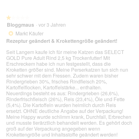
e
o
i
p
n
a
t
w
l
★★★★★
★★★★★
u
i
o
Bloggmaus
·
vor 3 Jahren
r
r
1
g
v
d
von
Markt Käufer
*
f
e
e
5
Rezeptur geändert & Krokettengröße geändert!
e
r
i
Sternen.
l
ä
n
Seit Langem kaufe ich für meine Katzen das SELECT
d
n
m
GOLD Pure Adult Rind 2,5 kg Trockenfutter! Mit
g
d
o
Erschreckem habe ich nun festgestellt, dass die
e
e
d
Kroketten größer sind. Meine Perserkatzen tun sich nun
ö
r
a
sehr schwer mit dem Fressen. Zudem waren bisher
f
t
l
Rindergrieben 30%, frisches Rindfleisch 20%,
f
.
e
Kartoffelflocken, Kartoffelstärke... enthalten.
n
s
Neuerdings besteht es aus: Rindergrieben (26,6%),
e
D
Rinderfrischfleisch (26%), Reis (23,4%), Öle und Fette
t
i
(5,4%). Die Kartoffeln wurden heimlich durch Reis
.
a
ersetzt. OHNE deutliche Angabe auf der Verpackung!
l
Meine Happy wurde schlimm krank, Durchfall, Erbrechen
o
und musste tierärztlich behandelt werden. Es gehört doch
g
groß auf der Verpackung angegeben wenn
f
Krokettengröße und Inhaltsstoffe geändert werden!
e