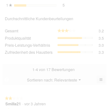
1
Sterne
5
5 Bewertungen mit 1 Ster
Auswählen, um nach Bewer
★
Durchschnittliche Kundenbeurteilungen
Ge
Gesamt
3.2
★★★★★
★★★★★
Dur
Pro
Produktqualität
3.5
Bew
Dur
3.2
Pre
Preis-Leistungs-Verhältnis
3.0
Bew
von
Lei
3.5
Zuf
Zufriedenheit des Haustiers
3.3
5.
Ver
von
des
Dur
5.
Hau
Bew
Dur
3
Bew
1-4 von 17 Bewertungen
von
3.3
5.
von
≡
Menü
Sortieren nach:
Relevanteste
?
▼
5.
Wen
Sie
auf
die
folg
★★★★★
★★★★★
Scha
Smilla21
·
vor 3 Jahren
2
klic
von
wird