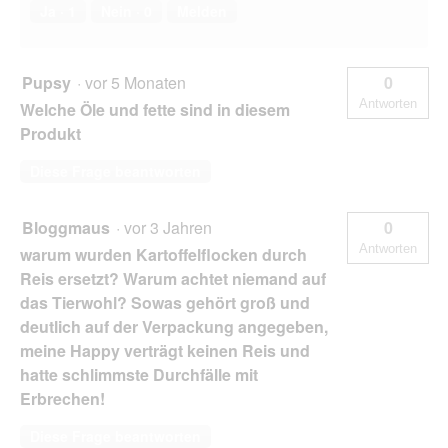
Ja ·
1
Nein ·
0
Melden
Pupsy
·
vor 5 Monaten
0
Antworten
Welche Öle und fette sind in diesem
Produkt
Diese Frage beantworten
Bloggmaus
·
vor 3 Jahren
0
Antworten
warum wurden Kartoffelflocken durch
Reis ersetzt? Warum achtet niemand auf
das Tierwohl? Sowas gehört groß und
deutlich auf der Verpackung angegeben,
meine Happy verträgt keinen Reis und
hatte schlimmste Durchfälle mit
Erbrechen!
Diese Frage beantworten