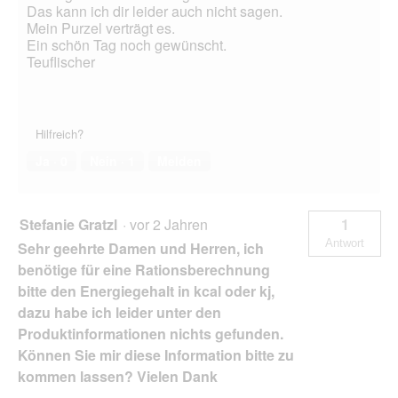
r
Das kann ich dir leider auch nicht sagen.
ö
Mein Purzel verträgt es.
ß
Ein schön Tag noch gewünscht.
e
Teuflischer
r
)
Hilfreich?
Ja ·
0
Nein ·
1
Melden
Stefanie Gratzl
·
vor 2 Jahren
1
Antwort
Sehr geehrte Damen und Herren, ich
benötige für eine Rationsberechnung
bitte den Energiegehalt in kcal oder kj,
dazu habe ich leider unter den
Produktinformationen nichts gefunden.
Können Sie mir diese Information bitte zu
kommen lassen? Vielen Dank