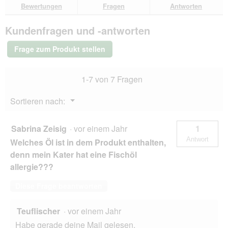
den
durchsuchen
du
für
a
e
Bewertungen
Fragen
Antworten
Bewertungen.
SELECT
l
t
GOLD
t
.
Kundenfragen und -antworten
Pure
e
Adult
R
Huhn
Frage zum Produkt stellen
2,5
e
kg
z
e
1-7 von 7 Fragen
p
t
Menü
Sortieren nach:
u
▼
r
(
Sabrina Zeisig
·
vor einem Jahr
1
d
Antwort
Welches Öl ist in dem Produkt enthalten,
u
n
denn mein Kater hat eine Fischöl
k
allergie???
e
l
Diese Frage beantworten
u
n
d
Teuflischer
·
vor einem Jahr
g
Habe gerade deine Mail gelesen.