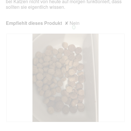
bei Katzen nicht von heute auf morgen funktioniert, dass
sollten sie eigentlich wissen.
Empfiehlt dieses Produkt
✘
Nein
G
F
a
o