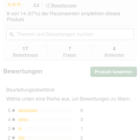
★★★★★
★★★★★
3.2
17 Bewertungen
Mit
dieser
3.2
8 von 14 (57%) der Rezensenten empfehlen dieses
von
Aktion
Produkt
5
navigierst
Sternen.
du
Themen
Th
Bewertungen
zu
und
ϙ
un
lesen
den
Bewertungen
Be
für
Bewertungen.
SELECT
suchen
su
17
7
4
GOLD
Bewertungen
Fragen
Antworten
Pure
Adult
Huhn
Bewertungen
Produkt bewerten
.
2,5
kg
Mit
die
Beurteilungsüberblick
Akt
wir
Wähle unten eine Reihe aus, um Bewertungen zu filtern.
ein
mo
5
Sterne
6
6 Bewertungen mit 5 Ster
Auswählen, um nach Bewer
★
Dia
4
Sterne
3
geö
3 Bewertungen mit 4 Ster
Auswählen, um nach Bewer
★
3
Sterne
1
1 Bewertung mit 3 Sterne
Auswählen, um nach Bewer
★
2
Sterne
2
2 Bewertungen mit 2 Ster
Auswählen, um nach Bewer
★