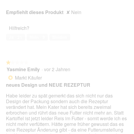
l
d
Empfiehlt dieses Produkt
✘
Nein
g
e
ö
Hilfreich?
f
Ja ·
21
Nein ·
9
Melden
f
n
e
t
.
★★★★★
★★★★★
Yasmine Emily
·
vor 2 Jahren
1
von
Markt Käufer
*
5
neues Design und NEUE REZEPTUR
Sternen.
Habe leider zu spät gemerkt das sich nicht nur das
Design der Packung sondern auch die Rezeptur
verändert hat. Mein Kater hat sich bereits zweimal
erbrochen und rührt das neue Futter nicht mehr an. Statt
Kartoffel ist jetzt leider Reis im Futter - somit werde ich es
nicht mehr verfüttern. Hätte gerne früher gewusst das es
eine Rezeptur Änderung gibt - da eine Futterumstellung