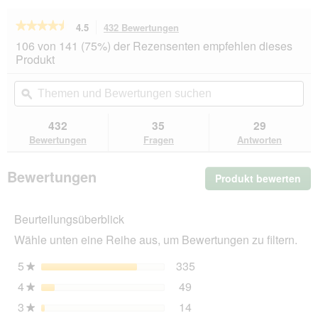
★★★★★
★★★★★
4.5
432 Bewertungen
Mit
dieser
4.5
106 von 141 (75%) der Rezensenten empfehlen dieses
von
Aktion
Produkt
5
navigierst
Sternen.
du
Themen
Th
Bewertungen
zu
und
ϙ
un
lesen
den
Bewertungen
Be
für
Bewertungen.
SELECT
suchen
su
432
35
29
GOLD
Bewertungen
Fragen
Antworten
Nassfutter
Hund
Sensitive
Bewertungen
Produkt bewerten
.
Adult
Huhn
Mit
mit
die
Reis
Beurteilungsüberblick
Akt
12x400
wir
g
Wähle unten eine Reihe aus, um Bewertungen zu filtern.
ein
mo
5
Sterne
335
335 Bewertungen mit 5 
Auswählen, um nach Bewe
★
Dia
4
Sterne
49
geö
49 Bewertungen mit 4 St
Auswählen, um nach Bewer
★
3
Sterne
14
14 Bewertungen mit 3 St
Auswählen, um nach Bewer
★