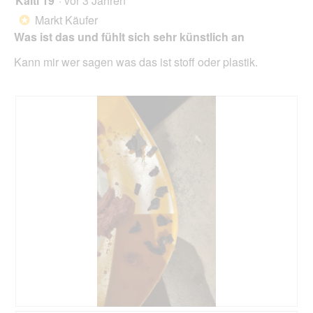
Kalti 19
·
vor 3 Jahren
klic
von
wird
Markt Käufer
*
der
5
unte
Was ist das und fühlt sich sehr künstlich an
Sternen.
aufg
Inhal
Kann mir wer sagen was das ist stoff oder plastik.
aktua