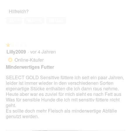
von
d
des
t
r
ö
5
a
Haustiers,
o
A
f
Hilfreich?
l
4
f
k
f
e
von
f
t
Ja ·
7
Nein ·
2
Melden
n
s
5
i
i
e
D
n
o
t
i
d
n
.
a
e
w
l
★★★★★
★★★★★
r
i
o
Lilly2009
·
vor 4 Jahren
d
r
1
g
o
d
von
Online-Käufer
*
f
s
e
5
Minderwertiges Futter
e
e
i
Sternen.
l
n
SELECT GOLD Sensitive füttere ich seit ein paar Jahren,
d
m
leider ist immer wieder in den verschiedenen Sorten
g
o
eigenartige Stücke enthalten die ich dann raus nehme.
e
d
Heute aber war es zuviel für mich sieht es nach Fett aus
ö
a
Was für sensible Hunde die ich mit sensitiv füttere nicht
f
l
geht.
f
e
Es sollte doch mehr Fleisch als minderwertige Abfälle
n
s
genutzt werden.
e
D
t
i
.
a