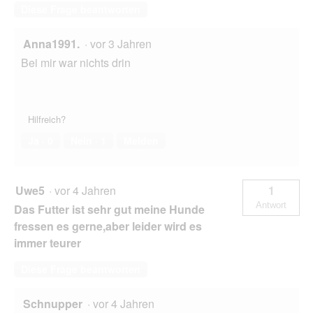
Diese Frage beantworten
Anna1991.
·
vor 3 Jahren
Bei mir war nichts drin
Hilfreich?
Ja ·
0
Nein ·
1
Melden
Uwe5
·
vor 4 Jahren
1
Antwort
Das Futter ist sehr gut meine Hunde
fressen es gerne,aber leider wird es
immer teurer
Diese Frage beantworten
Schnupper
·
vor 4 Jahren