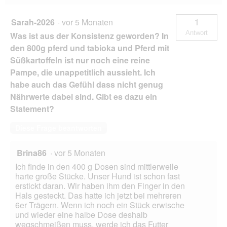
f
e
Sarah-2026
·
vor 5 Monaten
1
l
Antwort
Was ist aus der Konsistenz geworden? In
d
g
den 800g pferd und tabioka und Pferd mit
e
Süßkartoffeln ist nur noch eine reine
ö
Pampe, die unappetitlich aussieht. Ich
f
habe auch das Gefühl dass nicht genug
f
n
Nährwerte dabei sind. Gibt es dazu ein
e
Statement?
t
.
Diese Frage beantworten
Brina86
·
vor 5 Monaten
Ich finde in den 400 g Dosen sind mittlerweile
harte große Stücke. Unser Hund ist schon fast
erstickt daran. Wir haben ihm den Finger in den
Hals gesteckt. Das hatte ich jetzt bei mehreren
6er Trägern. Wenn ich noch ein Stück erwische
und wieder eine halbe Dose deshalb
wegschmeißen muss, werde ich das Futter