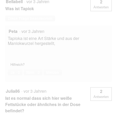
Bellabell
·
vor 3 Jahren
2
Antworten
Was ist Tapiok
Diese Frage beantworten
Peta
·
vor 3 Jahren
Tapioka ist eine Art Stärke und aus der
Maniokwurzel hergestellt,
Hilfreich?
Ja ·
0
Nein ·
0
Melden
Julia86
·
vor 3 Jahren
2
Antworten
Ist es normal dass sich hier weiße
Fettstücke oder ähnliches in der Dose
befindet?