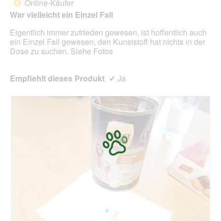
Online-Käufer
e
*
i
Sternen.
l
n
War vielleicht ein Einzel Fall
d
m
g
Eigentlich immer zufrieden gewesen, ist hoffentlich auch
o
e
ein Einzel Fall gewesen, den Kunststoff hat nichts in der
d
ö
Dose zu suchen. Siehe Fotos
a
f
l
f
e
n
Empfiehlt dieses Produkt
✔
Ja
s
e
D
t
i
.
a
l
o
g
f
e
l
d
g
e
ö
f
f