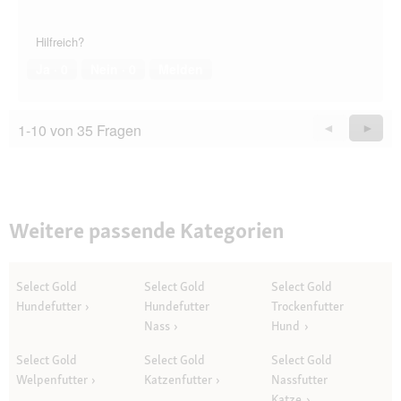
Hilfreich?
Ja ·
0
Nein ·
0
Melden
1-10 von 35 Fragen
Zurück
◄
Weiter
►
Questions
Quest
Weitere passende Kategorien
Select Gold
Select Gold
Select Gold
Hundefutter
Hundefutter
Trockenfutter
Nass
Hund
Select Gold
Select Gold
Select Gold
Welpenfutter
Katzenfutter
Nassfutter
Katze