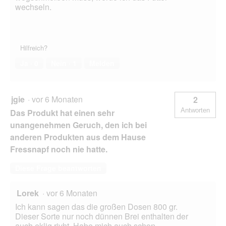
wechseln.
Hilfreich?
Ja ·
0
Nein ·
1
Melden
jgie
·
vor 6 Monaten
2
Antworten
Das Produkt hat einen sehr
unangenehmen Geruch, den ich bei
anderen Produkten aus dem Hause
Fressnapf noch nie hatte.
Diese Frage beantworten
Lorek
·
vor 6 Monaten
Ich kann sagen das die großen Dosen 800 gr.
Dieser Sorte nur noch dünnen Brei enthalten der
auch eklig rivht .Habe mich auch schon