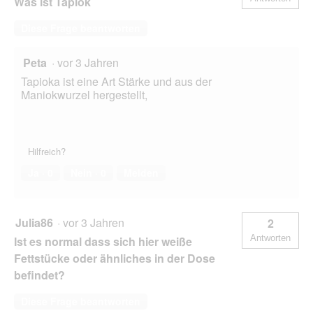
Was ist Tapiok
Diese Frage beantworten
Peta
·
vor 3 Jahren
Tapioka ist eine Art Stärke und aus der
Maniokwurzel hergestellt,
Hilfreich?
Ja ·
0
Nein ·
0
Melden
Julia86
·
vor 3 Jahren
2
Antworten
Ist es normal dass sich hier weiße
Fettstücke oder ähnliches in der Dose
befindet?
Diese Frage beantworten