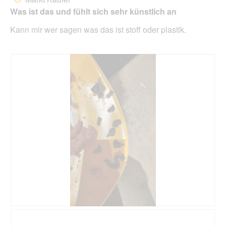
der
5
unte
Was ist das und fühlt sich sehr künstlich an
Sternen.
aufg
Inhal
Kann mir wer sagen was das ist stoff oder plastik.
aktua
B
F
e
o