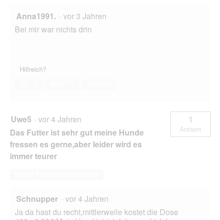
Anna1991.
·
vor 3 Jahren
Bei mir war nichts drin
Hilfreich?
Ja ·
0
Nein ·
1
Melden
Uwe5
·
vor 4 Jahren
1
Antwort
Das Futter ist sehr gut meine Hunde
fressen es gerne,aber leider wird es
immer teurer
Diese Frage beantworten
Schnupper
·
vor 4 Jahren
Ja da hast du recht,mittlerweile kostet die Dose