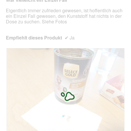
d
m
g
Eigentlich immer zufrieden gewesen, ist hoffentlich auch
o
e
ein Einzel Fall gewesen, den Kunststoff hat nichts in der
d
ö
Dose zu suchen. Siehe Fotos
a
f
l
f
e
n
Empfiehlt dieses Produkt
✔
Ja
s
e
D
t
i
.
a
l
o
g
f
e
l
d
g
e
ö
f
f
n