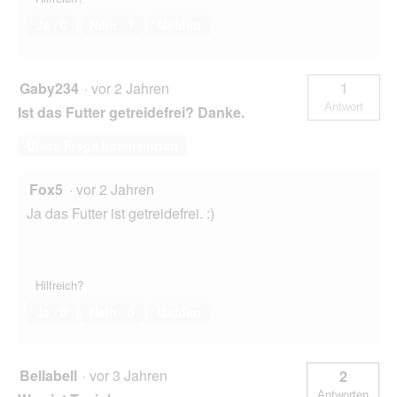
Ja ·
0
Nein ·
1
Melden
Gaby234
·
vor 2 Jahren
1
Antwort
Ist das Futter getreidefrei? Danke.
Diese Frage beantworten
Fox5
·
vor 2 Jahren
Ja das Futter ist getreidefrei. :)
Hilfreich?
Ja ·
0
Nein ·
0
Melden
Bellabell
·
vor 3 Jahren
2
Antworten