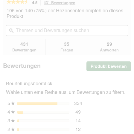
★★★★★
★★★★★
4.5
431 Bewertungen
Mit
dieser
4.5
105 von 140 (75%) der Rezensenten empfehlen dieses
von
Aktion
Produkt
5
navigierst
Sternen.
du
Themen
Th
Bewertungen
zu
und
ϙ
un
lesen
den
Bewertungen
Be
für
Bewertungen.
SELECT
suchen
su
431
35
29
GOLD
Bewertungen
Fragen
Antworten
Nassfutter
Hund
Sensitive
Bewertungen
Produkt bewerten
.
Adult
Hirsch
Mit
mit
die
Kartoffeln
Beurteilungsüberblick
Akt
12x400
wir
g
Wähle unten eine Reihe aus, um Bewertungen zu filtern.
ein
mo
5
Sterne
334
334 Bewertungen mit 5 
Auswählen, um nach Bewe
★
Dia
4
Sterne
49
geö
49 Bewertungen mit 4 St
Auswählen, um nach Bewer
★
3
Sterne
14
14 Bewertungen mit 3 St
Auswählen, um nach Bewer
★
2
Sterne
12
12 Bewertungen mit 2 St
Auswählen, um nach Bewer
★