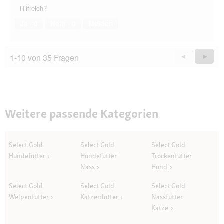
Hilfreich?
Ja ·
0
Nein ·
0
Melden
1-10 von 35 Fragen
Zurück
◄
Weiter
►
Questions
Quest
Weitere passende Kategorien
Select Gold
Select Gold
Select Gold
Hundefutter
Hundefutter
Trockenfutter
Nass
Hund
Select Gold
Select Gold
Select Gold
Welpenfutter
Katzenfutter
Nassfutter
Katze