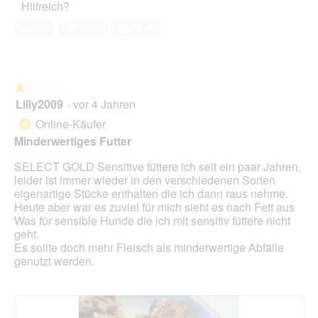
f
Hilfreich?
l
4
f
k
f
e
von
f
t
Ja ·
7
Nein ·
2
Melden
n
s
5
i
i
e
D
n
o
t
i
d
n
.
a
e
w
l
★★★★★
★★★★★
r
i
o
Lilly2009
·
vor 4 Jahren
d
r
1
g
o
d
von
Online-Käufer
*
f
s
e
5
Minderwertiges Futter
e
e
i
Sternen.
l
n
SELECT GOLD Sensitive füttere ich seit ein paar Jahren,
d
m
leider ist immer wieder in den verschiedenen Sorten
g
o
eigenartige Stücke enthalten die ich dann raus nehme.
e
d
Heute aber war es zuviel für mich sieht es nach Fett aus
ö
a
Was für sensible Hunde die ich mit sensitiv füttere nicht
f
l
geht.
f
e
Es sollte doch mehr Fleisch als minderwertige Abfälle
n
s
genutzt werden.
e
D
t
i
.
a
l