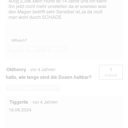
400g 2,39€.Mein Hund ist 14 Jahre und ich kann
ihn jetzt nicht mehr umstellen da er sowieso was
den Magen betrifft sehr Sensibel ist.Ja da muß
man wohl durch SCHADE
Hilfreich?
Ja ·
1
Nein ·
1
Melden
Oldhenry
·
vor 4 Jahren
1
Antwort
hallo, wie lange sind die Dosen haltbar?
Diese Frage beantworten
Tiggerlie
·
vor 4 Jahren
18.08.2024