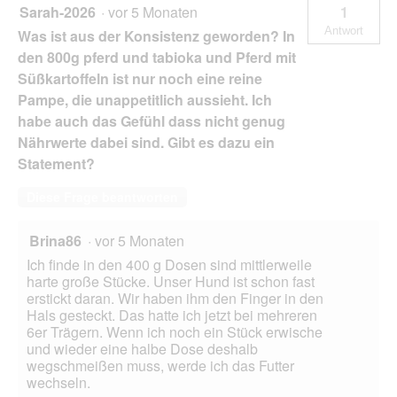
e
Sarah-2026
·
vor 5 Monaten
1
l
Antwort
Was ist aus der Konsistenz geworden? In
d
g
den 800g pferd und tabioka und Pferd mit
e
Süßkartoffeln ist nur noch eine reine
ö
Pampe, die unappetitlich aussieht. Ich
f
habe auch das Gefühl dass nicht genug
f
n
Nährwerte dabei sind. Gibt es dazu ein
e
Statement?
t
.
Diese Frage beantworten
Brina86
·
vor 5 Monaten
Ich finde in den 400 g Dosen sind mittlerweile
harte große Stücke. Unser Hund ist schon fast
erstickt daran. Wir haben ihm den Finger in den
Hals gesteckt. Das hatte ich jetzt bei mehreren
6er Trägern. Wenn ich noch ein Stück erwische
und wieder eine halbe Dose deshalb
wegschmeißen muss, werde ich das Futter
wechseln.