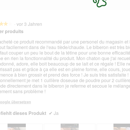
·
vor 3 Jahren
★★★
★★★
r produits
 acheté ce produit recommandé par une personel du magasin et i
out facilement dans de l'eau tiède/chaude. Le biberon est très b
en.
l faut couper un peu le bout de la tétine pour une bonne efficacit
e en rien la fonctionnalité du produit. Mon chaton que j'ai recueil
donné, adore, elle boit beaucoup de se lait et ce régale ! Elle n
issait pas et grâce à ça elle est en pleine forme, elle cours, joue
ence à bien grossir et prend des force ! Je suis très satisfaite !
onnellement je met 1 cuillère doseuse de poudre pour 2 cuillèr
de directement dans le biberon je referme et secoue le mélange 
lement sans problème !
oogle übersetzen
iehlt dieses Produkt
✔
Ja