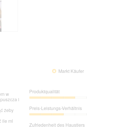
Markt Käufer
*
Produktqualität
cem w
zpuszcza i
Produktqualität,
4
Preis-Leistungs-Verhältnis
ąć żeby
von
5
Preis-
 ile ml
Leistungs-
Zufriedenheit des Haustiers