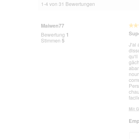
1-4 von 31 Bewertungen
Maiwen77
★★
★★
4
Supe
Bewertung
1
von
Stimmen
5
J'ai
5
diss
Stern
qu'i
gâch
aban
nourr
comm
Pers
chau
faci
Mit G
Empf