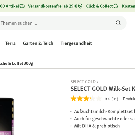
00 Artikel
Versandkostenfrei ab 29 €
Click & Collect
Kosten
Terra
Garten & Teich
Tiergesundheit
sche & Löffel 300g
SELECT GOLD
SELECT GOLD Milk-Set Ki
3.2
(31)
Produk
Aufzuchtsmilch-Komplettset f
Auch für geschwächte oder s
Mit DHA & prebiotisch