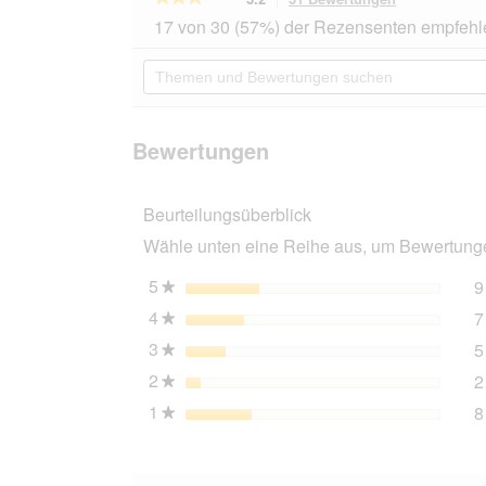
dieser
3.2
17 von 30 (57%) der Rezensenten empfehl
von
Aktion
5
navigierst
Themen
Sternen.
du
und
Bewertungen
zu
Bewertungen
lesen
den
suchen
für
Bewertungen
SELECT
Bewertungen
GOLD
Milk-
Set
Beurteilungsüberblick
Kitten
inkl.
Wähle unten eine Reihe aus, um Bewertungen
Milchflasche
&
Löffel
5
Sterne
9
★
300g
4
Sterne
7
★
3
Sterne
5
★
2
Sterne
2
★
1
Sterne
8
★