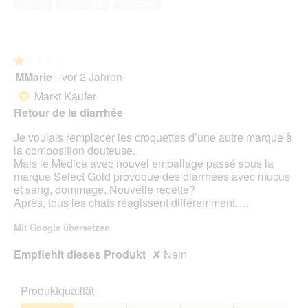
Ja ·
1
Nein ·
20
Melden
5
★★★★★
★★★★★
MMarie
·
vor 2 Jahren
1
von
Markt Käufer
*
5
Retour de la diarrhée
Sternen.
Je voulais remplacer les croquettes d’une autre marque à
la composition douteuse.
Mais le Medica avec nouvel emballage passé sous la
marque Select Gold provoque des diarrhées avec mucus
et sang, dommage. Nouvelle recette?
Après, tous les chats réagissent différemment….
Mit Google übersetzen
Empfiehlt dieses Produkt
✘
Nein
Produktqualität