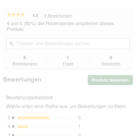
★★★★★
★★★★★
4.0
5 Bewertungen
Mit
dieser
4
4 von 5 (80%) der Rezensenten empfehlen dieses
von
Aktion
Produkt
5
navigierst
Sternen.
du
Themen
Th
Bewertungen
zu
und
ϙ
un
lesen
den
Bewertungen
Be
für
Bewertungen.
SELECT
suchen
su
5
1
0
GOLD
Bewertungen
Frage
Antworten
Medica
Schonkost
kalorienreduziert
Bewertungen
Produkt bewerten
.
300
g
Mit
die
Beurteilungsüberblick
Akt
wir
Wähle unten eine Reihe aus, um Bewertungen zu filtern.
ein
mo
5
Sterne
3
3 Bewertungen mit 5 Ster
Auswählen, um nach Bewer
★
Dia
4
Sterne
1
geö
1 Bewertung mit 4 Sterne
Auswählen, um nach Bewer
★
3
Sterne
0
0 Bewertungen mit 3 Ster
Auswählen, um nach Bewer
★