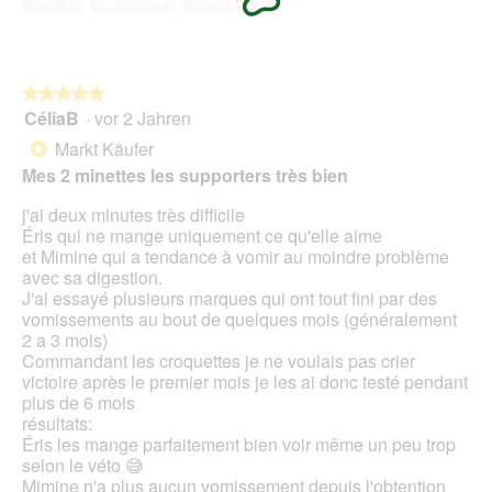
5
a
i
l
o
o
n
r
w
★★★★★
★★★★★
i
i
CéliaB
·
vor 2 Jahren
e
r
5
n
d
von
Markt Käufer
*
r
e
5
Mes 2 minettes les supporters très bien
e
i
Sternen.
d
n
j'ai deux minutes très difficile
u
m
Éris qui ne mange uniquement ce qu'elle aime
z
o
et Mimine qui a tendance à vomir au moindre problème
i
d
avec sa digestion.
e
a
J'ai essayé plusieurs marques qui ont tout fini par des
r
l
vomissements au bout de quelques mois (généralement
t
e
2 a 3 mois)
s
Commandant les croquettes je ne voulais pas crier
D
victoire après le premier mois je les ai donc testé pendant
i
plus de 6 mois
a
résultats:
l
Éris les mange parfaitement bien voir même un peu trop
o
selon le véto 😅
g
Mimine n'a plus aucun vomissement depuis l'obtention