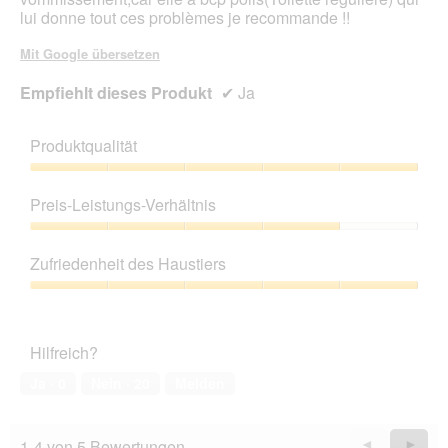
lui donne tout ces problèmes je recommande !!
Mit Google übersetzen
Empfiehlt dieses Produkt
✔
Ja
Produktqualität
Produktqualität,
5
Preis-Leistungs-Verhältnis
von
5
Preis-
Leistungs-
Zufriedenheit des Haustiers
Verhältnis,
4
Zufriedenheit
von
des
5
Haustiers,
Hilfreich?
5
von
Ja ·
0
Nein ·
20
Melden
5
1-4 von 5 Bewertungen
Zurück
◄
Weiter
►