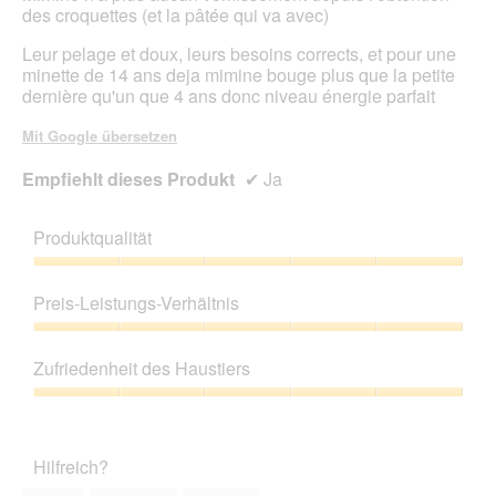
f
des croquettes (et la pâtée qui va avec)
e
l
Leur pelage et doux, leurs besoins corrects, et pour une
d
minette de 14 ans deja mimine bouge plus que la petite
g
dernière qu'un que 4 ans donc niveau énergie parfait
e
ö
Mit Google übersetzen
f
f
Empfiehlt dieses Produkt
✔
Ja
n
e
t
Produktqualität
.
Produktqualität,
5
Preis-Leistungs-Verhältnis
von
5
Preis-
Leistungs-
Zufriedenheit des Haustiers
Verhältnis,
5
Zufriedenheit
von
des
5
Haustiers,
Hilfreich?
5
von