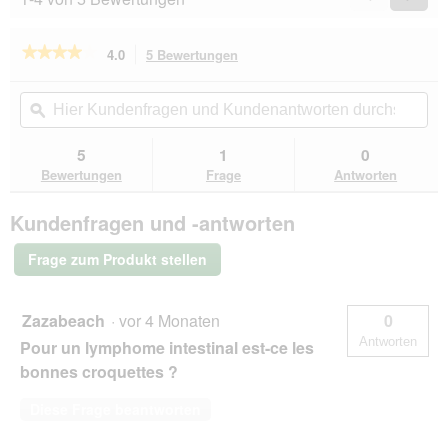
Reviews
Revie
★★★★★
★★★★★
4.0
5 Bewertungen
Mit
dieser
4
von
Aktion
Hier
Hie
5
navigierst
Kundenfragen
ϙ
Kun
Sternen.
du
und
un
Bewertungen
zu
Kundenantworten
Kun
5
1
0
lesen
den
durchsuchen
du
für
Bewertungen
Frage
Antworten
Bewertungen.
SELECT
GOLD
Kundenfragen und -antworten
Medica
Schonkost
kalorienreduziert
Frage zum Produkt stellen
300
g
Zazabeach
·
vor 4 Monaten
0
Antworten
Pour un lymphome intestinal est-ce les
bonnes croquettes ?
Diese Frage beantworten