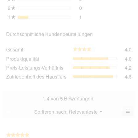
2
Sterne
0
0 Bewertungen mit 2 Ster
Auswählen, um nach Bewer
★
1
Sterne
1
1 Bewertung mit 1 Stern.
Auswählen, um nach Bewer
★
Durchschnittliche Kundenbeurteilungen
Ge
Gesamt
4.0
★★★★★
★★★★★
Dur
Pro
Produktqualität
4.0
Bew
Dur
4
Pre
Preis-Leistungs-Verhältnis
4.2
Bew
von
Lei
4
Zuf
Zufriedenheit des Haustiers
4.6
5.
Ver
von
des
Dur
5.
Hau
Bew
Dur
4.2
Bew
1-4 von 5 Bewertungen
von
4.6
5.
von
≡
Menü
Sortieren nach:
Relevanteste
?
▼
5.
Wen
Sie
auf
die
folg
★★★★★
★★★★★