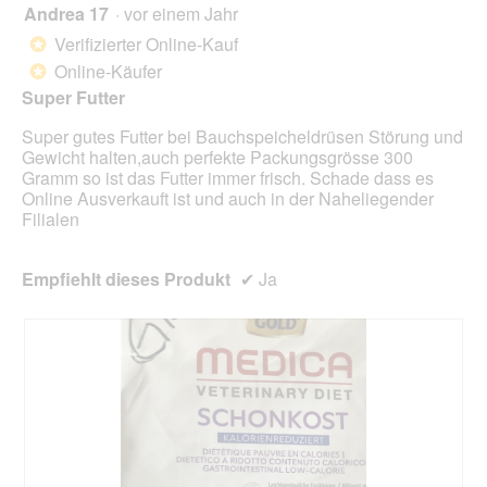
Scha
Andrea 17
·
vor einem Jahr
5
klic
von
wird
Verifizierter Online-Kauf
*
der
5
unte
Online-Käufer
*
Sternen.
aufg
Super Futter
Inhal
aktua
Super gutes Futter bei Bauchspeicheldrüsen Störung und
Gewicht halten,auch perfekte Packungsgrösse 300
Gramm so ist das Futter immer frisch. Schade dass es
Online Ausverkauft ist und auch in der Naheliegender
Filialen
Empfiehlt dieses Produkt
✔
Ja