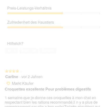
Produktqualität,
1
Preis-Leistungs-Verhältnis
von
5
Preis-
Leistungs-
Zufriedenheit des Haustiers
Verhältnis,
3
Zufriedenheit
von
des
5
Haustiers,
Hilfreich?
3
von
Ja ·
1
Nein ·
21
Melden
5
★★★★★
★★★★★
Carline
·
vor 2 Jahren
4
von
Markt Käufer
*
5
Croquettes excellente Pour problèmes digestifs
Sternen.
1 semaine que je donne ces croquettes à mon chat en
respectant bien les rations recommandé,il n y a plus de
vommissement,car elle a bcp poils(Toilette régulière) qui