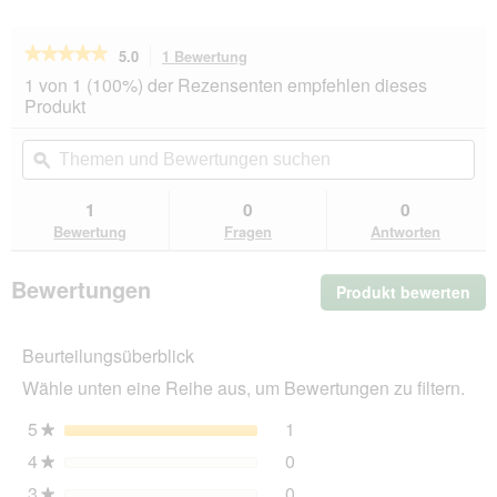
★★★★★
★★★★★
5.0
1 Bewertung
Mit
dieser
5
1 von 1 (100%) der Rezensenten empfehlen dieses
von
Aktion
Produkt
5
navigierst
Sternen.
du
Themen
Th
Bewertungen
zu
und
ϙ
un
lesen
den
Bewertungen
Be
für
Bewertungen.
SELECT
suchen
su
1
0
0
GOLD
Bewertung
Fragen
Antworten
Medica
Schonkost
Junior
Bewertungen
Produkt bewerten
.
2,5
kg
Mit
die
Beurteilungsüberblick
Akt
wir
Wähle unten eine Reihe aus, um Bewertungen zu filtern.
ein
mo
5
Sterne
1
1 Bewertung mit 5 Sterne
Auswählen, um nach Bewer
★
Dia
4
Sterne
0
geö
0 Bewertungen mit 4 Ster
Auswählen, um nach Bewer
★
3
Sterne
0
0 Bewertungen mit 3 Ster
Auswählen, um nach Bewer
★