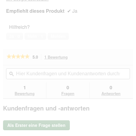
Empfiehlt dieses Produkt
✔
Ja
Hilfreich?
Ja ·
0
Nein ·
1
Melden
★★★★★
★★★★★
5.0
1 Bewertung
Mit
dieser
5
von
Aktion
Hier
Hie
5
navigierst
Kundenfragen
ϙ
Kun
Sternen.
du
und
un
Bewertungen
zu
Kundenantworten
Kun
1
0
0
lesen
den
durchsuchen
du
für
Bewertung
Fragen
Antworten
Bewertungen.
SELECT
GOLD
Kundenfragen und -antworten
Medica
Schonkost
Junior
2,5
Als Erster eine Frage stellen
kg