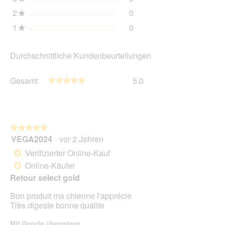
2
Sterne
0
0 Bewertungen mit 2 Ster
Auswählen, um nach Bewer
★
1
Sterne
0
0 Bewertungen mit 1 Ster
Auswählen, um nach Bewer
★
Durchschnittliche Kundenbeurteilungen
Gesamt,
Gesamt
5.0
★★★★★
★★★★★
Durchschnittliche
Bewertung:
5
von
5.
★★★★★
★★★★★
VEGA2024
·
vor 2 Jahren
5
von
Verifizierter Online-Kauf
*
5
Online-Käufer
*
Sternen.
Retour select gold
Bon produit ma chienne l'apprécie
Très digeste bonne qualite
Mit Google übersetzen