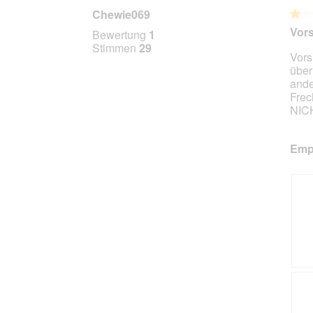
Chewie069
★★
★★
1
Vor
Bewertung
1
von
Stimmen
29
Vors
5
über
Stern
ande
Frec
NICH
Empf
O
F
p
o
t
t