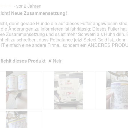
·
vor 2 Jahren
★★★
★★★
sicht! Neue Zusammensetzung!
icht, denn gerade Hunde die auf dieses Futter angewiesen sind,
 die Änderungen zu Informieren ist fahrlässig; Dieses Futter hat
en.
re Zusammensetzung und es ist mehr Schwein als Huhn drin. Es
hheit zu schreiben, dass Petbalance jetzt Select Gold ist...denn 
T einfach eine andere Firma.. sondern ein ANDERES PROD
iehlt dieses Produkt
✘
Nein
K
F
Z
F
e
o
u
o
i
t
s
t