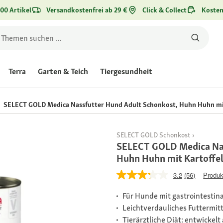
00 Artikel
Versandkostenfrei ab 29 €
Click & Collect
Kosten
Terra
Garten & Teich
Tiergesundheit
SELECT GOLD Medica Nassfutter Hund Adult Schonkost, Huhn Huhn mit
SELECT GOLD Schonkost
SELECT GOLD Medica Nas
Huhn Huhn mit Kartoffe
3.2
(56)
Produk
Für Hunde mit gastrointestin
Leichtverdauliches Futtermitt
Tierärztliche Diät: entwickelt