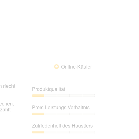
Online-Käufer
*
 riecht
Produktqualität
Produktqualität,
iechen.
1
Preis-Leistungs-Verhältnis
zahlt
von
5
Preis-
Leistungs-
Zufriedenheit des Haustiers
Verhältnis,
1
Zufriedenheit