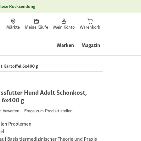
lose Rücksendung
Märkte
Meine Käufe
Mein Konto
Warenkorb
Marken
Magazin
 Kartoffel 6x400 g
sfutter Hund Adult Schonkost,
l 6x400 g
t bewerten
Frage zum Produkt stellen
alen Problemen
el
 auf Basis tiermedizinischer Theorie und Praxis