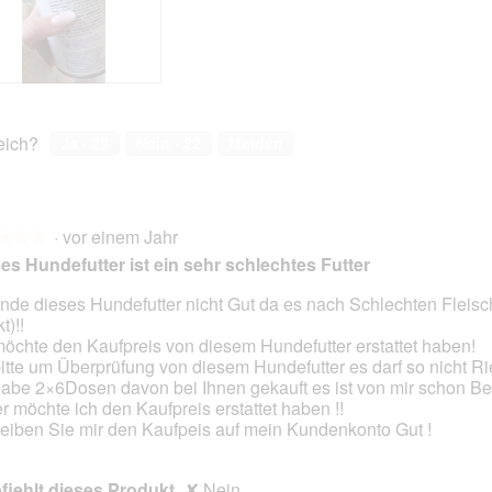
n
o
a
o
e
M
m
M
I
i
m
i
n
t
e
t
f
d
n
d
o
i
s
i
d
e
e
e
reich?
Ja ·
29
Nein ·
22
Melden
e
s
t
s
r
e
z
e
n
r
u
r
e
A
n
A
u
k
g
k
·
vor einem Jahr
★★★
★★★
e
t
n
t
es Hundefutter ist ein sehr schlechtes Futter
n
i
e
i
Z
o
u
o
finde dieses Hundefutter nicht Gut da es nach Schlechten Fleisch
u
n
e
n
t)!!
en.
s
w
s
w
möchte den Kaufpreis von diesem Hundefutter erstattet haben!
a
i
P
i
bitte um Überprüfung von diesem Hundefutter es darf so nicht R
m
r
r
r
habe 2×6Dosen davon bei Ihnen gekauft es ist von mir schon Be
m
d
o
d
r möchte ich den Kaufpreis erstattet haben !!
e
e
d
e
eiben Sie mir den Kaufpeis auf mein Kundenkonto Gut !
n
i
u
i
s
n
k
n
e
m
t
m
iehlt dieses Produkt
✘
Nein