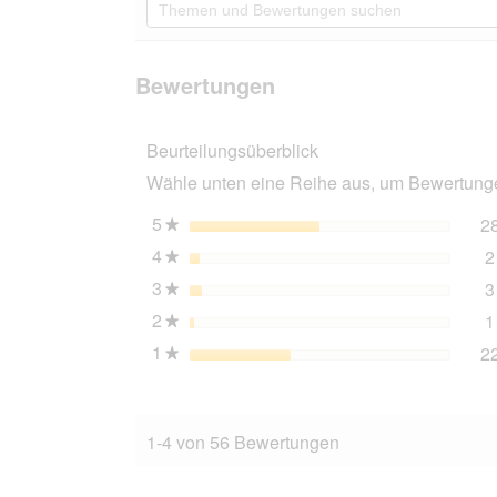
Sternen.
du
und
Bewertungen
zu
Bewertungen
lesen
den
suchen
für
Bewertungen
SELECT
Bewertungen
GOLD
Medica
Nassfutter
Beurteilungsüberblick
Hund
Adult
Wähle unten eine Reihe aus, um Bewertungen
Schonkost,
Huhn
Huhn
5
Sterne
2
★
mit
4
Sterne
2
Kartoffel
★
6x400
3
Sterne
3
g
★
2
Sterne
1
★
1
Sterne
2
★
1-4 von 56 Bewertungen