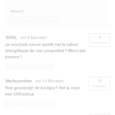
Hilfreich?
Ja ·
0
Nein ·
2
Melden
SDNL
·
vor 9 Monaten
0
Antworten
Je voudrais savoir quelle est la valeur
énergétique de ces croquettes? Merci par
avance !
Diese Frage beantworten
Marleyandme
·
vor 10 Monaten
0
Antworten
Hoe grootczijn de brokjes? Het is voor
een chihuahua
Diese Frage beantworten