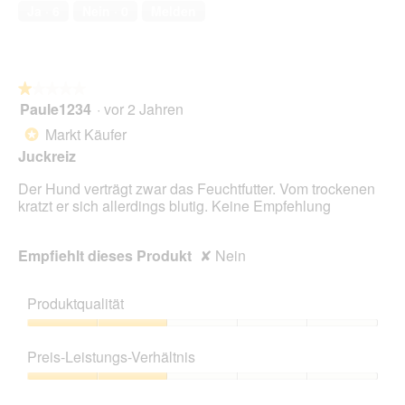
von
Ja ·
6
Nein ·
0
Melden
5
★★★★★
★★★★★
Paule1234
·
vor 2 Jahren
1
von
Markt Käufer
*
5
Juckreiz
Sternen.
Der Hund verträgt zwar das Feuchtfutter. Vom trockenen
kratzt er sich allerdings blutig. Keine Empfehlung
Empfiehlt dieses Produkt
✘
Nein
Produktqualität
Produktqualität,
2
Preis-Leistungs-Verhältnis
von
5
Preis-