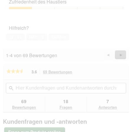
Leistungs-
Zufriedenheit des Haustiers
Verhältnis,
2
Zufriedenheit
von
des
5
Haustiers,
Hilfreich?
1
von
Ja ·
11
Nein ·
0
Melden
5
1-4 von 69 Bewertungen
Zurück
◄
Weiter
►
Reviews
Revie
★★★★★
★★★★★
3.6
69 Bewertungen
Mit
dieser
3.6
von
Aktion
Hier
Hie
5
navigierst
Kundenfragen
ϙ
Kun
Sternen.
du
und
un
Bewertungen
zu
Kundenantworten
Kun
69
18
7
lesen
den
durchsuchen
du
für
Bewertungen
Fragen
Antworten
Bewertungen.
SELECT
GOLD
Kundenfragen und -antworten
Medica
Hypoallergen
Insekten