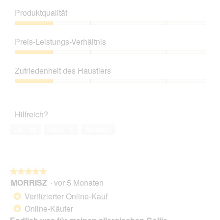
Produktqualität
Produktqualität,
1
Preis-Leistungs-Verhältnis
von
5
Preis-
Leistungs-
Zufriedenheit des Haustiers
Verhältnis,
1
Zufriedenheit
von
des
5
Haustiers,
Hilfreich?
1
von
Ja ·
22
Nein ·
1
Melden
5
★★★★★
★★★★★
MORRISZ
·
vor 5 Monaten
5
von
Verifizierter Online-Kauf
*
5
Online-Käufer
*
Sternen.