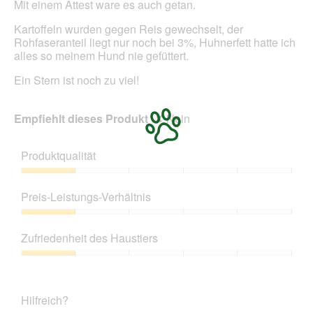
g
Mit einem Attest ware es auch getan.
f
Kartoffeln wurden gegen Reis gewechselt, der
e
Rohfaseranteil liegt nur noch bei 3%, Huhnerfett hatte ich
l
alles so meinem Hund nie gefüttert.
d
g
Ein Stern ist noch zu viel!
e
ö
f
Empfiehlt dieses Produkt
✘
Nein
f
n
e
Produktqualität
t
.
Produktqualität,
1
Preis-Leistungs-Verhältnis
von
5
Preis-
Leistungs-
Zufriedenheit des Haustiers
Verhältnis,
1
Zufriedenheit
von
des
5
Haustiers,
Hilfreich?
1