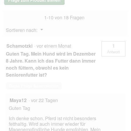
Frage zum Produkt stellen
10
kg
1-10 von 18 Fragen
Menü
Sortieren nach:
▼
Schamotzki
·
vor einem Monat
1
Antwort
Guten Tag. Mein Hund wird im Dezember
8 Jahre. Kann ich das Futter dann immer
noch füttern, obwohl es kein
Seniorenfutter ist?
Diese Frage beantworten
Maya12
·
vor 22 Tagen
Guten Tag
Ich denke schon. Pferd ist nicht besonders
fetthaltig. Wird auch immer wieder für
Magenempfindliche Hunde empfohlen. Mein