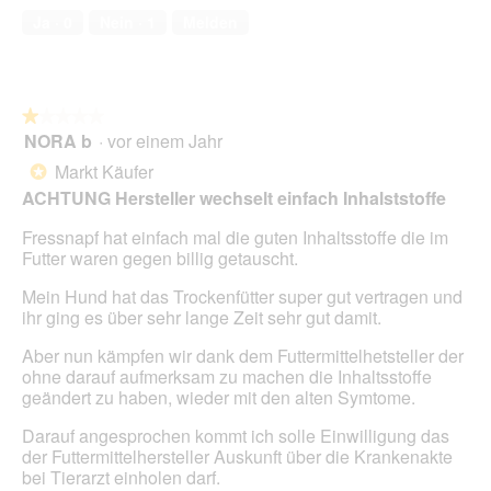
f
e
von
t
Ja ·
0
Nein ·
1
Melden
n
s
5
i
e
D
o
t
i
n
.
a
w
l
★★★★★
★★★★★
i
o
NORA b
·
vor einem Jahr
r
1
g
d
von
Markt Käufer
*
f
e
5
ACHTUNG Hersteller wechselt einfach Inhalststoffe
e
i
Sternen.
l
n
Fressnapf hat einfach mal die guten Inhaltsstoffe die im
d
m
Futter waren gegen billig getauscht.
g
o
e
d
Mein Hund hat das Trockenfütter super gut vertragen und
ö
a
ihr ging es über sehr lange Zeit sehr gut damit.
f
l
f
e
Aber nun kämpfen wir dank dem Futtermittelhetsteller der
n
s
ohne darauf aufmerksam zu machen die Inhaltsstoffe
e
D
geändert zu haben, wieder mit den alten Symtome.
t
i
.
a
Darauf angesprochen kommt ich solle Einwilligung das
l
der Futtermittelhersteller Auskunft über die Krankenakte
o
bei Tierarzt einholen darf.