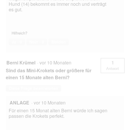
Hund (14) bekommt es immer noch und verträgt
es gut.
Hilfreich?
Ja ·
0
Nein ·
0
Melden
Berni Krümel
·
vor 10 Monaten
1
Antwort
Sind das Mini-Krokets oder größere für
einen 15 Monate alten Berni?
Diese Frage beantworten
ANLAGE
·
vor 10 Monaten
Für einen 15 Monat alten Berni würde ich sagen
passen die Krokets perfekt.