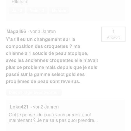
Hilfreich?
Ja ·
2
Nein ·
3
Melden
Magali66
·
vor 3 Jahren
1
Antwort
Y'a t'il eu un changement sur la
composition des croquettes ? ma
chienne a 1 soucis de peau atopique,
avec les anciennes croquettes elle n'avait
plus ce probleme mais depuis que je suis
passé sur la gamme select gold ses
problèmes de peau sont revenus.
Diese Frage beantworten
Loka421
·
vor 2 Jahren
Oui je pense, du coup vous prenez quoi
maintenant ? Je ne sais pas quoi prendre...