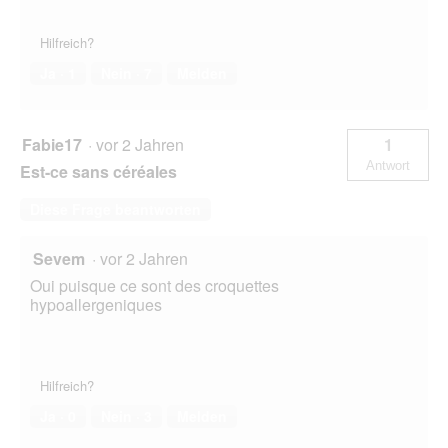
Hilfreich?
Ja ·
1
Nein ·
7
Melden
Fabie17
·
vor 2 Jahren
1
Antwort
Est-ce sans céréales
Diese Frage beantworten
Sevem
·
vor 2 Jahren
Oui puisque ce sont des croquettes
hypoallergeniques
Hilfreich?
Ja ·
0
Nein ·
3
Melden