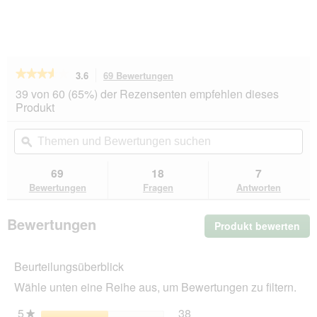
★★★★★
★★★★★
3.6
69 Bewertungen
Mit
dieser
3.6
39 von 60 (65%) der Rezensenten empfehlen dieses
von
Aktion
Produkt
5
navigierst
Sternen.
du
Themen
Th
Bewertungen
zu
und
ϙ
un
lesen
den
Bewertungen
Be
für
Bewertungen.
SELECT
suchen
su
69
18
7
GOLD
Bewertungen
Fragen
Antworten
Medica
Hypoallergen
Insekten
Bewertungen
Produkt bewerten
.
10
kg
Mit
die
Beurteilungsüberblick
Akt
wir
Wähle unten eine Reihe aus, um Bewertungen zu filtern.
ein
mo
5
Sterne
38
38 Bewertungen mit 5 St
Auswählen, um nach Bewer
★