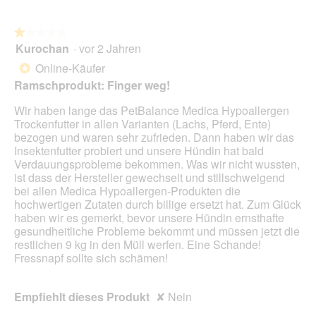
Sie
auf
die
folg
★★★★★
★★★★★
Scha
Kurochan
·
vor 2 Jahren
1
klic
von
wird
Online-Käufer
*
der
5
unte
Ramschprodukt: Finger weg!
Sternen.
aufg
Inhal
Wir haben lange das PetBalance Medica Hypoallergen
aktua
Trockenfutter in allen Varianten (Lachs, Pferd, Ente)
bezogen und waren sehr zufrieden. Dann haben wir das
Insektenfutter probiert und unsere Hündin hat bald
Verdauungsprobleme bekommen. Was wir nicht wussten,
ist dass der Hersteller gewechselt und stillschweigend
bei allen Medica Hypoallergen-Produkten die
hochwertigen Zutaten durch billige ersetzt hat. Zum Glück
haben wir es gemerkt, bevor unsere Hündin ernsthafte
gesundheitliche Probleme bekommt und müssen jetzt die
restlichen 9 kg in den Müll werfen. Eine Schande!
Fressnapf sollte sich schämen!
Empfiehlt dieses Produkt
✘
Nein