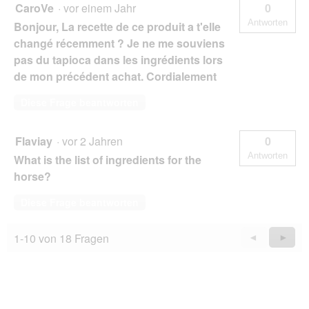
CaroVe
·
vor einem Jahr
0
Antworten
Bonjour, La recette de ce produit a t'elle
changé récemment ? Je ne me souviens
pas du tapioca dans les ingrédients lors
de mon précédent achat. Cordialement
Diese Frage beantworten
Flaviay
·
vor 2 Jahren
0
Antworten
What is the list of ingredients for the
horse?
Diese Frage beantworten
1-10 von 18 Fragen
Zurück
◄
Weiter
►
Questions
Quest