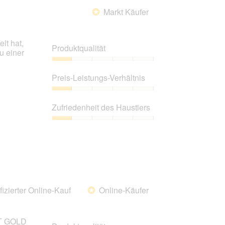
Markt Käufer
*
lt hat,
Produktqualität
u einer
Produktqualität,
1
Preis-Leistungs-Verhältnis
von
5
Preis-
Leistungs-
Zufriedenheit des Haustiers
Verhältnis,
1
Zufriedenheit
von
des
5
Haustiers,
1
von
5
fizierter Online-Kauf
Online-Käufer
*
CT GOLD