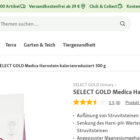
00 Artikel
Versandkostenfrei ab 29 €
Click & Collect
Kosten
Terra
Garten & Teich
Tiergesundheit
ELECT GOLD Medica Harnstein kalorienreduziert 300 g
SELECT GOLD Urinary
SELECT GOLD Medica Har
3.5
(8)
Produkt
Auflösung von Struvitsteinen
Senkung des Harn-pH-Wertes 
Struvitsteinen
Angepasster Magnesiumgehalt