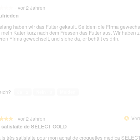
·
vor 2 Jahren
★★★
★★★
ufrieden
elang haben wir das Futter gekauft. Seitdem die Firma gewechse
t mein Kater kurz nach dem Fressen das Futter aus. Wir haben z
en.
ren Firma gewechselt, und siehe da, er behält es drin.
reich?
Ja ·
2
Nein ·
0
Melden
Veri
·
vor 2 Jahren
*
★★★
★★★
 satisfaite de SÉLECT GOLD
uis très satisfaite pour mon achat de croquettes medica SELE