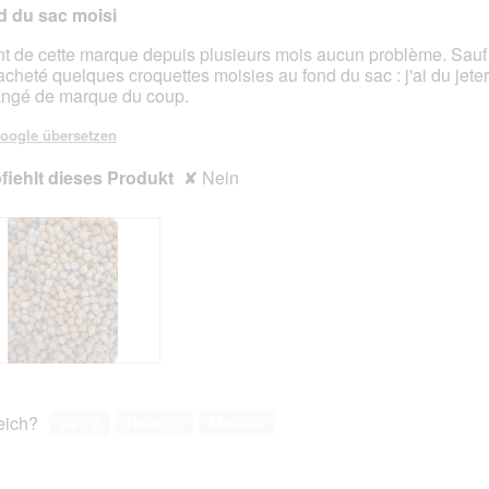
 du sac moisi
nt de cette marque depuis plusieurs mois aucun problème. Sauf 
acheté quelques croquettes moisies au fond du sac : j'ai du jeter 
en.
ngé de marque du coup.
oogle übersetzen
iehlt dieses Produkt
✘
Nein
reich?
Ja ·
2
Nein ·
0
Melden