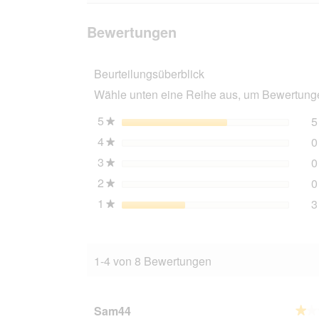
lesen
den
suchen
für
Bewertungen.
SELECT
Bewertungen
GOLD
Medica
Harnstein
Beurteilungsüberblick
kalorienreduziert
300
Wähle unten eine Reihe aus, um Bewertungen
g
5
Sterne
5
★
4
Sterne
0
★
3
Sterne
0
★
2
Sterne
0
★
1
Sterne
3
★
1-4 von 8 Bewertungen
Sam44
★★
★★