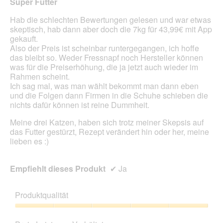
Super Futter
e
i
Sternen.
l
n
Hab die schlechten Bewertungen gelesen und war etwas
d
m
skeptisch, hab dann aber doch die 7kg für 43,99€ mit App
g
o
gekauft.
e
d
Also der Preis ist scheinbar runtergegangen, ich hoffe
ö
a
das bleibt so. Weder Fressnapf noch Hersteller können
f
l
was für die Preiserhöhung, die ja jetzt auch wieder im
f
e
Rahmen scheint.
n
s
Ich sag mal, was man wählt bekommt man dann eben
e
D
und die Folgen dann Firmen in die Schuhe schieben die
t
i
nichts dafür können ist reine Dummheit.
.
a
l
Meine drei Katzen, haben sich trotz meiner Skepsis auf
o
das Futter gestürzt, Rezept verändert hin oder her, meine
g
lieben es :)
f
e
l
Empfiehlt dieses Produkt
✔
Ja
d
g
e
Produktqualität
ö
Produktqualität,
f
5
f