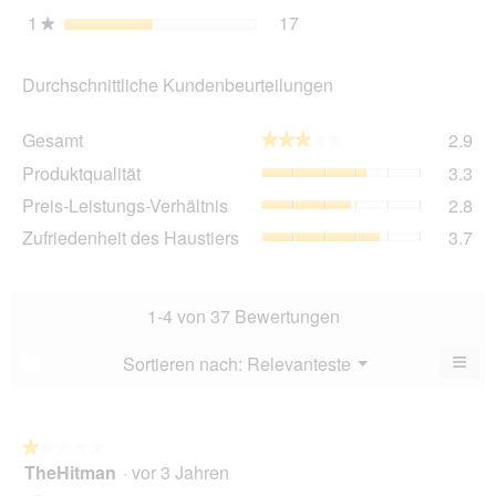
1
Sterne
17
17 Bewertungen mit 1 St
Auswählen, um nach Bewer
★
Durchschnittliche Kundenbeurteilungen
Ge
Gesamt
2.9
★★★★★
★★★★★
Dur
Pro
Produktqualität
3.3
Bew
Dur
2.9
Pre
Preis-Leistungs-Verhältnis
2.8
Bew
von
Lei
3.3
Zuf
Zufriedenheit des Haustiers
3.7
5.
Ver
von
des
Dur
5.
Hau
Bew
Dur
2.8
Bew
1-4 von 37 Bewertungen
von
3.7
5.
von
≡
Menü
Sortieren nach:
Relevanteste
?
▼
5.
Wen
Sie
auf
die
folg
★★★★★
★★★★★
Scha
TheHitman
·
vor 3 Jahren
1
klic
von
wird