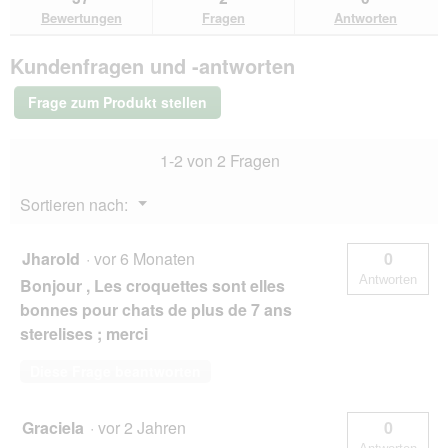
den
durchsuchen
du
für
Bewertungen
Fragen
Antworten
Bewertungen.
SELECT
GOLD
Kundenfragen und -antworten
Hair+Skin
Adult
Lachs
Frage zum Produkt stellen
und
Geflügel
300
1-2 von 2 Fragen
g
Menü
Sortieren nach:
▼
Jharold
·
vor 6 Monaten
0
Antworten
Bonjour , Les croquettes sont elles
bonnes pour chats de plus de 7 ans
sterelises ; merci
Diese Frage beantworten
Graciela
·
vor 2 Jahren
0