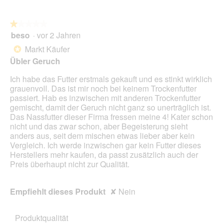
n
w
★★★★★
★★★★★
i
beso
·
vor 2 Jahren
r
1
d
von
Markt Käufer
*
e
5
Übler Geruch
i
Sternen.
n
Ich habe das Futter erstmals gekauft und es stinkt wirklich
m
grauenvoll. Das ist mir noch bei keinem Trockenfutter
o
passiert. Hab es inzwischen mit anderen Trockenfutter
d
gemischt, damit der Geruch nicht ganz so unerträglich ist.
a
Das Nassfutter dieser Firma fressen meine 4! Kater schon
l
nicht und das zwar schon, aber Begeisterung sieht
e
anders aus, seit dem mischen etwas lieber aber kein
s
Vergleich. Ich werde inzwischen gar kein Futter dieses
D
Herstellers mehr kaufen, da passt zusätzlich auch der
i
Preis überhaupt nicht zur Qualität.
a
l
o
Empfiehlt dieses Produkt
✘
Nein
g
f
e
Produktqualität