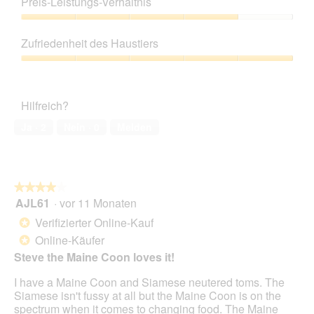
Preis-Leistungs-Verhältnis
von
n
5
e
Preis-
t
Leistungs-
Zufriedenheit des Haustiers
.
Verhältnis,
4
Zufriedenheit
von
des
5
Haustiers,
Hilfreich?
5
von
Ja ·
2
Nein ·
0
Melden
5
★★★★★
★★★★★
AJL61
·
vor 11 Monaten
4
von
Verifizierter Online-Kauf
*
5
Online-Käufer
*
Sternen.
Steve the Maine Coon loves it!
I have a Maine Coon and Siamese neutered toms. The
Siamese isn't fussy at all but the Maine Coon is on the
spectrum when it comes to changing food. The Maine