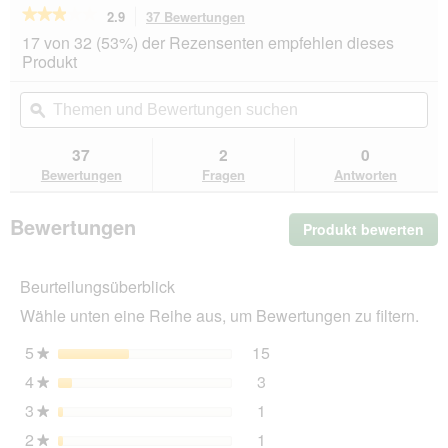
★★★★★
★★★★★
2.9
37 Bewertungen
Mit
dieser
2.9
17 von 32 (53%) der Rezensenten empfehlen dieses
von
Aktion
Produkt
5
navigierst
Sternen.
du
Themen
Th
Bewertungen
zu
und
ϙ
un
lesen
den
Bewertungen
Be
für
Bewertungen.
SELECT
suchen
su
37
2
0
GOLD
Bewertungen
Fragen
Antworten
Hair+Skin
Adult
Lachs
Bewertungen
Produkt bewerten
.
und
Geflügel
Mit
300
die
g
Beurteilungsüberblick
Akt
wir
Wähle unten eine Reihe aus, um Bewertungen zu filtern.
ein
mo
5
Sterne
15
15 Bewertungen mit 5 St
Auswählen, um nach Bewer
★
Dia
4
Sterne
3
geö
3 Bewertungen mit 4 Ster
Auswählen, um nach Bewer
★
3
Sterne
1
1 Bewertung mit 3 Sterne
Auswählen, um nach Bewer
★
2
Sterne
1
1 Bewertung mit 2 Sterne
Auswählen, um nach Bewer
★