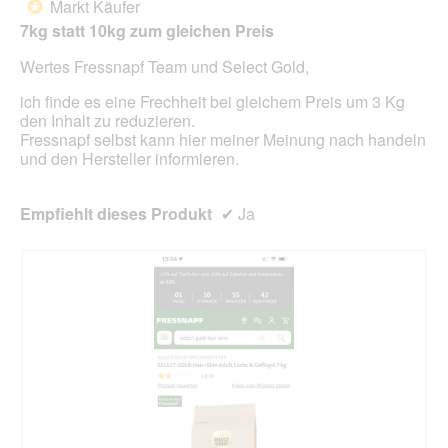
Markt Käufer
*
der
5
unte
7kg statt 10kg zum gleichen Preis
Sternen.
aufg
Inhal
Wertes Fressnapf Team und Select Gold,
aktua
ich finde es eine Frechheit bei gleichem Preis um 3 Kg
den Inhalt zu reduzieren.
Fressnapf selbst kann hier meiner Meinung nach handeln
und den Hersteller informieren.
Empfiehlt dieses Produkt
✔
Ja