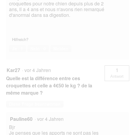
croquettes pour notre chien depuis plus de 2
ans, il a 4 ans et nous n'avons rien remarqué
d'anormal dans sa digestion.
Hilfreich?
Ja ·
1
Nein ·
0
Melden
Kar27
·
vor 4 Jahren
1
Antwort
Quelle est la différence entre ces
croquettes et celle a 4€50 le kg ? de la
même marque ?
Diese Frage beantworten
Pauline60
·
vor 4 Jahren
Bjr
Je penses que les apports ne sont pas les