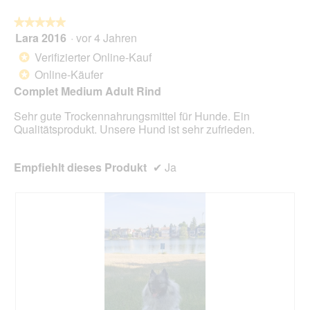
i
g
i
n
z
e
★★★★★
★★★★★
m
u
s
Lara 2016
·
vor 4 Jahren
5
o
F
e
von
Verifizierter Online-Kauf
*
d
o
r
5
a
Online-Käufer
t
A
*
Sternen.
l
o
k
Complet Medium Adult Rind
e
2
t
s
.
i
Sehr gute Trockennahrungsmittel für Hunde. Ein
D
o
Qualitätsprodukt. Unsere Hund ist sehr zufrieden.
i
n
a
w
l
Empfiehlt dieses Produkt
✔
Ja
i
o
r
g
d
f
e
e
i
l
n
d
m
g
o
e
d
ö
a
f
l
f