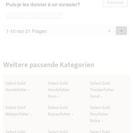
Antworten
Puis-je les donner à un eurasier?
Diese Frage beantworten
1-10 von 21 Fragen
Zurück
◄
Weiter
►
Questions
Quest
Weitere passende Kategorien
Select Gold
Select Gold
Select Gold
Hundefutter
Hundefutter
Trockenfutter
Nass
Hund
Select Gold
Select Gold
Select Gold
Welpenfutter
Katzenfutter
Nassfutter
Katze
Select Gold
Select Gold
Select Gold