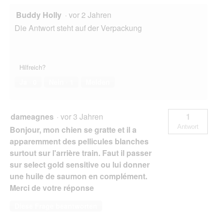
Buddy Holly
·
vor 2 Jahren
Die Antwort steht auf der Verpackung
Hilfreich?
Ja ·
0
Nein ·
1
Melden
dameagnes
·
vor 3 Jahren
1
Antwort
Bonjour, mon chien se gratte et il a
apparemment des pellicules blanches
surtout sur l'arrière train. Faut il passer
sur select gold sensitive ou lui donner
une huile de saumon en complément.
Merci de votre réponse
Diese Frage beantworten