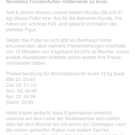
Normales Trockenfutter- mittlerweile zu teuer
e
i
Sternen.
l
n
Seit 6 Jahren fressen unsere beiden Hunde (28 und 37
d
m
kg) dieses Futter bzw. das für die kleineren Hunde. Sie
g
o
haben ein schönes Fell, sind gesund und haben die
e
d
perfekte Figur.
ö
a
f
l
Gegen das Futter an sich gibt es überhaupt nichts
f
e
einzuwenden, aber mehrere Preiserhöhungen innerhalb
n
s
von 12 Monaten von insgesamt 34,25% ist Wucher, zumal
e
D
andere Hundefutter-Anbieter schon wieder ihre Preise
t
i
normalisiert haben.
.
a
l
Preisentwicklung für Normalpreise für einen 12 kg Sack
o
Mär 23: 53,69
g
Dez 22: 51,19
f
Nov. 22: 48,99
e
Apr. 22: 44,99
l
Davor: 39,99
d
g
Hatte bisher gedacht, dass Eigenmarken preislich
e
maximal auf dem Level der Wettbewerber sein sollten,
ö
aber bei dem Wucher bin ich schon am Überlegen, nach
f
der letzten gekauften Ration mal andere Sachen
f