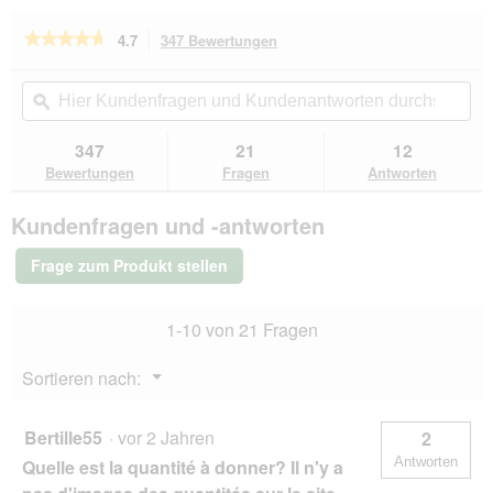
★★★★★
★★★★★
4.7
347 Bewertungen
Mit
dieser
4.7
von
Aktion
Hier
Hie
5
navigierst
Kundenfragen
ϙ
Kun
Sternen.
du
und
un
Bewertungen
zu
Kundenantworten
Kun
347
21
12
lesen
den
durchsuchen
du
für
Bewertungen
Fragen
Antworten
Bewertungen.
SELECT
GOLD
Kundenfragen und -antworten
Complete
Trockenfutter
Hund
Frage zum Produkt stellen
Medium
Adult
Rind
1-10 von 21 Fragen
1
kg
Menü
Sortieren nach:
▼
Bertille55
·
vor 2 Jahren
2
Antworten
Quelle est la quantité à donner? Il n'y a