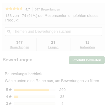
★★★★★
★★★★★
4.7
347 Bewertungen
Mit
dieser
4.7
158 von 174 (91%) der Rezensenten empfehlen dieses
von
Aktion
Produkt
5
navigierst
Sternen.
du
Themen
Th
Bewertungen
zu
und
ϙ
un
lesen
den
Bewertungen
Be
für
Bewertungen.
SELECT
suchen
su
347
21
12
GOLD
Bewertungen
Fragen
Antworten
Complete
Trockenfutter
Hund
Bewertungen
Produkt bewerten
.
Medium
Adult
Mit
Rind
die
1
Beurteilungsüberblick
Akt
kg
wir
Wähle unten eine Reihe aus, um Bewertungen zu filtern.
ein
mo
5
Sterne
290
290 Bewertungen mit 5 
Auswählen, um nach Bewe
★
Dia
4
Sterne
38
geö
38 Bewertungen mit 4 St
Auswählen, um nach Bewer
★
3
Sterne
5
5 Bewertungen mit 3 Ster
Auswählen, um nach Bewer
★