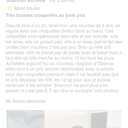
Shannon Bichette
·
vor 3 Jahren
klic
von
wird
Markt Käufer
*
der
5
unte
Très bonnes croquettes au juste prix
Sternen.
aufg
Inhal
Depuis plus d’un an, Shannon, une coucher de 6 ans, se
aktua
régale avec ces croquettes Select Gold au bœuf. Ces
croquettes sont optimisées pour elle et son activité : elle
les aime, elle ne grossit pas, elle a un beau poil et fait des
crottes bien moulées 2 fois par jour. Bien qu’elle soit
stérilisée, elle ne prend pas de poids avec le bœuf mais il
faut dire qu’elle marche au moins 15 km tous les jours.
Achetées aujourd’hui au nouveau magasin d’Obernai,
elles sont à un prix encore raisonnable avec la promo
pour des croquettes premium mais il ne faudrait pas que
le prix dépasse les 50€ les 12 kg pour que je puisse
continuer à les acheter. Shannon ne peut plus s’en
passer et c’est pas E.T. qui dira le contraire (voir photos).
Mit Google übersetzen