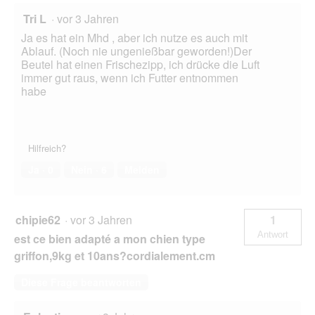
Tri L
·
vor 3 Jahren
Ja es hat ein Mhd , aber ich nutze es auch mit
Ablauf. (Noch nie ungenießbar geworden!)Der
Beutel hat einen Frischezipp, ich drücke die Luft
immer gut raus, wenn ich Futter entnommen
habe
Hilfreich?
Ja ·
0
Nein ·
6
Melden
chipie62
·
vor 3 Jahren
1
Antwort
est ce bien adapté a mon chien type
griffon,9kg et 10ans?cordialement.cm
Diese Frage beantworten