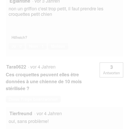
Eglantine
·
vor 3 Jahren
non un griffon c'est trop petit, il faut prendre les
croquettes petit chien
Hilfreich?
Ja ·
0
Nein ·
1
Melden
Tara0622
·
vor 4 Jahren
3
Antworten
Ces croquettes peuvent elles être
données à une chienne de 10 mois
stérilisée ?
Diese Frage beantworten
Tierfreund
·
vor 4 Jahren
oui, sans problème!