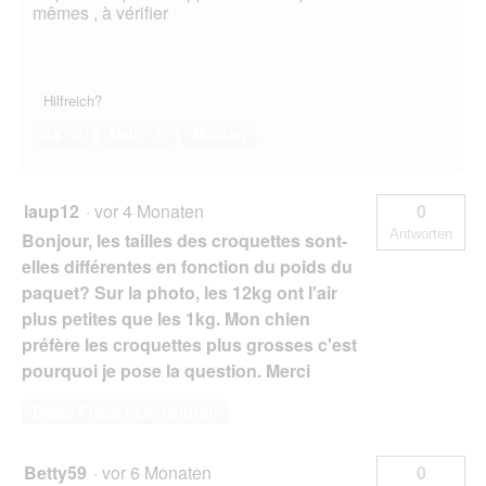
mêmes , à vérifier
Hilfreich?
Ja ·
0
Nein ·
0
Melden
laup12
·
vor 4 Monaten
0
Antworten
Bonjour, les tailles des croquettes sont-
elles différentes en fonction du poids du
paquet? Sur la photo, les 12kg ont l'air
plus petites que les 1kg. Mon chien
préfère les croquettes plus grosses c'est
pourquoi je pose la question. Merci
Diese Frage beantworten
Betty59
·
vor 6 Monaten
0