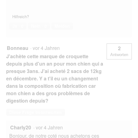
Hilfreich?
Ja ·
0
Nein ·
0
Melden
Bonneau
·
vor 4 Jahren
2
Antworten
J'achète cette marque de croquette
depuis plus d'un an pour mon chien qui a
presque 3ans. J'ai acheté 2 sacs de 12kg
en décembre. Y a t'il eu un changement
dans la composition où fabrication car
mon chien a des gros problèmes de
digestion depuis?
Diese Frage beantworten
Charly20
·
vor 4 Jahren
Bonjour, de notre coté nous achetons ces