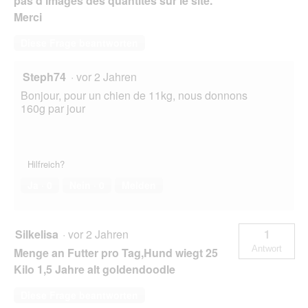
pas d'images des quantités sur le site.
Merci
Diese Frage beantworten
Steph74
·
vor 2 Jahren
Bonjour, pour un chien de 11kg, nous donnons
160g par jour
Hilfreich?
Ja ·
0
Nein ·
0
Melden
Silkelisa
·
vor 2 Jahren
1
Antwort
Menge an Futter pro Tag,Hund wiegt 25
Kilo 1,5 Jahre alt goldendoodle
Diese Frage beantworten