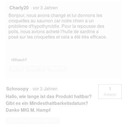
Charly20
·
vor 3 Jahren
Bonjour, nous avons changé et lui donnons les
croquettes au saumon car notre chien a un
problème d'hypothyroïdie. Pour la repousse des
poils, nous avions acheté l'huile de sardine a
posé sur les croquettes et cela a été très efficace.
Hilfreich?
Ja ·
0
Nein ·
0
Melden
Schnoopy
·
vor 3 Jahren
1
Antwort
Hallo, wie lange ist das Produkt haltbar?
Gibt es ein Mindesthaltbarkeitsdatum?
Danke MfG M. Hampf
Diese Frage beantworten