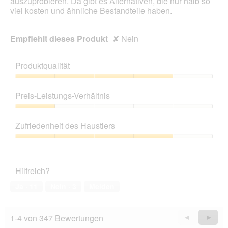
auszuprobieren. Da gibt es Alternativen, die nur halb so
n
viel kosten und ähnliche Bestandteile haben.
e
t
.
Empfiehlt dieses Produkt
✘
Nein
Produktqualität
Produktqualität,
4
Preis-Leistungs-Verhältnis
von
5
Preis-
Leistungs-
Zufriedenheit des Haustiers
Verhältnis,
1
Zufriedenheit
von
des
5
Haustiers,
Hilfreich?
4
von
Ja ·
11
Nein ·
3
Melden
5
1-4 von 347 Bewertungen
Zurück
◄
Weiter
►
Reviews
Revie