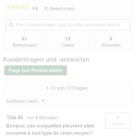
★★★★★
★★★★★
4.6
61 Bewertungen
Mit
dieser
4.6
von
Aktion
Hier
Hie
5
navigierst
Kundenfragen
ϙ
Kun
Sternen.
du
und
un
Bewertungen
zu
Kundenantworten
Kun
61
13
6
lesen
den
durchsuchen
du
für
Bewertungen
Fragen
Antworten
Bewertungen.
SELECT
GOLD
Kundenfragen und -antworten
Complete
Medium
Junior
Frage zum Produkt stellen
Huhn
12
kg
1-10 von 13 Fragen
Menü
Sortieren nach:
▼
Titia 85
·
vor 9 Monaten
1
Antwort
Bonjour, ces croquettes pleuvent elles
convenir à tout type de chien moyen?