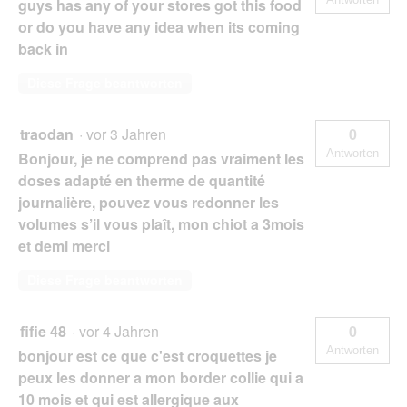
guys has any of your stores got this food
or do you have any idea when its coming
back in
Diese Frage beantworten
traodan
·
vor 3 Jahren
0
Antworten
Bonjour, je ne comprend pas vraiment les
doses adapté en therme de quantité
journalière, pouvez vous redonner les
volumes s’il vous plaît, mon chiot a 3mois
et demi merci
Diese Frage beantworten
fifie 48
·
vor 4 Jahren
0
Antworten
bonjour est ce que c'est croquettes je
peux les donner a mon border collie qui a
10 mois et qui est allergique aux