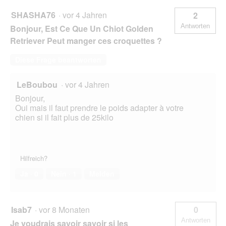
SHASHA76
·
vor 4 Jahren
2
Antworten
Bonjour, Est Ce Que Un Chiot Golden
Retriever Peut manger ces croquettes ?
Diese Frage beantworten
LeBoubou
·
vor 4 Jahren
Bonjour,
Oui mais il faut prendre le poids adapter à votre
chien si il fait plus de 25kilo
Hilfreich?
Ja ·
0
Nein ·
1
Melden
Isab7
·
vor 8 Monaten
0
Antworten
Je voudrais savoir savoir si les