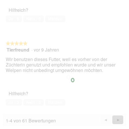
f
l
f
e
Hilfreich?
n
s
e
Ja ·
6
Nein ·
0
Melden
D
t
i
.
a
l
o
★★★★★
★★★★★
g
Tierfreund
·
vor 9 Jahren
5
f
von
e
Wir benutzen dieses Futter, weil es vorher von der
5
l
Züchterin genutzt und empfohlen wurde und wir unser
Sternen.
d
Welpen nicht unbedingt umgewöhnen möchten.
g
e
ö
f
Hilfreich?
f
n
Ja ·
3
Nein ·
0
Melden
e
t
.
1-4 von 61 Bewertungen
Zurück
◄
Weiter
►
Reviews
Revie