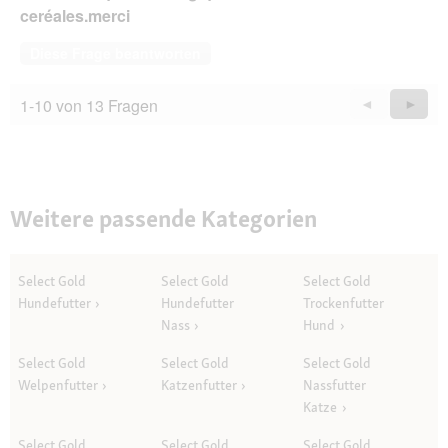
ceréales.merci
Diese Frage beantworten
1-10 von 13 Fragen
Zurück
◄
Weiter
►
Questions
Quest
Weitere passende Kategorien
Select Gold
Select Gold
Select Gold
Hundefutter
Hundefutter
Trockenfutter
Nass
Hund
Select Gold
Select Gold
Select Gold
Welpenfutter
Katzenfutter
Nassfutter
Katze
Select Gold
Select Gold
Select Gold