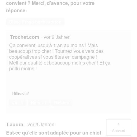
convient ? Merci, d'avance, pour votre
réponse.
Diese Frage beantworten
Trochet.com
·
vor 2 Jahren
Ça convient jusqu'à 1 an au moins ! Mais
beaucoup trop cher ! Tournez vous vers des
coopératives si vous êtes en campagne !
Meilleur qualité et beaucoup moins cher ! Et ça
pollu moins !
Hilfreich?
Ja ·
1
Nein ·
1
Melden
Lauura
·
vor 3 Jahren
1
Antwort
Est-ce qu’elle sont adaptée pour un chiot