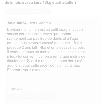
de 5mois qui va faire 13kg étant adulte ?
Diese Frage beantworten
Valou0034
·
vor 3 Jahren
Bonjour mon chien est un petit beagle, aucun
soucis pour ses croquettes qu'il gobait
rapidement car pas trop de dents et à l'âge
adulte nous avons continué au poulet. Là il a
presque 2 ans fait 14kg et on a essayé au bœuf.
Il croque depuis un moment mais elles doivent
mieux lui convenir car on a remarqué moins de
flatulences 😊 et il a un poil toujours doux même
adulte et pour cette race ! donc on continue.
Espérant vous avoir aidé
Hilfreich?
Ja ·
2
Nein ·
0
Melden