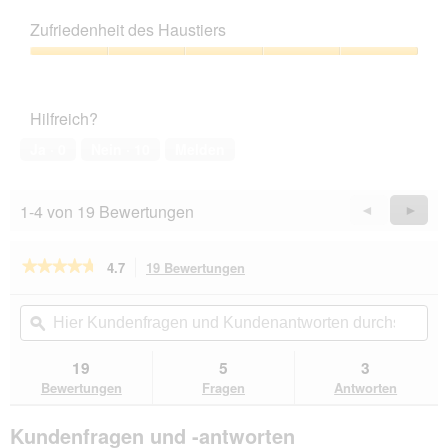
5
Preis-
Leistungs-
Zufriedenheit des Haustiers
Verhältnis,
5
Zufriedenheit
von
des
5
Haustiers,
Hilfreich?
5
von
Ja ·
0
Nein ·
10
Melden
5
1-4 von 19 Bewertungen
Zurück
◄
Weiter
►
Reviews
Revie
★★★★★
★★★★★
4.7
19 Bewertungen
Mit
dieser
4.7
von
Aktion
Hier
Hie
5
navigierst
Kundenfragen
ϙ
Kun
Sternen.
du
und
un
Bewertungen
zu
Kundenantworten
Kun
19
5
3
lesen
den
durchsuchen
du
für
Bewertungen
Fragen
Antworten
Bewertungen.
ROYAL
CANIN
Kundenfragen und -antworten
Veterinary
Urinary