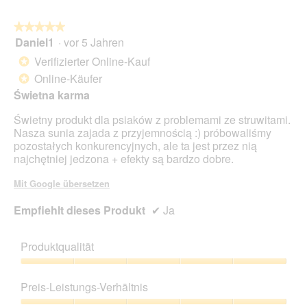
★★★★★
★★★★★
Daniel1
·
vor 5 Jahren
5
von
Verifizierter Online-Kauf
*
5
Online-Käufer
*
Sternen.
Świetna karma
Świetny produkt dla psiaków z problemami ze struwitami.
Nasza sunia zajada z przyjemnością :) próbowaliśmy
pozostałych konkurencyjnych, ale ta jest przez nią
najchętniej jedzona + efekty są bardzo dobre.
Mit Google übersetzen
Empfiehlt dieses Produkt
✔
Ja
Produktqualität
Produktqualität,
5
Preis-Leistungs-Verhältnis
von