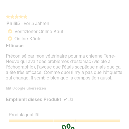
o
n
w
★★★★★
★★★★★
i
Phil95
·
vor 5 Jahren
r
5
d
von
Verifizierter Online-Kauf
*
e
5
Online-Käufer
*
i
Sternen.
n
Efficace
m
Préconisé par mon vétérinaire pour ma chienne Terre-
o
Neuve qui avait des problèmes d'estomac (visible à
d
l'échographie), j'avoue que j'étais sceptique mais que ça
a
a été très efficace. Comme quoi il n'y a pas que l'étiquette
l
qui change, il semble bien que la composition aussi...
e
s
Mit Google übersetzen
D
i
Empfiehlt dieses Produkt
✔
Ja
a
l
o
Produktqualität
g
f
Produktqualität,
e