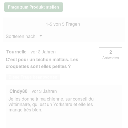
S/O
Frage zum Produkt stellen
Moderate
Calorie
12
1-5 von 5 Fragen
kg
Menü
Sortieren nach:
▼
Tournelle
·
vor 3 Jahren
2
Antworten
C'est pour un bichon maltais. Les
croquettes sont elles petites ?
Diese Frage beantworten
Cindy80
·
vor 3 Jahren
Je les donne à ma chienne, sur conseil du
vétérinaire, qui est un Yorkshire et elle les
mange très bien.