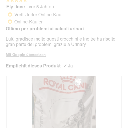
Scha
Ely_Inve
·
vor 5 Jahren
5
klic
von
wird
Verifizierter Online-Kauf
*
der
5
unte
Online-Käufer
*
Sternen.
aufg
Ottimo per problemi ai calcoli urinari
Inhal
aktua
Lulù gradisce molto questi crocchini e inoltre ha risolto
gran parte dei problemi grazie a Urinary
Mit Google übersetzen
Empfiehlt dieses Produkt
✔
Ja