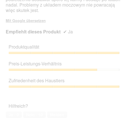
nadal. Problemy z układem moczowym nie powracają
więc skutek jest.
Mit Google übersetzen
Empfiehlt dieses Produkt
✔
Ja
Produktqualität
Produktqualität,
5
Preis-Leistungs-Verhältnis
von
5
Preis-
Leistungs-
Zufriedenheit des Haustiers
Verhältnis,
4
Zufriedenheit
von
des
5
Haustiers,
Hilfreich?
5
von
Ja ·
0
Nein ·
10
Melden
5