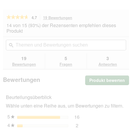
★★★★★
★★★★★
4.7
19 Bewertungen
Mit
dieser
4.7
14 von 15 (93%) der Rezensenten empfehlen dieses
von
Aktion
Produkt
5
navigierst
Sternen.
du
Themen
Th
Bewertungen
zu
und
ϙ
un
lesen
den
Bewertungen
Be
für
Bewertungen.
ROYAL
suchen
su
19
5
3
CANIN
Bewertungen
Fragen
Antworten
Veterinary
Urinary
S/O
Bewertungen
Produkt bewerten
.
Moderate
Calorie
Mit
12
die
kg
Beurteilungsüberblick
Akt
wir
Wähle unten eine Reihe aus, um Bewertungen zu filtern.
ein
mo
5
Sterne
16
16 Bewertungen mit 5 St
Auswählen, um nach Bewer
★
Dia
4
Sterne
2
geö
2 Bewertungen mit 4 Ster
Auswählen, um nach Bewer
★