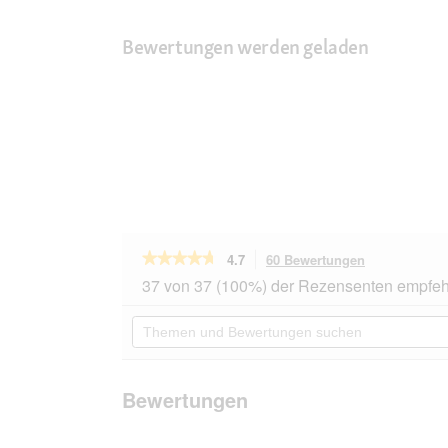
Bewertungen werden geladen
★★★★★
★★★★★
4.7
60 Bewertungen
Mit
dieser
4.7
37 von 37 (100%) der Rezensenten empfeh
von
Aktion
5
navigierst
Themen
Sternen.
du
und
Bewertungen
zu
Bewertungen
lesen
den
suchen
für
Bewertungen
ROYAL
Bewertungen
CANIN
Veterinary
Renal