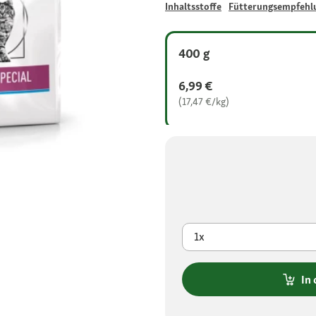
Inhaltsstoffe
Fütterungsempfehl
400 g
6,99 €
(17,47 €/kg)
1x
In