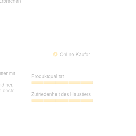
 Erbrechen
Online-Käufer
*
tter mit
Produktqualität
nd her,
Produktqualität,
e beste
5
Zufriedenheit des Haustiers
von
5
Zufriedenheit
des
Haustiers,
5
von
5