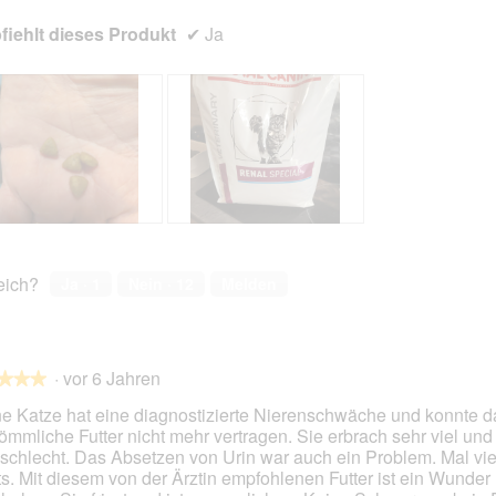
iehlt dieses Produkt
✔
Ja
B
F
e
o
w
t
reich?
Ja ·
1
Nein ·
12
Melden
e
o
r
M
t
i
u
t
·
vor 6 Jahren
n
d
★★★
★★★
g
i
e Katze hat eine diagnostizierte Nierenschwäche und konnte d
z
e
ömmliche Futter nicht mehr vertragen. Sie erbrach sehr viel und 
u
s
 schlecht. Das Absetzen von Urin war auch ein Problem. Mal vie
F
e
en.
ts. Mit diesem von der Ärztin empfohlenen Futter ist ein Wunder
o
r