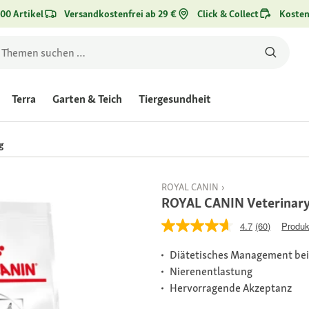
00 Artikel
Versandkostenfrei ab 29 €
Click & Collect
Kosten
Terra
Garten & Teich
Tiergesundheit
g
ROYAL CANIN
ROYAL CANIN Veterinary 
4.7
(60)
Produk
Diätetisches Management bei
Nierenentlastung
Hervorragende Akzeptanz