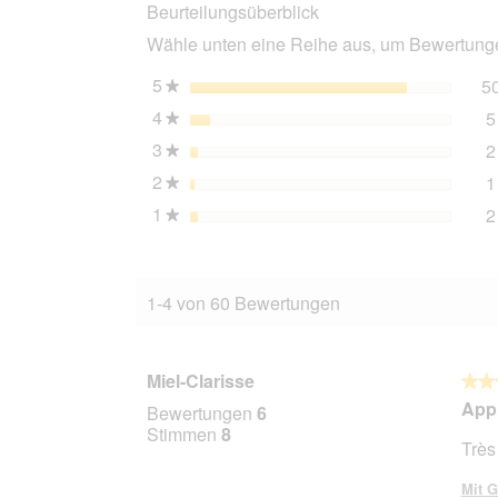
Beurteilungsüberblick
Special
400
Wähle unten eine Reihe aus, um Bewertungen
g
5
Sterne
5
★
4
Sterne
5
★
3
Sterne
2
★
2
Sterne
1
★
1
Sterne
2
★
1-4 von 60 Bewertungen
Miel-Clarisse
★★
★★
5
Appr
Bewertungen
6
von
Stimmen
8
Très
5
Stern
Mit G