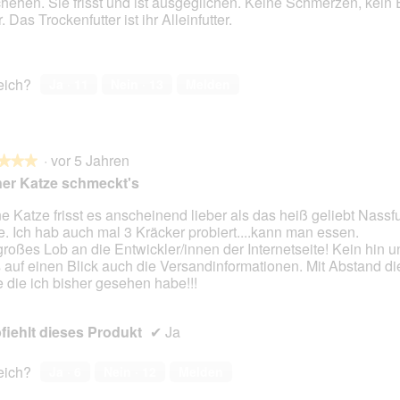
hehen. Sie frisst und ist ausgeglichen. Keine Schmerzen, kein
t
A
 Das Trockenfutter ist ihr Alleinfutter.
o
k
2
t
.
i
o
reich?
Ja ·
11
Nein ·
13
Melden
n
w
i
r
·
vor 5 Jahren
d
★★★
★★★
e
er Katze schmeckt's
i
n
e Katze frisst es anscheinend lieber als das heiß geliebt Nassfu
m
. Ich hab auch mal 3 Kräcker probiert....kann man essen.
en.
o
großes Lob an die Entwickler/innen der Internetseite! Kein hin u
d
s auf einen Blick auch die Versandinformationen. Mit Abstand di
a
e die ich bisher gesehen habe!!!
l
e
iehlt dieses Produkt
s
✔
Ja
D
i
reich?
Ja ·
6
Nein ·
12
Melden
a
l