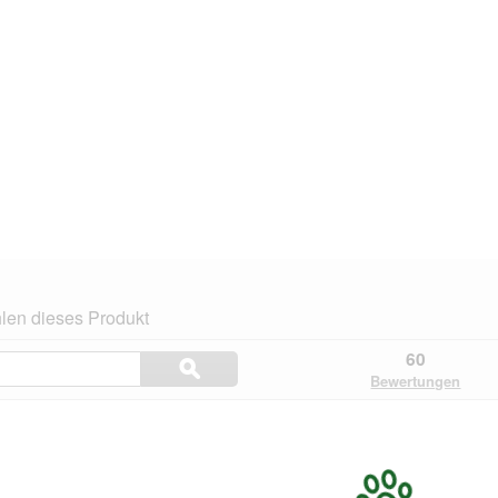
len dieses Produkt
Themen
60
ϙ
und
Suchen
Bewertungen
Bewertungen
suchen
.