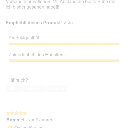
Versandinformationen. Mit Abstand die beste Seite die
.
ich bisher gesehen habe!!!
Empfiehlt dieses Produkt
✔
Ja
Produktqualität
Produktqualität,
5
Zufriedenheit des Haustiers
von
5
Zufriedenheit
des
Haustiers,
Hilfreich?
5
von
Ja ·
6
Nein ·
12
Melden
5
★★★★★
★★★★★
Bommel
·
vor 6 Jahren
5
von
Online-Käufer
*