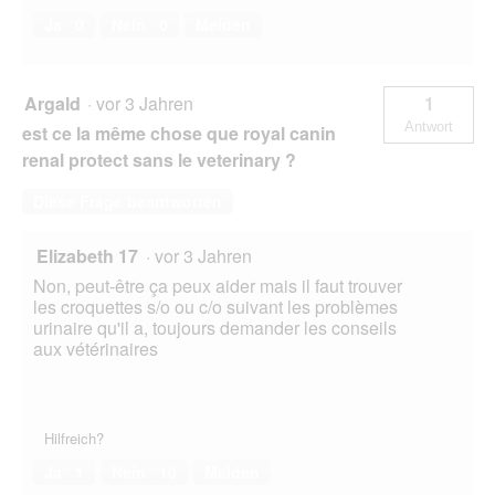
Ja ·
0
Nein ·
0
Melden
Argald
·
vor 3 Jahren
1
Antwort
est ce la même chose que royal canin
renal protect sans le veterinary ?
Diese Frage beantworten
Elizabeth 17
·
vor 3 Jahren
Non, peut-être ça peux aider mais il faut trouver
les croquettes s/o ou c/o suivant les problèmes
urinaire qu'il a, toujours demander les conseils
aux vétérinaires
Hilfreich?
Ja ·
1
Nein ·
10
Melden