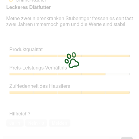
5
Leckeres Diätfutter
Sternen.
Meine zwei nierenkranken Stubentiger fressen es seit fast
zwei Jahren immernoch gern und die Werte sind stabil.
Produktqualität
Produktqualität,
5
Preis-Leistungs-Verhältnis
von
5
Preis-
Leistungs-
Zufriedenheit des Haustiers
Verhältnis,
4
Zufriedenheit
von
des
5
Haustiers,
Hilfreich?
5
von
Ja ·
1
Nein ·
0
Melden
5