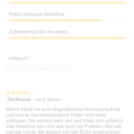
i
r
M
Produktqualität,
r
t
i
5
d
Preis-Leistungs-Verhältnis
u
t
von
e
n
d
5
Preis-
i
g
i
Leistungs-
n
z
e
Zufriedenheit des Haustiers
Verhältnis,
m
u
s
4
o
Zufriedenheit
F
e
von
d
des
o
r
5
a
Haustiers,
t
A
Hilfreich?
l
5
o
k
e
von
2
t
Ja ·
1
Nein ·
12
Melden
s
5
.
i
D
o
i
n
a
w
l
★★★★★
★★★★★
i
o
Tierfreund
·
vor 6 Jahren
r
5
g
d
von
Meine Katze hat eine diagnostizierte Nierenschwäche
f
e
5
und konnte das herkömmliche Futter nicht mehr
e
i
Sternen.
vertragen. Sie erbrach sehr viel und fühlte sich schlecht.
l
n
Das Absetzen von Urin war auch ein Problem. Mal viel,
d
m
mal gar nichts. Mit diesem von der Ärztin empfohlenen
g
o