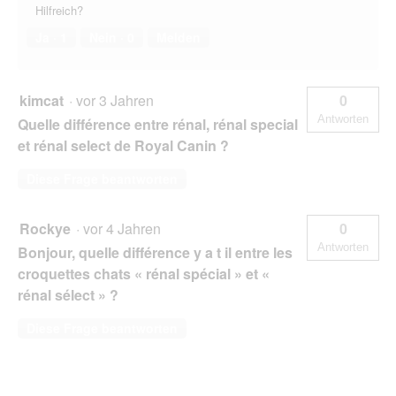
Hilfreich?
Ja ·
1
Nein ·
0
Melden
kimcat
·
vor 3 Jahren
0
Antworten
Quelle différence entre rénal, rénal special
et rénal select de Royal Canin ?
Diese Frage beantworten
Rockye
·
vor 4 Jahren
0
Antworten
Bonjour, quelle différence y a t il entre les
croquettes chats « rénal spécial » et «
rénal sélect » ?
Diese Frage beantworten