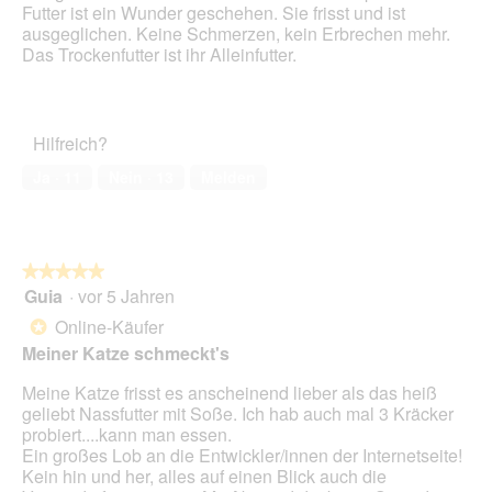
Futter ist ein Wunder geschehen. Sie frisst und ist
e
d
ausgeglichen. Keine Schmerzen, kein Erbrechen mehr.
ö
a
Das Trockenfutter ist ihr Alleinfutter.
f
l
f
e
n
s
e
D
t
Hilfreich?
i
.
a
Ja ·
11
Nein ·
13
Melden
l
o
g
f
e
★★★★★
★★★★★
l
Guia
·
vor 5 Jahren
5
d
von
Online-Käufer
*
g
5
Meiner Katze schmeckt's
e
Sternen.
ö
Meine Katze frisst es anscheinend lieber als das heiß
f
geliebt Nassfutter mit Soße. Ich hab auch mal 3 Kräcker
f
probiert....kann man essen.
n
Ein großes Lob an die Entwickler/innen der Internetseite!
e
Kein hin und her, alles auf einen Blick auch die
t