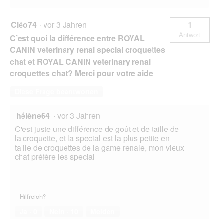
Cléo74
·
vor 3 Jahren
1
Antwort
C’est quoi la différence entre ROYAL
CANIN veterinary renal special croquettes
chat et ROYAL CANIN veterinary renal
croquettes chat? Merci pour votre aide
Diese Frage beantworten
hélène64
·
vor 3 Jahren
C'est juste une différence de goût et de taille de
la croquette, et la special est la plus petite en
taille de croquettes de la game renale, mon vieux
chat préfère les special
Hilfreich?
Ja ·
0
Nein ·
10
Melden