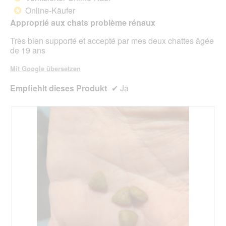
5
unte
Online-Käufer
*
Sternen.
aufg
Approprié aux chats problème rénaux
Inhal
aktua
Très bien supporté et accepté par mes deux chattes âgée
de 19 ans
Mit Google übersetzen
Empfiehlt dieses Produkt
✔
Ja