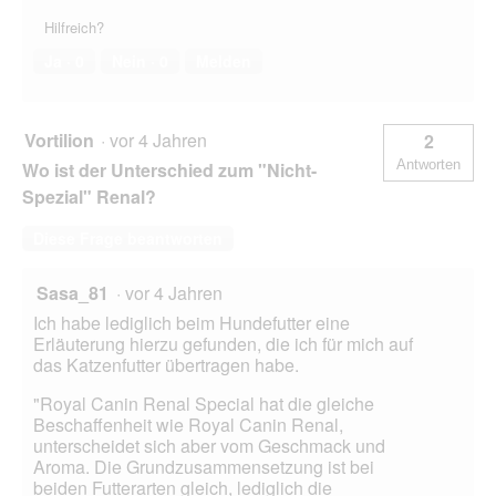
Hilfreich?
Ja ·
0
Nein ·
0
Melden
Vortilion
·
vor 4 Jahren
2
Antworten
Wo ist der Unterschied zum "Nicht-
Spezial" Renal?
Diese Frage beantworten
Sasa_81
·
vor 4 Jahren
Ich habe lediglich beim Hundefutter eine
Erläuterung hierzu gefunden, die ich für mich auf
das Katzenfutter übertragen habe.
"Royal Canin Renal Special hat die gleiche
Beschaffenheit wie Royal Canin Renal,
unterscheidet sich aber vom Geschmack und
Aroma. Die Grundzusammensetzung ist bei
beiden Futterarten gleich, lediglich die