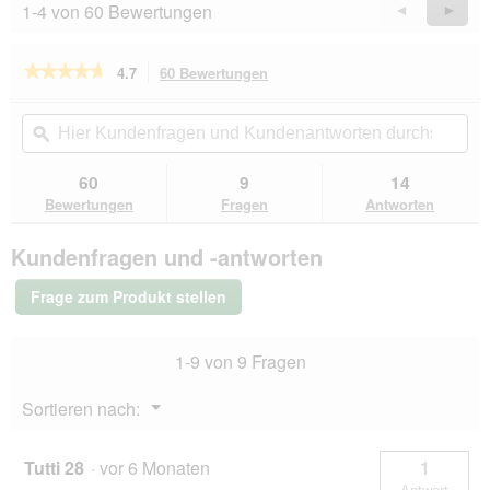
1-4 von 60 Bewertungen
Zurück
◄
Weiter
►
Reviews
Revie
★★★★★
★★★★★
4.7
60 Bewertungen
Mit
dieser
4.7
von
Aktion
Hier
Hie
5
navigierst
Kundenfragen
ϙ
Kun
Sternen.
du
und
un
Bewertungen
zu
Kundenantworten
Kun
60
9
14
lesen
den
durchsuchen
du
für
Bewertungen
Fragen
Antworten
Bewertungen.
ROYAL
CANIN
Kundenfragen und -antworten
Veterinary
Renal
Special
Frage zum Produkt stellen
2x4
kg
1-9 von 9 Fragen
Menü
Sortieren nach:
▼
Tutti 28
·
vor 6 Monaten
1