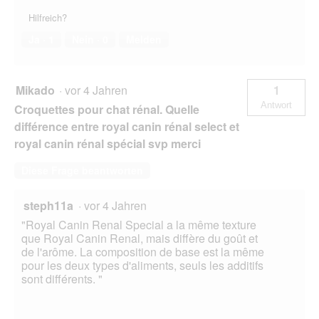
Hilfreich?
Ja ·
1
Nein ·
0
Melden
Mikado
·
vor 4 Jahren
1
Antwort
Croquettes pour chat rénal. Quelle
différence entre royal canin rénal select et
royal canin rénal spécial svp merci
Diese Frage beantworten
steph11a
·
vor 4 Jahren
"Royal Canin Renal Special a la même texture
que Royal Canin Renal, mais diffère du goût et
de l'arôme. La composition de base est la même
pour les deux types d'aliments, seuls les additifs
sont différents. "