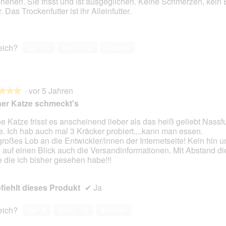
hehen. Sie frisst und ist ausgeglichen. Keine Schmerzen, kein
t
A
 Das Trockenfutter ist ihr Alleinfutter.
o
k
2
t
.
i
o
reich?
Ja ·
11
Nein ·
13
Melden
n
w
i
r
·
vor 5 Jahren
d
★★★
★★★
e
er Katze schmeckt's
i
n
e Katze frisst es anscheinend lieber als das heiß geliebt Nassfu
m
. Ich hab auch mal 3 Kräcker probiert....kann man essen.
en.
o
großes Lob an die Entwickler/innen der Internetseite! Kein hin u
d
s auf einen Blick auch die Versandinformationen. Mit Abstand di
a
e die ich bisher gesehen habe!!!
l
e
iehlt dieses Produkt
s
✔
Ja
D
i
reich?
Ja ·
6
Nein ·
12
Melden
a
l