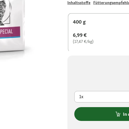
Inhaltsstoffe
Fütterungsempfehl
400 g
6,99 €
(17,47 €/kg)
1x
In