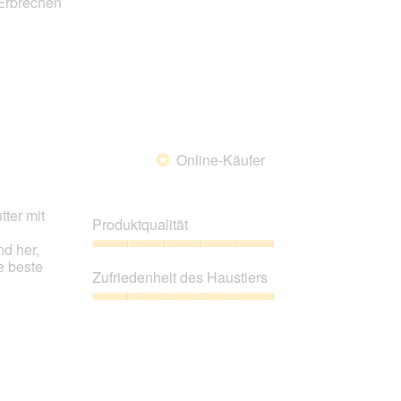
 Erbrechen
Online-Käufer
*
tter mit
Produktqualität
nd her,
Produktqualität,
e beste
5
Zufriedenheit des Haustiers
von
5
Zufriedenheit
des
Haustiers,
5
von
5