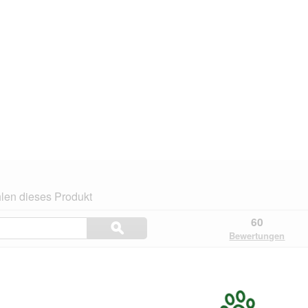
len dieses Produkt
Themen
60
ϙ
und
Suchen
Bewertungen
Bewertungen
suchen
.