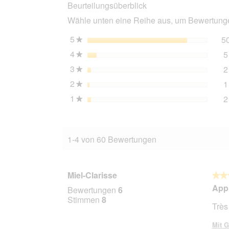
Beurteilungsüberblick
Special
2
Wähle unten eine Reihe aus, um Bewertungen
kg
5
Sterne
5
★
4
Sterne
5
★
3
Sterne
2
★
2
Sterne
1
★
1
Sterne
2
★
1-4 von 60 Bewertungen
Miel-Clarisse
★★
★★
5
Appr
Bewertungen
6
von
Stimmen
8
Très
5
Stern
Mit G