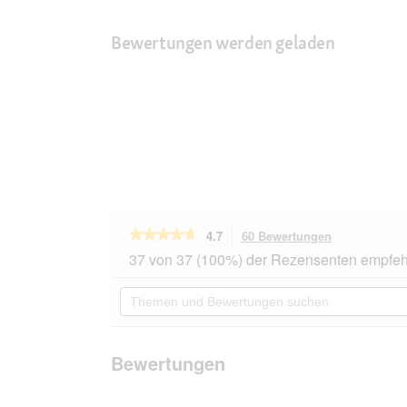
Bewertungen werden geladen
★★★★★
★★★★★
4.7
60 Bewertungen
Mit
dieser
4.7
37 von 37 (100%) der Rezensenten empfeh
von
Aktion
5
navigierst
Themen
Sternen.
du
und
Bewertungen
zu
Bewertungen
lesen
den
suchen
für
Bewertungen
ROYAL
Bewertungen
CANIN
Veterinary
Renal