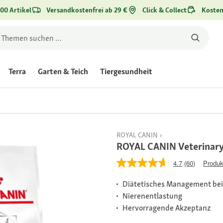
00 Artikel
Versandkostenfrei ab 29 €
Click & Collect
Kosten
Terra
Garten & Teich
Tiergesundheit
ROYAL CANIN
ROYAL CANIN Veterinary 
4.7
(60)
Produk
Diätetisches Management bei
Nierenentlastung
Hervorragende Akzeptanz