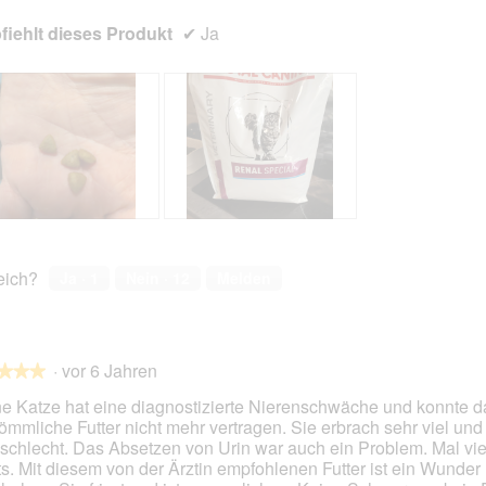
iehlt dieses Produkt
✔
Ja
B
F
e
o
w
t
reich?
Ja ·
1
Nein ·
12
Melden
e
o
r
M
t
i
u
t
·
vor 6 Jahren
n
d
★★★
★★★
g
i
e Katze hat eine diagnostizierte Nierenschwäche und konnte d
z
e
ömmliche Futter nicht mehr vertragen. Sie erbrach sehr viel und 
u
s
 schlecht. Das Absetzen von Urin war auch ein Problem. Mal vie
F
e
en.
ts. Mit diesem von der Ärztin empfohlenen Futter ist ein Wunder
o
r