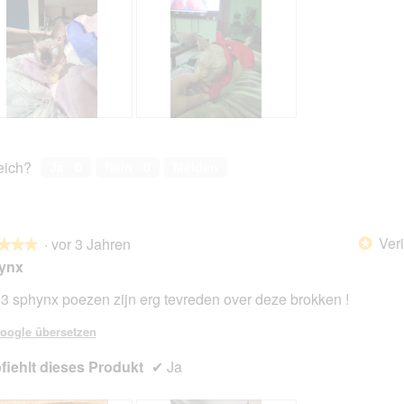
N
F
E
o
F
t
reich?
Ja ·
0
Nein ·
0
Melden
E
o
R
M
T
i
I
t
Veri
·
vor 3 Jahren
T
d
*
★★★
★★★
I
i
ynx
e
s
 3 sphynx poezen zijn erg tevreden over deze brokken !
e
en.
r
oogle übersetzen
A
iehlt dieses Produkt
k
✔
Ja
t
i