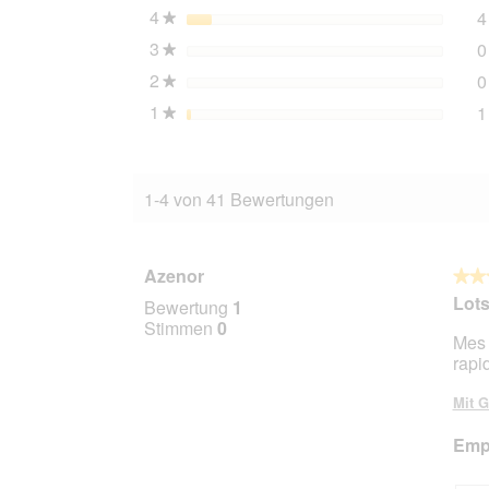
4
Sterne
4
★
3
Sterne
0
★
2
Sterne
0
★
1
Sterne
1
★
1-4 von 41 Bewertungen
Azenor
★★
★★
5
Lots
Bewertung
1
von
Stimmen
0
Mes 
5
rapi
Stern
Mit G
Empf