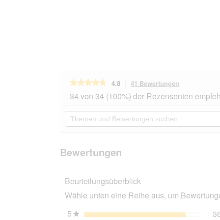
★★★★★
★★★★★
4.8
41 Bewertungen
Mit
dieser
4.8
34 von 34 (100%) der Rezensenten empfeh
von
Aktion
5
navigierst
Themen
Sternen.
du
und
Bewertungen
zu
Bewertungen
lesen
den
suchen
für
Bewertungen
ROYAL
Bewertungen
CANIN
Sphynx
Adult
Beurteilungsüberblick
10
kg
Wähle unten eine Reihe aus, um Bewertungen
5
Sterne
3
★