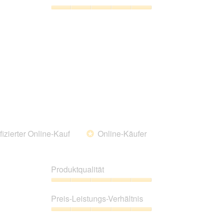
Verhältnis,
5
Zufriedenheit
von
des
5
Haustiers,
5
von
5
fizierter Online-Kauf
Online-Käufer
*
Produktqualität
Produktqualität,
5
Preis-Leistungs-Verhältnis
von
5
Preis-