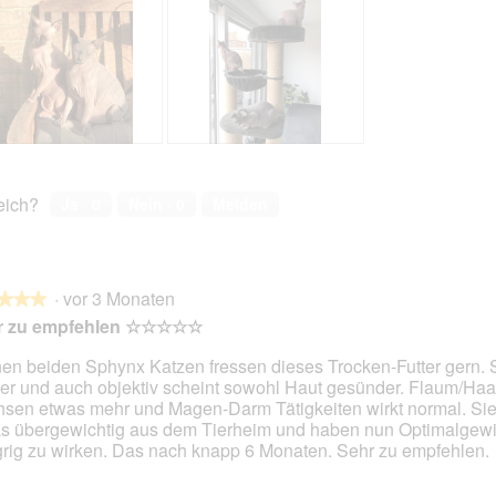
o
n
w
i
r
d
e
B
F
i
e
o
n
w
t
reich?
Ja ·
0
Nein ·
0
Melden
m
e
o
o
r
M
d
t
i
a
u
t
l
·
vor 3 Monaten
n
d
★★★
★★★
e
g
i
r zu empfehlen ☆☆☆☆☆
s
z
e
D
u
s
en beiden Sphynx Katzen fressen dieses Trocken-Futter gern. 
i
F
e
ver und auch objektiv scheint sowohl Haut gesünder. Flaum/Haa
en.
a
o
r
sen etwas mehr und Magen-Darm Tätigkeiten wirkt normal. Si
l
t
A
s übergewichtig aus dem Tierheim und haben nun Optimalgewi
o
o
k
rig zu wirken. Das nach knapp 6 Monaten. Sehr zu empfehlen.
g
2
t
f
.
i