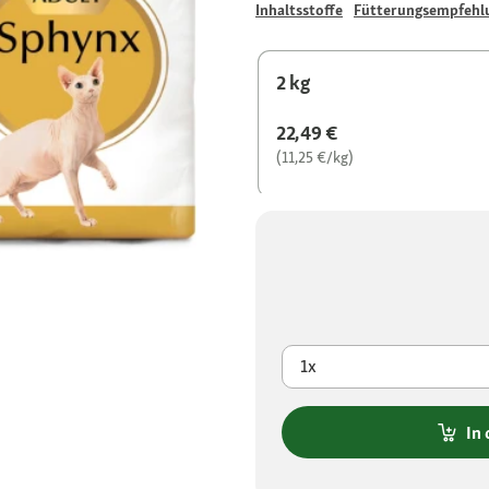
Inhaltsstoffe
Fütterungsempfehl
2 kg
22,49 €
(11,25 €/kg)
1x
In