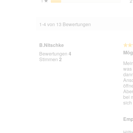
1
Sterne
2
★
1-4 von 13 Bewertungen
B.Nitschke
★★
★★
3
Möge
Bewertungen
4
von
Stimmen
2
Mein
5
was 
Stern
dann
Anso
öffne
Aber
bei 
sich
Empf
Hilf