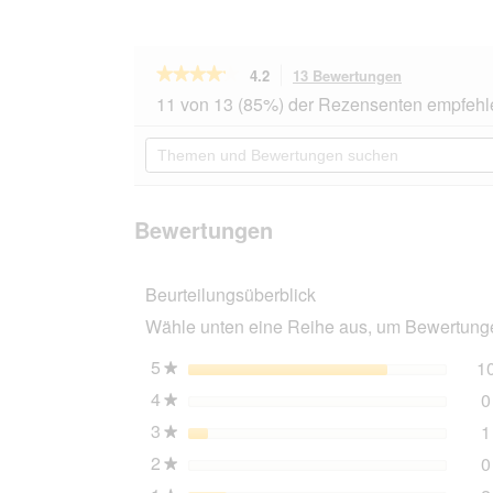
★★★★★
★★★★★
4.2
13 Bewertungen
Mit
dieser
4.2
11 von 13 (85%) der Rezensenten empfehl
von
Aktion
5
navigierst
Themen
Sternen.
du
und
Bewertungen
zu
Bewertungen
lesen
den
suchen
für
Bewertungen
ROYAL
Bewertungen
CANIN
SENSORY
Taste
Beurteilungsüberblick
in
Gelee
Wähle unten eine Reihe aus, um Bewertungen
für
wählerische
Katzen
5
Sterne
1
★
12x85
4
Sterne
0
g
★
3
Sterne
1
★
2
Sterne
0
★