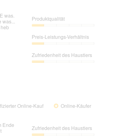
EE was.
Produktqualität
e was...
 heb
Produktqualität,
1
Preis-Leistungs-Verhältnis
von
5
Preis-
Leistungs-
Zufriedenheit des Haustiers
Verhältnis,
1
Zufriedenheit
von
des
5
Haustiers,
1
von
5
fizierter Online-Kauf
Online-Käufer
*
am Ende
Zufriedenheit des Haustiers
t