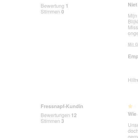
1
Niet
Bewertung
1
von
Stimmen
0
Mijn
5
Blijk
Stern
Miss
onge
Mit G
Empf
Hilf
Fressnapf-Kundin
★★
★★
1
Wie 
Bewertungen
12
von
Stimmen
3
Unse
5
doch
Stern
gemo