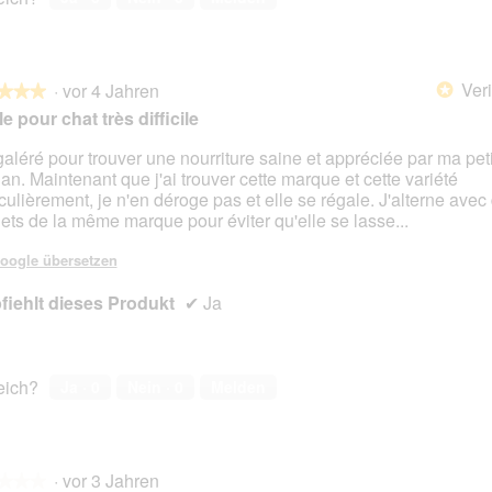
Veri
·
vor 4 Jahren
*
★★★
★★★
le pour chat très difficile
 galéré pour trouver une nourriture saine et appréciée par ma peti
 an. Maintenant que j'ai trouver cette marque et cette variété
en.
iculièrement, je n'en déroge pas et elle se régale. J'alterne avec
ets de la même marque pour éviter qu'elle se lasse...
oogle übersetzen
iehlt dieses Produkt
✔
Ja
reich?
Ja ·
0
Nein ·
0
Melden
·
vor 3 Jahren
★★★
★★★