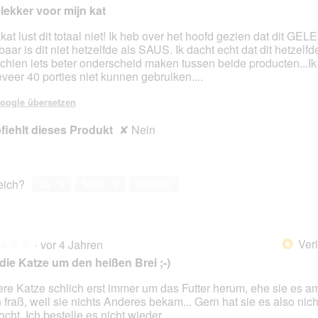
 lekker voor mijn kat
 kat lust dit totaal niet! Ik heb over het hoofd gezien dat dit GEL
baar is dit niet hetzelfde als SAUS. Ik dacht echt dat dit hetzelfd
en.
chien iets beter onderscheid maken tussen beide producten...Ik
veer 40 porties niet kunnen gebruiken....
oogle übersetzen
iehlt dieses Produkt
✘
Nein
reich?
Ja ·
0
Nein ·
0
Melden
Veri
·
vor 4 Jahren
*
★★★
★★★
die Katze um den heißen Brei ;-)
re Katze schlich erst immer um das Futter herum, ehe sie es 
 fraß, weil sie nichts Anderes bekam... Gern hat sie es also nich
en.
cht. Ich bestelle es nicht wieder.