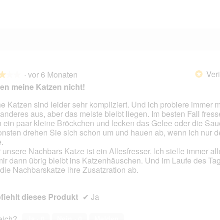
2 Bewertungen mit 1 Stern.
Auswählen, um nach Bewertungen mit 1 Stern zu filtern.
Veri
·
vor 6 Monaten
*
★★★
★★★
n meine Katzen nicht!
e Katzen sind leider sehr kompliziert. Und ich probiere immer 
anderes aus, aber das meiste bleibt liegen. Im besten Fall fress
en.
 ein paar kleine Bröckchen und lecken das Gelee oder die Sau
nsten drehen Sie sich schon um und hauen ab, wenn ich nur d
.
 unsere Nachbars Katze ist ein Allesfresser. Ich stelle immer al
mir dann übrig bleibt ins Katzenhäuschen. Und im Laufe des Tag
 die Nachbarskatze ihre Zusatzration ab.
iehlt dieses Produkt
✔
Ja
reich?
Ja ·
0
Nein ·
0
Melden