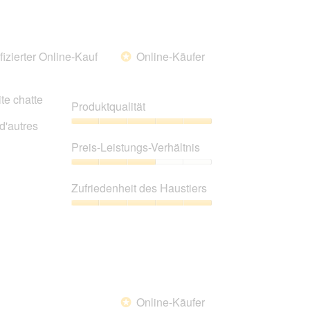
fizierter Online-Kauf
Online-Käufer
*
te chatte
Produktqualität
 d'autres
Produktqualität,
5
Preis-Leistungs-Verhältnis
von
5
Preis-
Leistungs-
Zufriedenheit des Haustiers
Verhältnis,
3
Zufriedenheit
von
des
5
Haustiers,
5
von
5
Online-Käufer
*