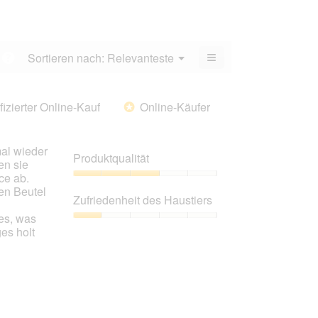
Durchschnittliche
3.6
Bewertung:
von
4
5.
von
≡
Menü
Sortieren nach:
Relevanteste
?
5.
▼
Wenn
Sie
auf
die
fizierter Online-Kauf
Online-Käufer
*
folgende
Schaltfläche
klicken,
wird
mal wieder
der
Produktqualität
unten
en sie
aufgeführte
ce ab.
Inhalt
Produktqualität,
en Beutel
aktualisiert
3
Zufriedenheit des Haustiers
von
les, was
5
Zufriedenheit
es holt
des
Haustiers,
1
von
5