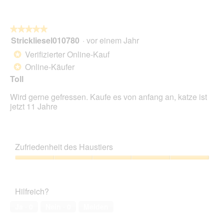
★★★★★
★★★★★
Strickliesel010780
·
vor einem Jahr
5
von
Verifizierter Online-Kauf
*
5
Online-Käufer
*
Sternen.
Toll
Wird gerne gefressen. Kaufe es von anfang an, katze ist
jetzt 11 Jahre
Zufriedenheit des Haustiers
Zufriedenheit
des
Haustiers,
Hilfreich?
5
von
Ja ·
0
Nein ·
0
Melden
5