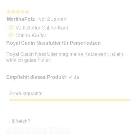
★★★★★
★★★★★
MartinaPotz
·
vor 2 Jahren
5
von
Verifizierter Online-Kauf
*
5
Online-Käufer
*
Sternen.
Royal Canin Nassfutter für Perserkatzen
Royal Canin Nassfutter mag meine Katze sehr. Ist ein
wirklich gutes Futter.
Empfiehlt dieses Produkt
✔
Ja
Produktqualität
Produktqualität,
5
von
Hilfreich?
5
Ja ·
0
Nein ·
0
Melden