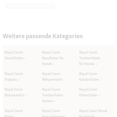
Diese Frage beantworten
Weitere passende Kategorien
Royal Canin
Royal Canin
Royal Canin
Hundefutter
Nassfutter für
Trockenfutter
Hunde
für Hunde
Royal Canin
Royal Canin
Royal Canin
Puppies
Welpenmilch
Katzenfutter
Royal Canin
Royal Canin
Royal Canin
Katzenmilch
Trockenfutter
Kittenfutter
Katzen
Royal Canin
Royal Canin
Royal Canin Renal
Kitten
Hypoallergenic
für Hunde