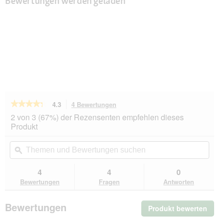
Bewertungen werden geladen
★★★★★
★★★★★
4.3
4 Bewertungen
Mit
dieser
4.3
2 von 3 (67%) der Rezensenten empfehlen dieses
von
Aktion
Produkt
5
navigierst
Sternen.
du
Themen
Th
Bewertungen
zu
und
ϙ
un
lesen
den
Bewertungen
Be
für
Bewertungen.
ROYAL
suchen
su
4
4
0
CANIN
Bewertungen
Fragen
Antworten
Persian
Adult
12x85g
Bewertungen
Produkt bewerten
.
Mit