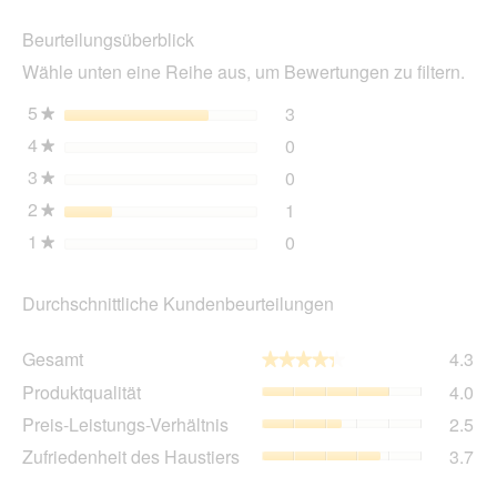
die
Beurteilungsüberblick
Akt
wir
Wähle unten eine Reihe aus, um Bewertungen zu filtern.
ein
mo
5
Sterne
3
3 Bewertungen mit 5 Ster
Auswählen, um nach Bewer
★
Dia
4
Sterne
0
geö
0 Bewertungen mit 4 Ster
Auswählen, um nach Bewer
★
3
Sterne
0
0 Bewertungen mit 3 Ster
Auswählen, um nach Bewer
★
2
Sterne
1
1 Bewertung mit 2 Sterne
Auswählen, um nach Bewer
★
1
Sterne
0
0 Bewertungen mit 1 Ster
Auswählen, um nach Bewer
★
Durchschnittliche Kundenbeurteilungen
Ge
Gesamt
4.3
★★★★★
★★★★★
Dur
Pro
Produktqualität
4.0
Bew
Dur
4.3
Pre
Preis-Leistungs-Verhältnis
2.5
Bew
von
Lei
4
Zuf
Zufriedenheit des Haustiers
3.7
5.
Ver
von
des
Dur
5.
Hau