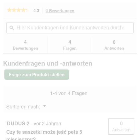
★★★★★
★★★★★
4.3
4 Bewertungen
Mit
dieser
4.3
von
Aktion
Hier
Hie
5
navigierst
Kundenfragen
ϙ
Kun
Sternen.
du
und
un
Bewertungen
zu
Kundenantworten
Kun
4
4
0
lesen
den
durchsuchen
du
für
Bewertungen
Fragen
Antworten
Bewertungen.
ROYAL
CANIN
Kundenfragen und -antworten
Persian
Adult
12x85g
Frage zum Produkt stellen
1-4 von 4 Fragen
Menü
Sortieren nach:
▼
DUDUŚ 2
·
vor 2 Jahren
0
Antworten
Czy te saszetki może jeść pets 5
miesięczny?