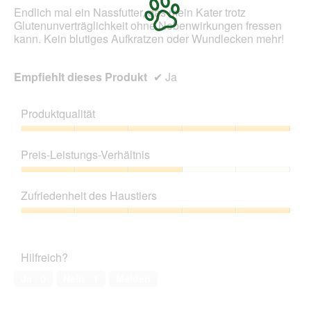
Endlich mal ein Nassfutter, das mein Kater trotz
Glutenunverträglichkeit ohne Nebenwirkungen fressen
kann. Kein blutiges Aufkratzen oder Wundlecken mehr!
Empfiehlt dieses Produkt
✔
Ja
Produktqualität
Produktqualität,
5
Preis-Leistungs-Verhältnis
von
5
Preis-
Leistungs-
Zufriedenheit des Haustiers
Verhältnis,
3
Zufriedenheit
von
des
5
Haustiers,
Hilfreich?
5
von
Ja ·
0
Nein ·
1
Melden
5