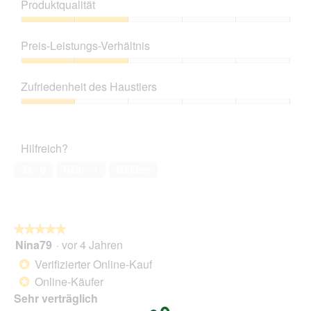
Produktqualität
Produktqualität,
2
Preis-Leistungs-Verhältnis
von
5
Preis-
Leistungs-
Zufriedenheit des Haustiers
Verhältnis,
2
Zufriedenheit
von
des
5
Haustiers,
Hilfreich?
1
von
Ja ·
0
Nein ·
1
Melden
5
★★★★★
★★★★★
Nina79
·
vor 4 Jahren
5
von
Verifizierter Online-Kauf
*
5
Online-Käufer
*
Sternen.
Sehr verträglich