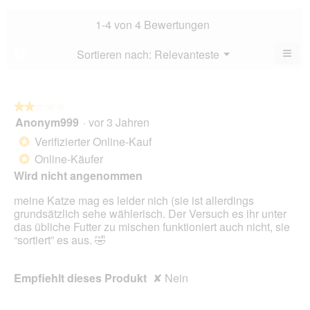
Bew
Dur
2.5
Bew
1-4 von 4 Bewertungen
von
3.7
5.
von
≡
Menü
Sortieren nach:
Relevanteste
?
▼
5.
Wen
Sie
auf
die
folg
★★★★★
★★★★★
Scha
Anonym999
·
vor 3 Jahren
2
klic
von
wird
Verifizierter Online-Kauf
*
der
5
unte
Online-Käufer
*
Sternen.
aufg
Wird nicht angenommen
Inhal
aktua
meine Katze mag es leider nich (sie ist allerdings
grundsätzlich sehe wählerisch. Der Versuch es ihr unter
das übliche Futter zu mischen funktioniert auch nicht, sie
“sortiert” es aus. 🤣
Empfiehlt dieses Produkt
✘
Nein