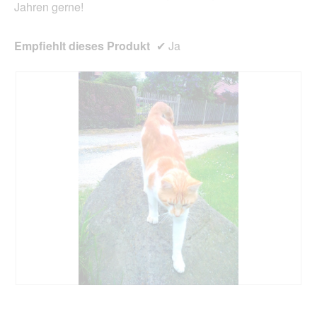
Jahren gerne!
Empfiehlt dieses Produkt
✔
Ja
B
F
e
o