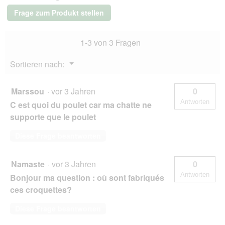
2
Frage zum Produkt stellen
kg
1-3 von 3 Fragen
Menü
Sortieren nach:
▼
Marssou
·
vor 3 Jahren
0
Antworten
C est quoi du poulet car ma chatte ne
supporte que le poulet
Diese Frage beantworten
Namaste
·
vor 3 Jahren
0
Antworten
Bonjour ma question : où sont fabriqués
ces croquettes?
Diese Frage beantworten