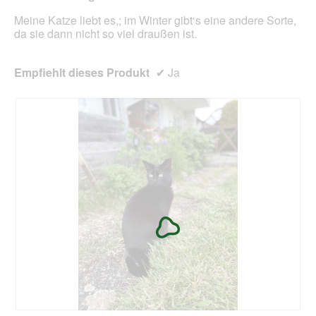
m
Meine Katze liebt es,; im Winter gibt‘s eine andere Sorte,
o
da sie dann nicht so viel draußen ist.
d
a
l
Empfiehlt dieses Produkt
✔
Ja
e
s
D
i
a
l
o
g
f
e
l
d
g
e
ö
f
f
n
e