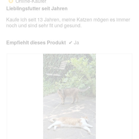
Online-Käufer
*
i
Sternen.
Lieblingsfutter seit Jahren
n
m
Kaufe ich seit 13 Jahren, meine Katzen mögen es immer
o
noch und sind sehr fit und gesund.
d
a
l
Empfiehlt dieses Produkt
✔
Ja
e
s
D
i
a
l
o
g
f
e
l
d
g
e
ö
f
f