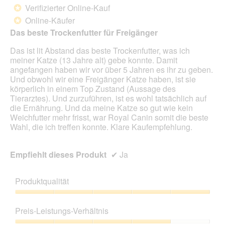
d
von
Verifizierter Online-Kauf
*
e
5
Online-Käufer
*
i
Sternen.
n
Das beste Trockenfutter für Freigänger
m
Das ist lit Abstand das beste Trockenfutter, was ich
o
meiner Katze (13 Jahre alt) gebe konnte. Damit
d
angefangen haben wir vor über 5 Jahren es ihr zu geben.
a
Und obwohl wir eine Freigänger Katze haben, ist sie
l
körperlich in einem Top Zustand (Aussage des
e
Tierarztes). Und zurzuführen, ist es wohl tatsächlich auf
s
die Ernährung. Und da meine Katze so gut wie kein
D
Weichfutter mehr frisst, war Royal Canin somit die beste
i
Wahl, die ich treffen konnte. Klare Kaufempfehlung.
a
l
o
Empfiehlt dieses Produkt
✔
Ja
g
f
e
Produktqualität
l
d
Produktqualität,
g
5
Preis-Leistungs-Verhältnis
e
von
ö