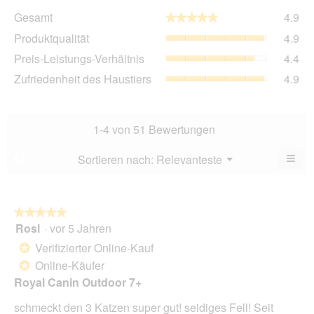
Ge
Gesamt
4.9
★★★★★
★★★★★
Dur
Pro
Produktqualität
4.9
Bew
Dur
4.9
Pre
Preis-Leistungs-Verhältnis
4.4
Bew
von
Lei
4.9
Zuf
Zufriedenheit des Haustiers
4.9
5.
Ver
von
des
Dur
5.
Hau
Bew
Dur
4.4
Bew
1-4 von 51 Bewertungen
von
4.9
5.
von
≡
Menü
Sortieren nach:
Relevanteste
?
▼
5.
Wen
Sie
auf
die
folg
★★★★★
★★★★★
Scha
Rosl
·
vor 5 Jahren
5
klic
von
wird
Verifizierter Online-Kauf
*
der
5
unte
Online-Käufer
*
Sternen.
aufg
Royal Canin Outdoor 7+
Inhal
aktua
schmeckt den 3 Katzen super gut! seidiges Fell! Seit