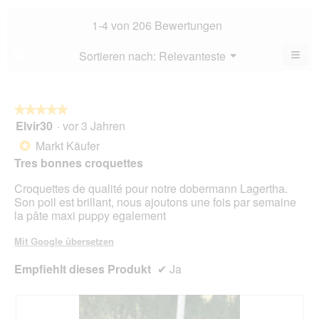
Bew
Dur
4.3
Bew
1-4 von 206 Bewertungen
von
4.6
5.
von
≡
Menü
Sortieren nach:
Relevanteste
?
▼
5.
Wen
Sie
auf
die
folg
★★★★★
★★★★★
Scha
Elvir30
·
vor 3 Jahren
5
klic
von
wird
Markt Käufer
*
der
5
unte
Tres bonnes croquettes
Sternen.
aufg
Inhal
Croquettes de qualité pour notre dobermann Lagertha.
aktua
Son poil est brillant, nous ajoutons une fois par semaine
la pâte maxi puppy egalement
Mit Google übersetzen
Empfiehlt dieses Produkt
✔
Ja