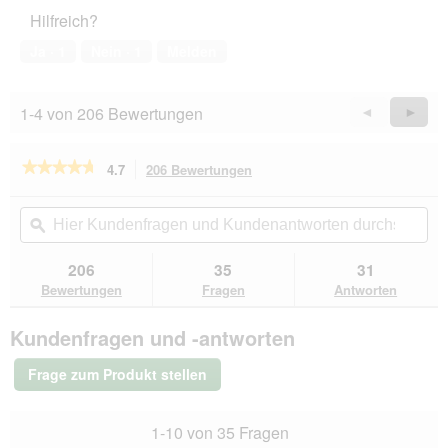
5
Haustiers,
A
Hilfreich?
5
k
von
t
Ja ·
1
Nein ·
1
Melden
5
i
o
n
1-4 von 206 Bewertungen
Zurück
◄
Weiter
►
w
Reviews
Revie
i
r
★★★★★
★★★★★
4.7
206 Bewertungen
Mit
d
dieser
4.7
e
von
Aktion
Hier
Hie
i
5
navigierst
Kundenfragen
ϙ
Kun
n
Sternen.
du
und
un
m
Bewertungen
zu
Kundenantworten
Kun
206
35
31
lesen
o
den
durchsuchen
du
für
Bewertungen
Fragen
Antworten
d
Bewertungen.
ROYAL
a
CANIN
l
Kundenfragen und -antworten
Maxi
e
Puppy
s
10x140
Frage zum Produkt stellen
g
D
i
a
1-10 von 35 Fragen
l