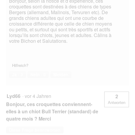
Bonjour, selon la notice et d’expérience, ces
croquettes sont destinées à des chiens de types
Bergers (allemand, Malinois, Tervuren etc). De
grands chiens adultes qui ont une courbe de
croissance différente que celle de chien moyens
ou petits, et surtout qui sont très sportifs et actifs
lorsqu’ils sont chiots, jeunes et adultes. Câlins à
votre Bichon et Salutations.
Hilfreich?
Ja ·
3
Nein ·
0
Melden
Lyd66
·
vor 4 Jahren
2
Antworten
Bonjour, ces croquettes conviennent-
elles à un chiot Bull Terrier (standard) de
quatre mois ? Merci
Diese Frage beantworten