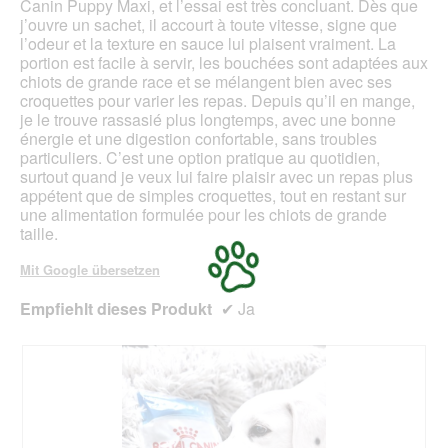
Canin Puppy Maxi, et l’essai est très concluant. Dès que
g
o
j’ouvre un sachet, il accourt à toute vitesse, signe que
e
d
l’odeur et la texture en sauce lui plaisent vraiment. La
ö
a
portion est facile à servir, les bouchées sont adaptées aux
f
l
chiots de grande race et se mélangent bien avec ses
f
e
croquettes pour varier les repas. Depuis qu’il en mange,
n
s
je le trouve rassasié plus longtemps, avec une bonne
e
D
énergie et une digestion confortable, sans troubles
t
i
particuliers. C’est une option pratique au quotidien,
.
a
surtout quand je veux lui faire plaisir avec un repas plus
l
appétent que de simples croquettes, tout en restant sur
o
une alimentation formulée pour les chiots de grande
g
taille.
f
e
Mit Google übersetzen
l
d
Empfiehlt dieses Produkt
✔
Ja
g
e
ö
f
f
n
e