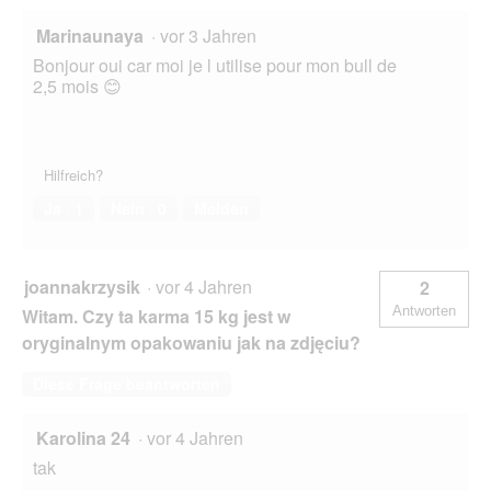
Marinaunaya
·
vor 3 Jahren
Bonjour oui car moi je l utilise pour mon bull de
2,5 mois 😊
Hilfreich?
Ja ·
1
Nein ·
0
Melden
joannakrzysik
·
vor 4 Jahren
2
Antworten
Witam. Czy ta karma 15 kg jest w
oryginalnym opakowaniu jak na zdjęciu?
Diese Frage beantworten
Karolina 24
·
vor 4 Jahren
tak