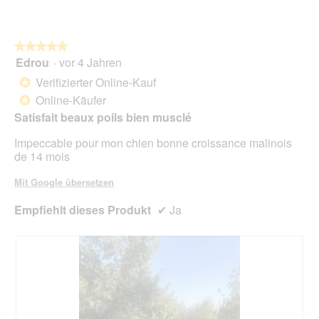
D
o
i
n
a
w
l
★★★★★
★★★★★
i
o
Edrou
·
vor 4 Jahren
r
5
g
d
von
Verifizierter Online-Kauf
*
f
e
5
Online-Käufer
e
*
i
Sternen.
l
n
Satisfait beaux poils bien musclé
d
m
g
Impeccable pour mon chien bonne croissance malinois
o
e
de 14 mois
d
ö
a
f
Mit Google übersetzen
l
f
e
n
Empfiehlt dieses Produkt
✔
Ja
s
e
D
t
i
.
a
l
o
g
f