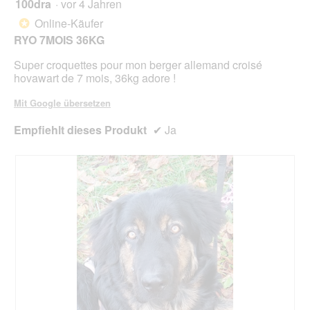
o
100dra
·
vor 4 Jahren
r
5
g
d
von
Online-Käufer
*
f
e
5
RYO 7MOIS 36KG
e
i
Sternen.
l
n
Super croquettes pour mon berger allemand croisé
d
m
hovawart de 7 mois, 36kg adore !
g
o
e
d
Mit Google übersetzen
ö
a
f
l
Empfiehlt dieses Produkt
✔
Ja
f
e
n
s
e
D
t
i
.
a
l
o
g
f
e
l
d
g
e