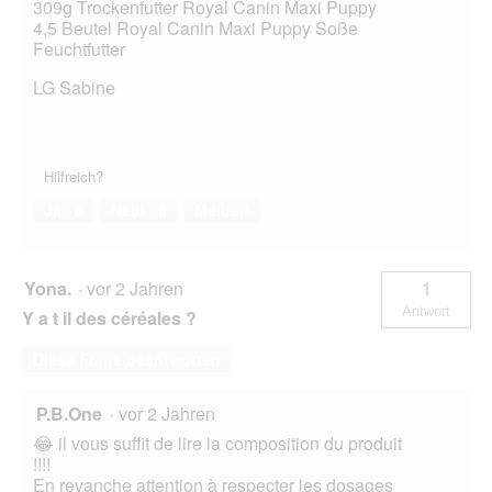
309g Trockenfutter Royal Canin Maxi Puppy
4,5 Beutel Royal Canin Maxi Puppy Soße
Feuchtfutter
LG Sabine
Hilfreich?
Ja ·
0
Nein ·
8
Melden
Yona.
·
vor 2 Jahren
1
Antwort
Y a t il des céréales ?
Diese Frage beantworten
P.B.One
·
vor 2 Jahren
😂 il vous suffit de lire la composition du produit
!!!!
En revanche attention à respecter les dosages