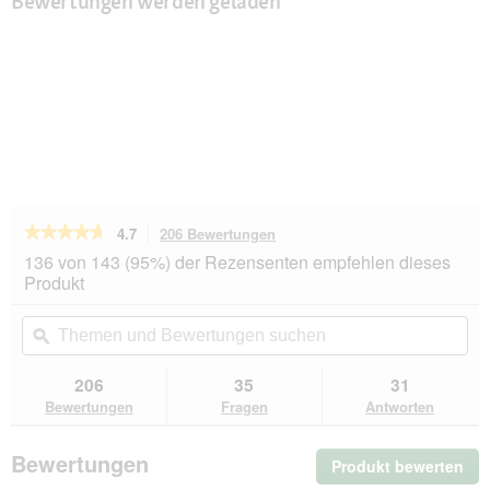
Bewertungen werden geladen
★★★★★
★★★★★
4.7
206 Bewertungen
Mit
dieser
4.7
136 von 143 (95%) der Rezensenten empfehlen dieses
von
Aktion
Produkt
5
navigierst
Sternen.
du
Themen
Th
Bewertungen
zu
und
ϙ
un
lesen
den
Bewertungen
Be
für
Bewertungen.
ROYAL
suchen
su
206
35
31
CANIN
Bewertungen
Fragen
Antworten
Maxi
Puppy
10x140
Bewertungen
Produkt bewerten
.
g
Mit