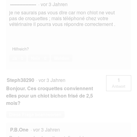
-----------------
·
vor 3 Jahren
je ne saurais pas vous dire car mon chiot ne veut
pas de croquettes ; mais téléphoné chez votre
vétérinaire il pourra vous répondre correctement .
Hilfreich?
Ja ·
0
Nein ·
0
Melden
Steph38290
·
vor 3 Jahren
1
Antwort
Bonjour. Ces croquettes conviennent
elles pour un chiot bichon frisé de 2,5
mois?
Diese Frage beantworten
P.B.One
·
vor 3 Jahren