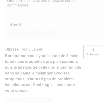
clients fidèles avec une réduction sur les
commandes.
Hilfreich?
Ja ·
1
Nein ·
3
Melden
Ullysse
·
vor 3 Jahren
3
Antworten
Bonjour mon colley poile long de 8 mois
boude ses croquettes pro plan saumon,
puis je lui rajouter cette nourriture humide
dans sa gamelle mélanger avec ses
croquettes, n'aura t il pas de problème
intestinaux car il est fragile. merci pour
votre conseil.
Diese Frage beantworten