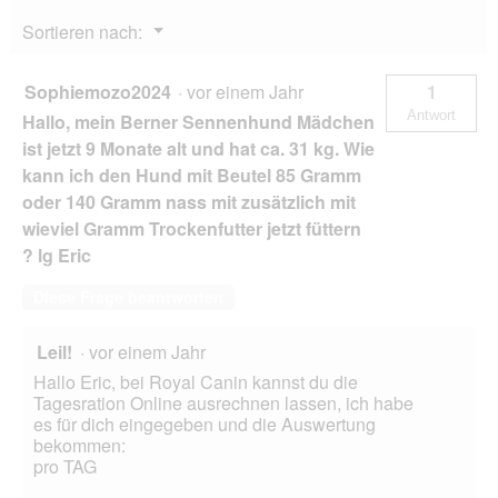
o
Menü
Sortieren nach:
g
▼
f
e
Sophiemozo2024
·
vor einem Jahr
1
l
Antwort
Hallo, mein Berner Sennenhund Mädchen
d
g
ist jetzt 9 Monate alt und hat ca. 31 kg. Wie
e
kann ich den Hund mit Beutel 85 Gramm
ö
oder 140 Gramm nass mit zusätzlich mit
f
wieviel Gramm Trockenfutter jetzt füttern
f
n
? lg Eric
e
t
Diese Frage beantworten
.
Leil!
·
vor einem Jahr
Hallo Eric, bei Royal Canin kannst du die
Tagesration Online ausrechnen lassen, ich habe
es für dich eingegeben und die Auswertung
bekommen:
pro TAG