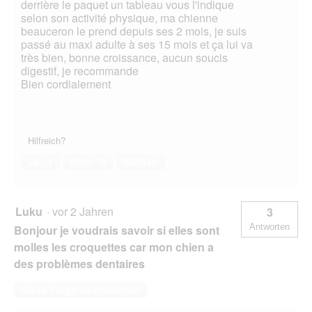
derrière le paquet un tableau vous l'indique
selon son activité physique, ma chienne
beauceron le prend depuis ses 2 mois, je suis
passé au maxi adulte à ses 15 mois et ça lui va
très bien, bonne croissance, aucun soucis
digestif, je recommande
Bien cordialement
Hilfreich?
Ja ·
1
Nein ·
0
Melden
Luku
·
vor 2 Jahren
3
Antworten
Bonjour je voudrais savoir si elles sont
molles les croquettes car mon chien a
des problèmes dentaires
Diese Frage beantworten