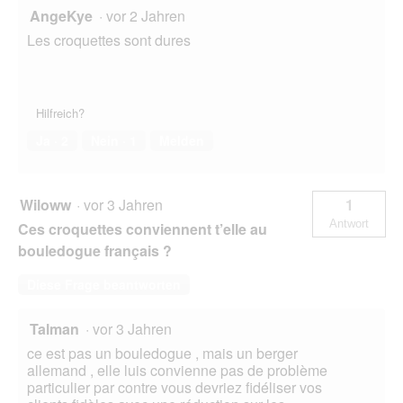
AngeKye
·
vor 2 Jahren
Les croquettes sont dures
Hilfreich?
Ja ·
2
Nein ·
1
Melden
Wiloww
·
vor 3 Jahren
1
Antwort
Ces croquettes conviennent t’elle au
bouledogue français ?
Diese Frage beantworten
Talman
·
vor 3 Jahren
ce est pas un bouledogue , mais un berger
allemand , elle luis convienne pas de problème
particulier par contre vous devriez fidéliser vos