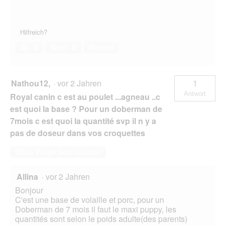
Hilfreich?
Ja ·
2
Nein ·
0
Melden
Nathou12,
·
vor 2 Jahren
1
Antwort
Royal canin c est au poulet ...agneau ..c
est quoi la base ? Pour un doberman de
7mois c est quoi la quantité svp il n y a
pas de doseur dans vos croquettes
Diese Frage beantworten
Allina
·
vor 2 Jahren
Bonjour
C'est une base de volaille et porc, pour un
Doberman de 7 mois il faut le maxi puppy, les
quantités sont selon le poids adulte(des parents)