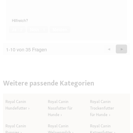
Hilfreich?
Ja ·
2
Nein ·
1
Melden
1-10 von 35 Fragen
Zurück
◄
Weiter
►
Questions
Quest
Weitere passende Kategorien
Royal Canin
Royal Canin
Royal Canin
Hundefutter
Nassfutter für
Trockenfutter
Hunde
für Hunde
Royal Canin
Royal Canin
Royal Canin
Puppies
Welpenmilch
Katzenfutter