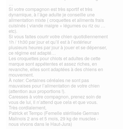
…
Si votre compagnon est très sportif et très
dynamique, à l’âge adulte je conseille une
alimentation mixte ( croquettes et aliments frais
cuisinés ( viande maigre + légumes ou riz ou …
etc).
Si vous faites courir votre chien quotidiennement
1h / 1h30 par jour et qu’il est à l’extérieur
plusieurs heures par jour à jouer et se dépenser,
ce régime est adapté…
Les croquettes pour chiots et adultes de cette
marque sont appétentes et assez riches, en
revanche, elles sont adaptées à des chiens en
mouvement.
À noter: Certaines céréales ne sont pas
mauvaises pour l’alimentation de votre chien
(attention aux proportions !).
Caresses à votre compagnon, prenez soin de
vous de lui, il n’attend que cela et que vous.
Très cordialement,
Patrick et Tempo (Femelle stérilisée German
Malinois 2 ans et 5 mois, 29 kg de muscles -
nous vivons dans le Haut-Jura)