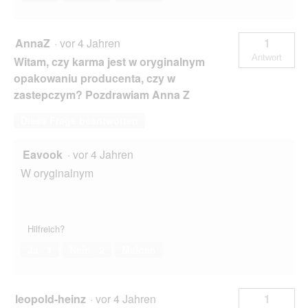
AnnaZ
·
vor 4 Jahren
1
Antwort
Witam, czy karma jest w oryginalnym
opakowaniu producenta, czy w
zastepczym? Pozdrawiam Anna Z
Diese Frage beantworten
Eavook
·
vor 4 Jahren
W oryginalnym
Hilfreich?
Ja ·
1
Nein ·
2
Melden
leopold-heinz
·
vor 4 Jahren
1