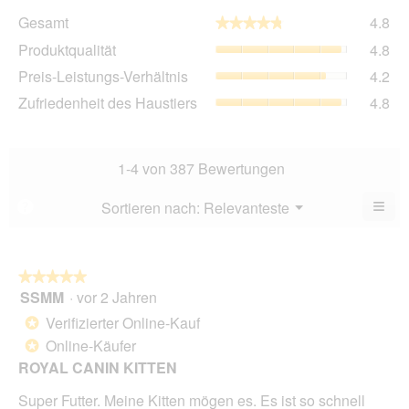
Ge
Gesamt
4.8
★★★★★
★★★★★
Dur
Pro
Produktqualität
4.8
Bew
Dur
4.8
Pre
Preis-Leistungs-Verhältnis
4.2
Bew
von
Lei
4.8
Zuf
Zufriedenheit des Haustiers
4.8
5.
Ver
von
des
Dur
5.
Hau
Bew
Dur
4.2
Bew
1-4 von 387 Bewertungen
von
4.8
5.
von
≡
Menü
Sortieren nach:
Relevanteste
?
▼
5.
Wen
Sie
auf
die
folg
★★★★★
★★★★★
Scha
SSMM
·
vor 2 Jahren
5
klic
von
wird
Verifizierter Online-Kauf
*
der
5
unte
Online-Käufer
*
Sternen.
aufg
ROYAL CANIN KITTEN
Inhal
aktua
Super Futter. Meine Kitten mögen es. Es ist so schnell