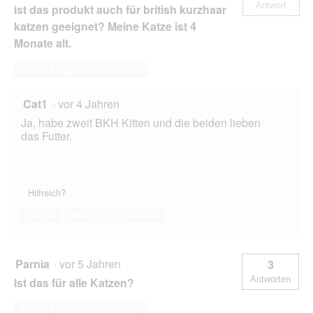
Antwort
ist das produkt auch für british kurzhaar
katzen geeignet? Meine Katze ist 4
Monate alt.
Diese Frage beantworten
Cat1
·
vor 4 Jahren
Ja, habe zweit BKH Kitten und die beiden lieben
das Futter.
Hilfreich?
Ja ·
0
Nein ·
0
Melden
Parnia
·
vor 5 Jahren
3
Antworten
Ist das für alle Katzen?
Diese Frage beantworten