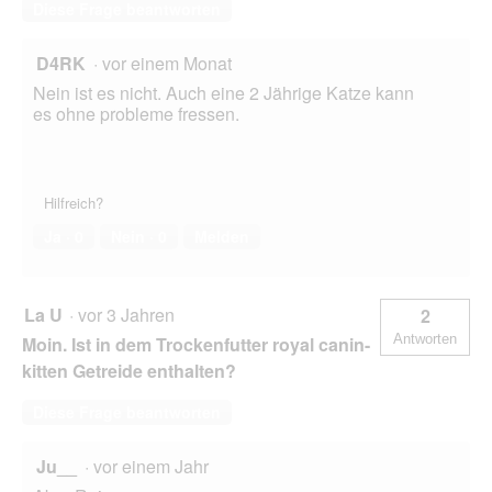
Diese Frage beantworten
D4RK
·
vor einem Monat
Nein ist es nicht. Auch eine 2 Jährige Katze kann
es ohne probleme fressen.
Hilfreich?
Ja ·
0
Nein ·
0
Melden
La U
·
vor 3 Jahren
2
Antworten
Moin. Ist in dem Trockenfutter royal canin-
kitten Getreide enthalten?
Diese Frage beantworten
Ju__
·
vor einem Jahr