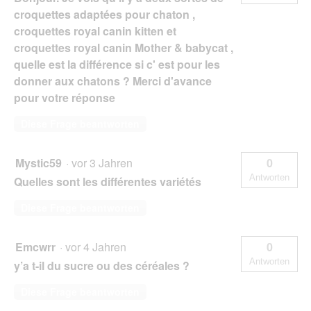
croquettes adaptées pour chaton ,
croquettes royal canin kitten et
croquettes royal canin Mother & babycat ,
quelle est la différence si c' est pour les
donner aux chatons ? Merci d'avance
pour votre réponse
Diese Frage beantworten
Mystic59
·
vor 3 Jahren
0
Antworten
Quelles sont les différentes variétés
Diese Frage beantworten
Emcwrr
·
vor 4 Jahren
0
Antworten
y’a t-il du sucre ou des céréales ?
Diese Frage beantworten