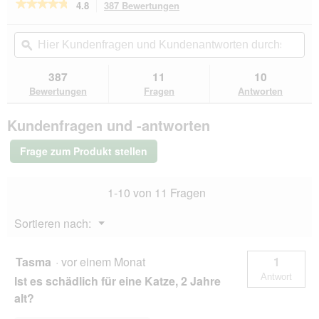
★★★★★
★★★★★
4.8
387 Bewertungen
Mit
dieser
4.8
von
Aktion
Hier
Hie
5
navigierst
Kundenfragen
ϙ
Kun
Sternen.
du
und
un
Bewertungen
zu
Kundenantworten
Kun
387
11
10
lesen
den
durchsuchen
du
für
Bewertungen
Fragen
Antworten
Bewertungen.
ROYAL
CANIN
Kundenfragen und -antworten
Kitten
2
kg
Frage zum Produkt stellen
1-10 von 11 Fragen
Menü
Sortieren nach:
▼
Tasma
·
vor einem Monat
1
Antwort
Ist es schädlich für eine Katze, 2 Jahre
alt?