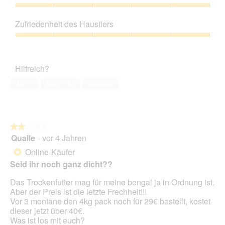
von
n
d
e
5
Preis-
g
i
t
Leistungs-
z
e
Zufriedenheit des Haustiers
.
Verhältnis,
u
s
5
Zufriedenheit
F
e
von
des
o
r
5
Haustiers,
t
A
Hilfreich?
5
o
k
von
1
t
Ja ·
7
Nein ·
10
Melden
5
.
i
o
n
w
★★★★★
★★★★★
i
Qualle
·
vor 4 Jahren
r
2
d
von
Online-Käufer
*
e
5
Seid ihr noch ganz dicht??
i
Sternen.
n
Das Trockenfutter mag für meine bengal ja in Ordnung ist.
m
Aber der Preis ist die letzte Frechheit!!!
o
Vor 3 montane den 4kg pack noch für 29€ bestellt, kostet
d
dieser jetzt über 40€.
a
Was ist los mit euch?
l