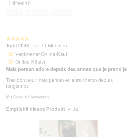
f
Hilfreich?
l
5
e
k
f
e
von
n
t
Ja ·
2
Nein ·
10
Melden
n
s
5
i
e
D
o
t
i
n
.
a
w
l
★★★★★
★★★★★
i
o
Fabi 2008
·
vor 11 Monaten
r
5
g
d
von
Verifizierter Online-Kauf
*
f
e
5
Online-Käufer
e
*
i
Sternen.
l
n
Mais persan adore depuis des annee que je prend je
d
m
g
Tres bon pour mais persan et leurs chaton depuis
o
e
longtemps
d
ö
a
f
Mit Google übersetzen
l
f
e
n
Empfiehlt dieses Produkt
✔
Ja
s
e
D
t
i
.
a
l