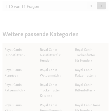
1-10 von 11 Fragen
Zurück
◄
Weiter
►
Questions
Quest
Weitere passende Kategorien
Royal Canin
Royal Canin
Royal Canin
Hundefutter
Nassfutter für
Trockenfutter
Hunde
für Hunde
Royal Canin
Royal Canin
Royal Canin
Puppies
Welpenmilch
Katzenfutter
Royal Canin
Royal Canin
Royal Canin
Katzenmilch
Trockenfutter
Kittenfutter
Katzen
Royal Canin
Royal Canin
Royal Canin Renal
Kitten
Hypoallergenic
für Hunde