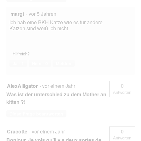
margi
·
vor 5 Jahren
Ich hab eine BKH Katze wie es für andere
Katzen sind weiß ich nicht
Hilfreich?
Ja ·
1
Nein ·
0
Melden
AlexAlligator
·
vor einem Jahr
0
Antworten
Was ist der unterschied zu dem Mother an
kitten ?!
Diese Frage beantworten
Cracotte
·
vor einem Jahr
0
Antworten
Bonjour. Je vois qu'il y a deux sortes de