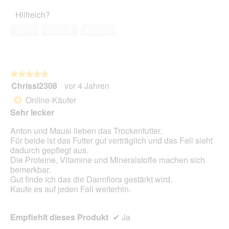
i
n
w
t
a
Hilfreich?
w
e
o
l
i
r
M
Ja ·
0
Nein ·
0
Melden
o
r
t
i
g
d
u
t
f
e
n
d
e
i
g
i
l
n
z
e
★★★★★
★★★★★
d
m
u
s
Chrissi2308
·
vor 4 Jahren
5
g
o
F
e
von
Online-Käufer
e
*
d
o
r
5
ö
a
Sehr lecker
t
A
Sternen.
f
l
o
k
f
Anton und Mausi lieben das Trockenfutter.
e
3
t
n
Für beide ist das Futter gut verträglich und das Fell sieht
s
.
i
e
dadurch gepflegt aus.
D
o
t
Die Proteine, Vitamine und Mineralstoffe machen sich
i
n
.
bemerkbar.
a
w
Gut finde ich das die Darmflora gestärkt wird.
l
i
Kaufe es auf jeden Fall weiterhin.
o
r
g
d
f
e
Empfiehlt dieses Produkt
✔
Ja
e
i
l