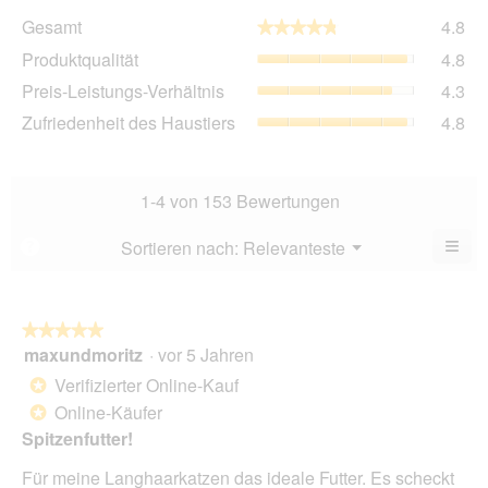
Ge
Gesamt
4.8
★★★★★
★★★★★
Dur
Pro
Produktqualität
4.8
Bew
Dur
4.8
Pre
Preis-Leistungs-Verhältnis
4.3
Bew
von
Lei
4.8
Zuf
Zufriedenheit des Haustiers
4.8
5.
Ver
von
des
Dur
5.
Hau
Bew
Dur
4.3
Bew
1-4 von 153 Bewertungen
von
4.8
5.
von
≡
Menü
Sortieren nach:
Relevanteste
?
▼
5.
Wen
Sie
auf
die
folg
★★★★★
★★★★★
Scha
maxundmoritz
·
vor 5 Jahren
5
klic
von
wird
Verifizierter Online-Kauf
*
der
5
unte
Online-Käufer
*
Sternen.
aufg
Spitzenfutter!
Inhal
aktua
Für meine Langhaarkatzen das ideale Futter. Es scheckt