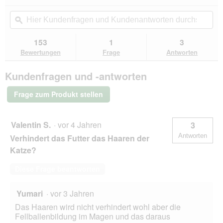
dieser
4.8
f
e
von
Aktion
Hier
Hie
e
i
5
navigierst
Kundenfragen
ϙ
Kun
l
n
Sternen.
du
und
un
d
m
Bewertungen
zu
Kundenantworten
Kun
g
153
1
3
lesen
o
den
durchsuchen
du
e
für
Bewertungen
Frage
Antworten
d
Bewertungen.
ROYAL
ö
a
CANIN
f
l
Kundenfragen und -antworten
Hair
f
e
&
n
s
Skin
Frage zum Produkt stellen
e
Care
D
2
t
i
kg
.
a
Valentin S.
·
vor 4 Jahren
3
l
Antworten
Verhindert das Futter das Haaren der
o
g
Katze?
f
e
Diese Frage beantworten
l
d
Yumari
·
vor 3 Jahren
g
e
Das Haaren wird nicht verhindert wohl aber die
ö
Fellballenbildung im Magen und das daraus