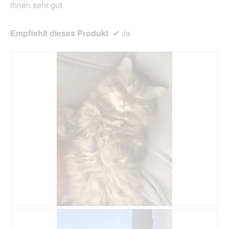
ihnen sehr gut
Empfiehlt dieses Produkt
✔
Ja
B
F
e
o