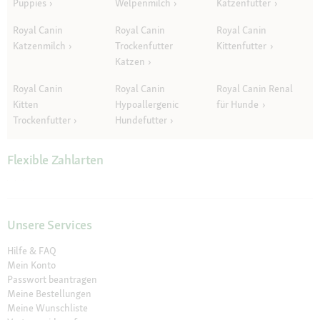
Puppies
Welpenmilch
Katzenfutter
Royal Canin
Royal Canin
Royal Canin
Katzenmilch
Trockenfutter
Kittenfutter
Katzen
Royal Canin
Royal Canin
Royal Canin Renal
Kitten
Hypoallergenic
für Hunde
Trockenfutter
Hundefutter
Flexible Zahlarten
Unsere Services
Hilfe & FAQ
Mein Konto
Passwort beantragen
Meine Bestellungen
Meine Wunschliste