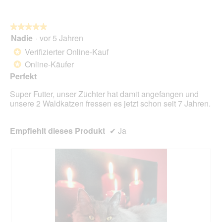
o
t
i
n
.
a
w
l
★★★★★
★★★★★
i
o
Nadie
·
vor 5 Jahren
r
5
g
d
von
Verifizierter Online-Kauf
*
f
e
5
Online-Käufer
e
*
i
Sternen.
l
n
Perfekt
d
m
g
Super Futter, unser Züchter hat damit angefangen und
o
e
unsere 2 Waldkatzen fressen es jetzt schon seit 7 Jahren.
d
ö
a
f
l
f
Empfiehlt dieses Produkt
✔
Ja
e
n
s
e
D
t
i
.
a
l
o
g
f
e