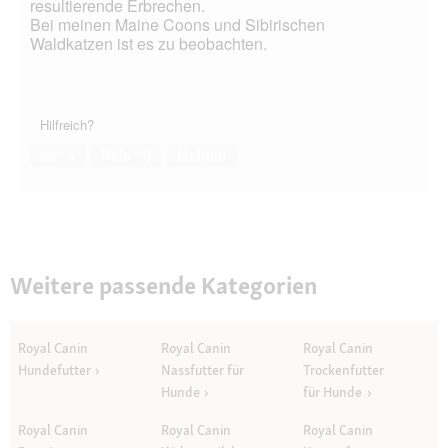
f
resultierende Erbrechen.
f
Bei meinen Maine Coons und Sibirischen
n
Waldkatzen ist es zu beobachten.
e
t
.
Hilfreich?
Ja ·
5
Nein ·
0
Melden
Weitere passende Kategorien
Royal Canin
Royal Canin
Royal Canin
Hundefutter
Nassfutter für
Trockenfutter
Hunde
für Hunde
Royal Canin
Royal Canin
Royal Canin