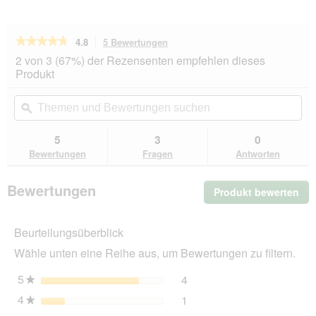
★★★★★
★★★★★
4.8
5 Bewertungen
Mit
dieser
4.8
2 von 3 (67%) der Rezensenten empfehlen dieses
von
Aktion
Produkt
5
navigierst
Sternen.
du
Themen
Th
Bewertungen
zu
und
ϙ
un
lesen
den
Bewertungen
Be
für
Bewertungen.
ROYAL
suchen
su
5
3
0
CANIN
Bewertungen
Fragen
Antworten
Expert
Calm
Small
Bewertungen
Produkt bewerten
.
Dogs
4
Mit
kg
die
Beurteilungsüberblick
Akt
wir
Wähle unten eine Reihe aus, um Bewertungen zu filtern.
ein
mo
5
Sterne
4
4 Bewertungen mit 5 Ster
Auswählen, um nach Bewer
★
Dia
4
Sterne
1
geö
1 Bewertung mit 4 Sterne
Auswählen, um nach Bewer
★