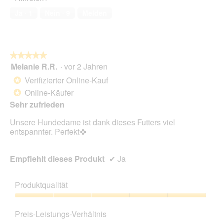
Ja ·
1
Nein ·
9
Melden
★★★★★
★★★★★
Melanie R.R.
·
vor 2 Jahren
5
von
Verifizierter Online-Kauf
*
5
Online-Käufer
*
Sternen.
Sehr zufrieden
Unsere Hundedame ist dank dieses Futters viel
entspannter. Perfekt🍀
Empfiehlt dieses Produkt
✔
Ja
Produktqualität
Produktqualität,
5
Preis-Leistungs-Verhältnis
von