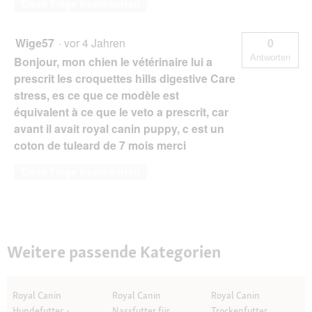
Diese Frage beantworten
Wige57
·
vor 4 Jahren
0
Antworten
Bonjour, mon chien le vétérinaire lui a
prescrit les croquettes hills digestive Care
stress, es ce que ce modèle est
équivalent à ce que le veto a prescrit, car
avant il avait royal canin puppy, c est un
coton de tuleard de 7 mois merci
Diese Frage beantworten
Weitere passende Kategorien
Royal Canin
Royal Canin
Royal Canin
Hundefutter
Nassfutter für
Trockenfutter