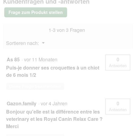
Kundenfragen und -antworten
Calm
Small
Frage zum Produkt stellen
Dogs
4
kg
1-3 von 3 Fragen
Menü
Sortieren nach:
▼
As 85
·
vor 11 Monaten
0
Antworten
Puis-je donner ses croquettes à un chiot
de 6 mois 1/2
Diese Frage beantworten
Gazon.family
·
vor 4 Jahren
0
Antworten
Bonjour qu'elle est la différence entre les
veterinary et les Royal Canin Relax Care ?
Merci