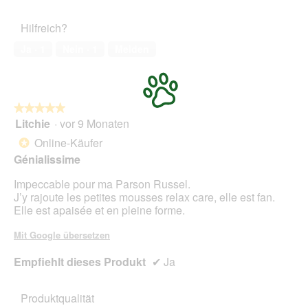
von
des
5
Haustiers,
Hilfreich?
1
von
Ja ·
1
Nein ·
1
Melden
5
★★★★★
★★★★★
Litchie
·
vor 9 Monaten
5
von
Online-Käufer
*
5
Génialissime
Sternen.
Impeccable pour ma Parson Russel.
J’y rajoute les petites mousses relax care, elle est fan.
Elle est apaisée et en pleine forme.
Mit Google übersetzen
Empfiehlt dieses Produkt
✔
Ja
Produktqualität