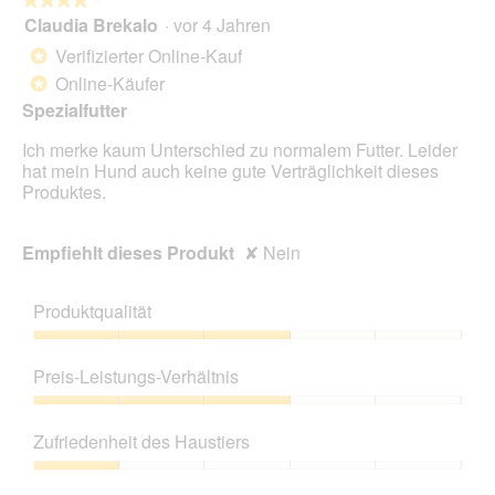
Scha
Claudia Brekalo
·
vor 4 Jahren
4
klic
von
wird
Verifizierter Online-Kauf
*
der
5
unte
Online-Käufer
*
Sternen.
aufg
Spezialfutter
Inhal
aktua
Ich merke kaum Unterschied zu normalem Futter. Leider
hat mein Hund auch keine gute Verträglichkeit dieses
Produktes.
Empfiehlt dieses Produkt
✘
Nein
Produktqualität
Produktqualität,
3
Preis-Leistungs-Verhältnis
von
5
Preis-
Leistungs-
Zufriedenheit des Haustiers
Verhältnis,
3
Zufriedenheit