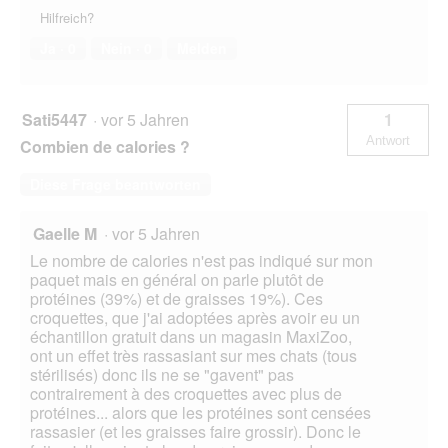
Hilfreich?
Ja ·
0
Nein ·
0
Melden
Sati5447
·
vor 5 Jahren
1
Antwort
Combien de calories ?
Diese Frage beantworten
Gaelle M
·
vor 5 Jahren
Le nombre de calories n'est pas indiqué sur mon
paquet mais en général on parle plutôt de
protéines (39%) et de graisses 19%). Ces
croquettes, que j'ai adoptées après avoir eu un
échantillon gratuit dans un magasin MaxiZoo,
ont un effet très rassasiant sur mes chats (tous
stérilisés) donc ils ne se "gavent" pas
contrairement à des croquettes avec plus de
protéines... alors que les protéines sont censées
rassasier (et les graisses faire grossir). Donc le