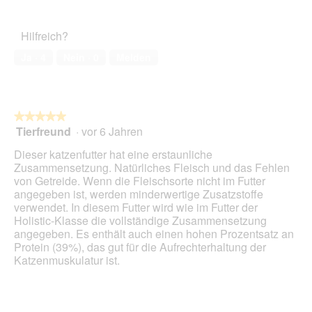
von
des
5
Haustiers,
Hilfreich?
1
von
Ja ·
4
Nein ·
0
Melden
5
★★★★★
★★★★★
Tierfreund
·
vor 6 Jahren
5
von
Dieser katzenfutter hat eine erstaunliche
5
Zusammensetzung. Natürliches Fleisch und das Fehlen
Sternen.
von Getreide. Wenn die Fleischsorte nicht im Futter
angegeben ist, werden minderwertige Zusatzstoffe
verwendet. In diesem Futter wird wie im Futter der
Holistic-Klasse die vollständige Zusammensetzung
angegeben. Es enthält auch einen hohen Prozentsatz an
Protein (39%), das gut für die Aufrechterhaltung der
Katzenmuskulatur ist.