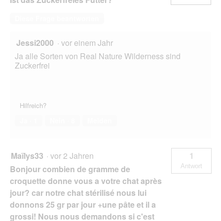
Diese Frage beantworten
Jessi2000
·
vor einem Jahr
Ja alle Sorten von Real Nature Wilderness sind
Zuckerfrei
Hilfreich?
Ja ·
1
Nein ·
8
Melden
Maïlys33
·
vor 2 Jahren
1
Antwort
Bonjour combien de gramme de
croquette donne vous a votre chat après
jour? car notre chat stérilisé nous lui
donnons 25 gr par jour +une pâte et il a
grossi! Nous nous demandons si c'est