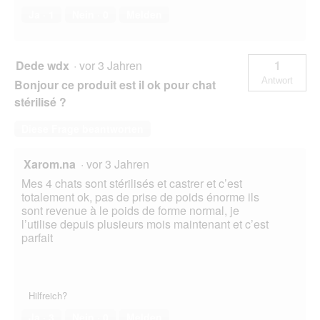
Ja ·
1
Nein ·
0
Melden
Dede wdx
·
vor 3 Jahren
1
Antwort
Bonjour ce produit est il ok pour chat
stérilisé ?
Diese Frage beantworten
Xarom.na
·
vor 3 Jahren
Mes 4 chats sont stérilisés et castrer et c’est
totalement ok, pas de prise de poids énorme ils
sont revenue à le poids de forme normal, je
l’utilise depuis plusieurs mois maintenant et c’est
parfait
Hilfreich?
Ja ·
3
Nein ·
0
Melden