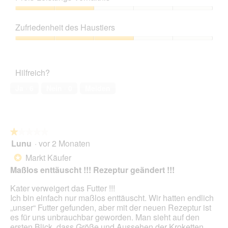
von
s
d
5
Preis-
d
i
Leistungs-
i
e
Zufriedenheit des Haustiers
Verhältnis,
f
s
2
Zufriedenheit
f
e
von
des
é
r
5
Haustiers,
r
A
Hilfreich?
3
e
k
von
n
t
Ja ·
6
Nein ·
0
Melden
5
c
i
e
o
s
n
s
w
★★★★★
★★★★★
a
i
Lunu
·
vor 2 Monaten
u
r
1
f
d
von
Markt Käufer
*
l
e
5
Maßlos enttäuscht !!! Rezeptur geändert !!!
e
i
Sternen.
p
n
Kater verweigert das Futter !!!
r
m
Ich bin einfach nur maßlos enttäuscht. Wir hatten endlich
i
o
„unser“ Futter gefunden, aber mit der neuen Rezeptur ist
x
d
es für uns unbrauchbar geworden. Man sieht auf den
👎
a
ersten Blick, dass Größe und Aussehen der Kroketten