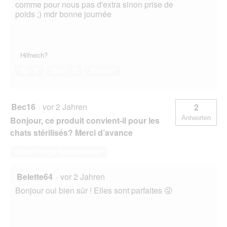
comme pour nous pas d'extra sinon prise de
poids ;) mdr bonne journée
Hilfreich?
Ja ·
0
Nein ·
0
Melden
Bec16
·
vor 2 Jahren
2
Antworten
Bonjour, ce produit convient-il pour les
chats stérilisés? Merci d’avance
Diese Frage beantworten
Belette64
·
vor 2 Jahren
Bonjour oui bien sûr ! Elles sont parfaites 😜