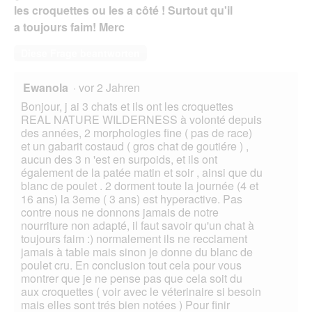
les croquettes ou les a côté ! Surtout qu'il
a toujours faim! Merc
Diese Frage beantworten
Ewanola
·
vor 2 Jahren
Bonjour, j ai 3 chats et ils ont les croquettes
REAL NATURE WILDERNESS à volonté depuis
des années, 2 morphologies fine ( pas de race)
et un gabarit costaud ( gros chat de goutiére ) ,
aucun des 3 n 'est en surpoids, et ils ont
également de la patée matin et soir , ainsi que du
blanc de poulet . 2 dorment toute la journée (4 et
16 ans) la 3eme ( 3 ans) est hyperactive. Pas
contre nous ne donnons jamais de notre
nourriture non adapté, il faut savoir qu'un chat à
toujours faim :) normalement ils ne recclament
jamais à table mais sinon je donne du blanc de
poulet cru. En conclusion tout cela pour vous
montrer que je ne pense pas que cela soit du
aux croquettes ( voir avec le véterinaire si besoin
mais elles sont trés bien notées ) Pour finir