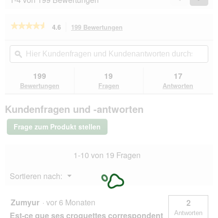
Reviews
Revie
★★★★★
★★★★★
4.6
199 Bewertungen
Mit
dieser
4.6
von
Aktion
Hier
Hie
5
navigierst
Kundenfragen
ϙ
Kun
Sternen.
du
und
un
Bewertungen
zu
Kundenantworten
Kun
199
19
17
lesen
den
durchsuchen
du
für
Bewertungen
Fragen
Antworten
Bewertungen.
REAL
NATURE
Kundenfragen und -antworten
WILDERNESS
Trockenfutter
Katze
Frage zum Produkt stellen
Adult
True
Country
1-10 von 19 Fragen
300
g
Menü
Sortieren nach:
▼
Zumyur
·
vor 6 Monaten
2
Antworten
Est-ce que ses croquettes correspondent