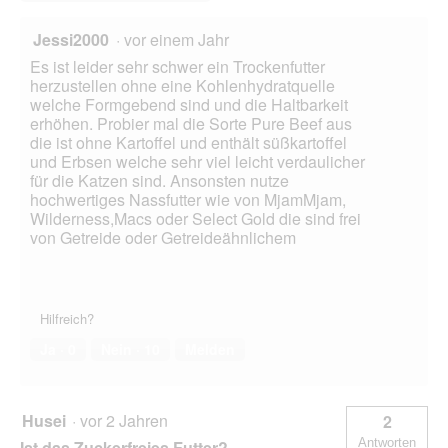
Jessi2000
·
vor einem Jahr
Es ist leider sehr schwer ein Trockenfutter
herzustellen ohne eine Kohlenhydratquelle
welche Formgebend sind und die Haltbarkeit
erhöhen. Probier mal die Sorte Pure Beef aus
die ist ohne Kartoffel und enthält süßkartoffel
und Erbsen welche sehr viel leicht verdaulicher
für die Katzen sind. Ansonsten nutze
hochwertiges Nassfutter wie von MjamMjam,
Wilderness,Macs oder Select Gold die sind frei
von Getreide oder Getreideähnlichem
Hilfreich?
Ja ·
0
Nein ·
10
Melden
Husei
·
vor 2 Jahren
2
Antworten
Ist das Zuckerfreies Futter?