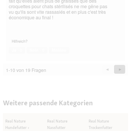
fait qu'elles aient plus de graisses que des
croquettes pour chats stérilisés ne me gêne pas
vu qu'ils sont vite rassasiés et en plus c'est très
économique au final !
Hilfreich?
Ja ·
0
Nein ·
0
Melden
1-10 von 19 Fragen
Zurück
◄
Weiter
►
Questions
Quest
Weitere passende Kategorien
Real Nature
Real Nature
Real Nature
Hundefutter
Nassfutter
Trockenfutter