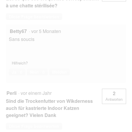
à une chatte stérilisée?
Diese Frage beantworten
Betty67
·
vor 5 Monaten
Sans soucis
Hilfreich?
Ja ·
0
Nein ·
0
Melden
Perli
·
vor einem Jahr
2
Antworten
Sind die Trockenfutter von Wikderness
auch für kastrierte Indoor Katzen
geeignet? Vielen Dank
Diese Frage beantworten