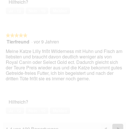
Hilfreich?
Ja ·
12
Nein ·
10
Melden
★★★★★
★★★★★
Tierfreund
·
vor 9 Jahren
5
von
Meine Katze Lilly frißt Wilderness mit Huhn und Fisch am
5
liebsten und braucht davon deutlich weniger als von
Sternen.
Royal Canin oder Select Gold ect. Dadurch gleicht sich
der Teure Preis wieder aus und die Katze bekommt gutes
Getreide-freies Futter, ich bin begeistert und nach der
dritten Tüte frißt sie es immer noch gerne.
Hilfreich?
Ja ·
12
Nein ·
10
Melden
1-4 von 199 Bewertungen
Zurück
◄
Weiter
►