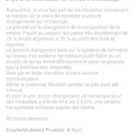
aufg
Inhal
Aujourd'hui, je vous fais part de ma déception concernant
aktua
la marque car je viens de constater plusieurs
changements qui m'interroge.
Le premier est le changement de la composition de la
version Poulet au poisson qui passe très discrètement de
75 % poulet et poisson a 70 % au profit des fruits et
légumes.
Le second changement reste sur le système de fermeture
qui passe d'un système hermétique plutôt fiable au un
simple zip qui se ferme difficilement et donc ne garantie
pas la fraîcheur des croquettes.
Bien sûr en toute discrétion et sans aucune
communication.
Même le personnel Maxizoo semble ne pas avoir été
informé.
Et pour le prix, aucun changement. Je pense que pour
des croquettes a prêt de 40 € les 2,5 kilo, une certaine
transparence s'impose auprès des clients.
Mit Google übersetzen
Empfiehlt dieses Produkt
✘
Nein