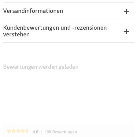
Versandinformationen
Kundenbewertungen und -rezensionen
verstehen
Bewertungen werden geladen
★★★★★
★★★★★
4.6
199 Bewertungen
Mit
4.6