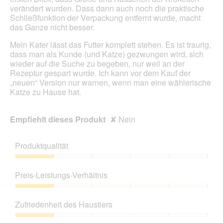
l
verändert wurden. Dass dann auch noch die praktische
e
Schließfunktion der Verpackung entfernt wurde, macht
s
das Ganze nicht besser.
D
i
Mein Kater lässt das Futter komplett stehen. Es ist traurig,
a
dass man als Kunde (und Katze) gezwungen wird, sich
l
wieder auf die Suche zu begeben, nur weil an der
o
Rezeptur gespart wurde. Ich kann vor dem Kauf der
g
„neuen“ Version nur warnen, wenn man eine wählerische
f
Katze zu Hause hat.
e
l
d
Empfiehlt dieses Produkt
✘
Nein
g
e
ö
Produktqualität
f
Produktqualität,
f
1
n
Preis-Leistungs-Verhältnis
von
e
5
t
Preis-
.
Leistungs-
Zufriedenheit des Haustiers
Verhältnis,
1
Zufriedenheit