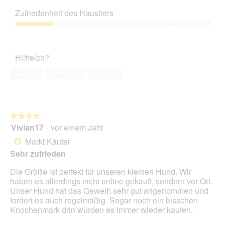
Preis-
r
t
i
Leistungs-
d
Zufriedenheit des Haustiers
u
t
Verhältnis,
e
n
d
1
Zufriedenheit
i
g
i
von
des
n
z
e
5
Haustiers,
m
u
s
Hilfreich?
1
o
F
e
von
d
o
r
Ja ·
38
Nein ·
16
Melden
5
a
t
A
l
o
k
e
2
t
s
.
i
D
★★★★★
★★★★★
o
i
Vivian17
·
vor einem Jahr
4
n
a
von
w
Markt Käufer
*
l
5
i
Sehr zufrieden
o
Sternen.
r
g
d
Die Größe ist perfekt für unseren kleinen Hund. Wir
f
e
haben es allerdings nicht online gekauft, sondern vor Ort.
e
i
Unser Hund hat das Geweih sehr gut angenommen und
l
n
fordert es auch regelmäßig. Sogar noch ein bisschen
d
m
Knochenmark drin würden es immer wieder kaufen.
g
o
e
d