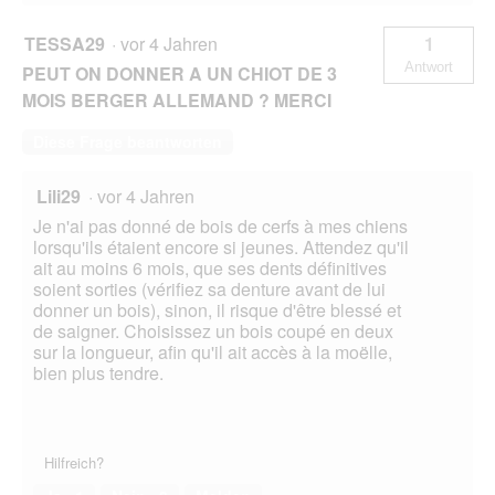
TESSA29
·
vor 4 Jahren
1
Antwort
PEUT ON DONNER A UN CHIOT DE 3
MOIS BERGER ALLEMAND ? MERCI
Diese Frage beantworten
Lili29
·
vor 4 Jahren
Je n'ai pas donné de bois de cerfs à mes chiens
lorsqu'ils étaient encore si jeunes. Attendez qu'il
ait au moins 6 mois, que ses dents définitives
soient sorties (vérifiez sa denture avant de lui
donner un bois), sinon, il risque d'être blessé et
de saigner. Choisissez un bois coupé en deux
sur la longueur, afin qu'il ait accès à la moëlle,
bien plus tendre.
Hilfreich?