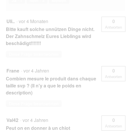
Ja ·
1
Nein ·
3
Melden
Uli..
·
vor 4 Monaten
0
Antworten
Bitte kauft solche unnützen Dinge nicht.
Der Zahnschmelz Eures Lieblings wird
beschädigt!!!!!!!
Diese Frage beantworten
Frane
·
vor 4 Jahren
0
Antworten
Combien mesure le produit dans chaque
taille svp ? (Il n'y a que le poids en
description)
Diese Frage beantworten
Val42
·
vor 4 Jahren
0
Antworten
Peut on en donner à un chiot