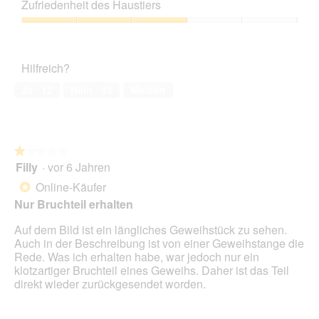
Leistungs-
a
e
Zufriedenheit des Haustiers
Verhältnis,
t
s
1
Zufriedenheit
.
e
von
des
C
r
5
Haustiers,
e
A
Hilfreich?
3
l
k
von
a
t
Ja ·
12
Nein ·
15
Melden
5
n
i
e
o
c
n
o
w
★★★★★
★★★★★
r
i
Filly
·
vor 6 Jahren
r
r
1
e
d
von
Online-Käufer
*
s
e
5
Nur Bruchteil erhalten
p
i
Sternen.
o
n
Auf dem Bild ist ein längliches Geweihstück zu sehen.
n
m
Auch in der Beschreibung ist von einer Geweihstange die
d
o
Rede. Was ich erhalten habe, war jedoch nur ein
p
d
klotzartiger Bruchteil eines Geweihs. Daher ist das Teil
a
a
direkt wieder zurückgesendet worden.
s
l
a
e
u
s