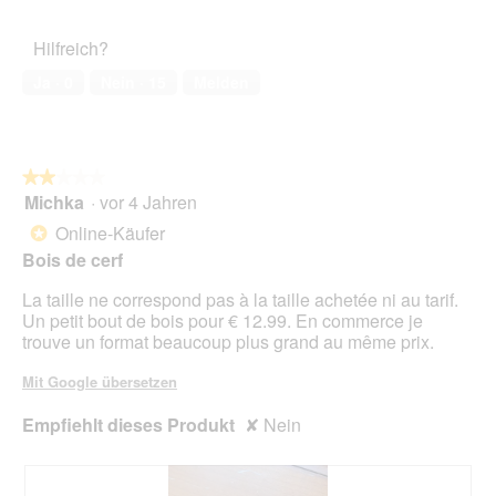
von
d
des
o
r
5
a
Haustiers,
t
A
Hilfreich?
l
5
o
k
e
von
2
t
Ja ·
0
Nein ·
15
Melden
s
5
.
i
D
o
i
n
a
w
l
★★★★★
★★★★★
i
o
Michka
·
vor 4 Jahren
r
2
g
d
von
Online-Käufer
*
f
e
5
Bois de cerf
e
i
Sternen.
l
n
La taille ne correspond pas à la taille achetée ni au tarif.
d
m
Un petit bout de bois pour € 12.99. En commerce je
g
o
trouve un format beaucoup plus grand au même prix.
e
d
ö
a
Mit Google übersetzen
f
l
f
e
Empfiehlt dieses Produkt
✘
Nein
n
s
e
D
t
i
.