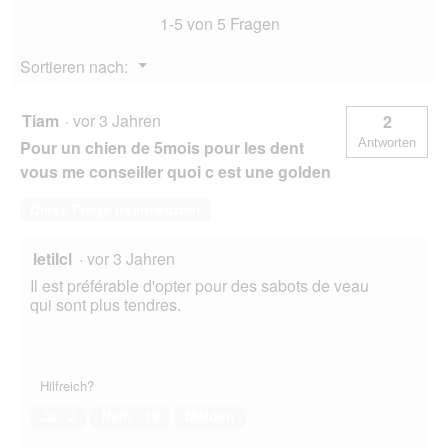
s
a
1-5 von 5 Fragen
u
f
Menü
Sortieren nach:
▼
o
r
m
Tiam
·
vor 3 Jahren
2
a
Antworten
Pour un chien de 5mois pour les dent
t
vous me conseiller quoi c est une golden
X
S
Diese Frage beantworten
letilcl
·
vor 3 Jahren
Il est préférable d'opter pour des sabots de veau
qui sont plus tendres.
Hilfreich?
Ja ·
2
Nein ·
18
Melden