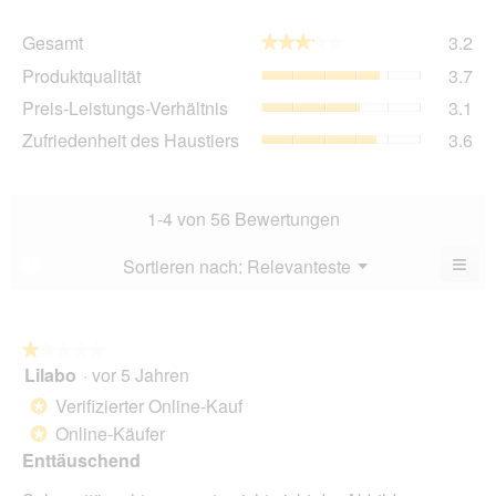
Ge
Gesamt
3.2
★★★★★
★★★★★
Dur
Pro
Produktqualität
3.7
Bew
Dur
3.2
Pre
Preis-Leistungs-Verhältnis
3.1
Bew
von
Lei
3.7
Zuf
Zufriedenheit des Haustiers
3.6
5.
Ver
von
des
Dur
5.
Hau
Bew
Dur
3.1
Bew
1-4 von 56 Bewertungen
von
3.6
5.
von
≡
Menü
Sortieren nach:
Relevanteste
?
▼
5.
Wen
Sie
auf
die
folg
★★★★★
★★★★★
Scha
Lilabo
·
vor 5 Jahren
1
klic
von
wird
Verifizierter Online-Kauf
*
der
5
unte
Online-Käufer
*
Sternen.
aufg
Enttäuschend
Inhal
aktua