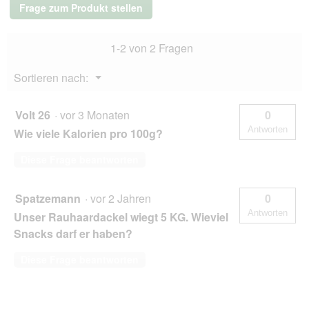
Frage zum Produkt stellen
150g
Pure
Chicken
1-2 von 2 Fragen
Menü
Sortieren nach:
▼
Volt 26
·
vor 3 Monaten
0
Antworten
Wie viele Kalorien pro 100g?
Diese Frage beantworten
Spatzemann
·
vor 2 Jahren
0
Antworten
Unser Rauhaardackel wiegt 5 KG. Wieviel
Snacks darf er haben?
Diese Frage beantworten