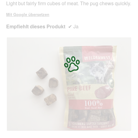
Light but fairly firm cubes of meat. The pug chews quickly.
aktua
Mit Google übersetzen
Empfiehlt dieses Produkt
✔
Ja
B
F