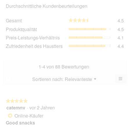
Durchschnittliche Kundenbeurteilungen
Ge
Gesamt
4.5
★★★★★
★★★★★
Dur
Pro
Produktqualität
4.5
Bew
Dur
4.5
Pre
Preis-Leistungs-Verhältnis
4.1
Bew
von
Lei
4.5
Zuf
Zufriedenheit des Haustiers
4.4
5.
Ver
von
des
Dur
5.
Hau
Bew
Dur
4.1
Bew
1-4 von 88 Bewertungen
von
4.4
5.
von
≡
Menü
Sortieren nach:
Relevanteste
?
▼
5.
Wen
Sie
auf
die
folg
★★★★★
★★★★★
Scha
catemnv
·
vor 2 Jahren
5
klic
von
wird
Online-Käufer
*
der
5
unte
Good snacks
Sternen.
aufg
Inhal