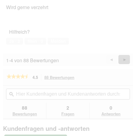
n
von
e
Wird gerne verzehrt
5
t
Sternen.
.
Hilfreich?
Ja ·
2
Nein ·
0
Melden
1-4 von 88 Bewertungen
Zurück
◄
Weiter
►
Reviews
Revie
★★★★★
★★★★★
4.5
88 Bewertungen
Mit
dieser
4.5
von
Aktion
Hier
Hie
5
navigierst
Kundenfragen
ϙ
Kun
Sternen.
du
und
un
Bewertungen
zu
Kundenantworten
Kun
88
2
0
lesen
den
durchsuchen
du
für
Bewertungen
Fragen
Antworten
Bewertungen.
REAL
NATURE
Kundenfragen und -antworten
WILDERNESS
Meat
Snacks