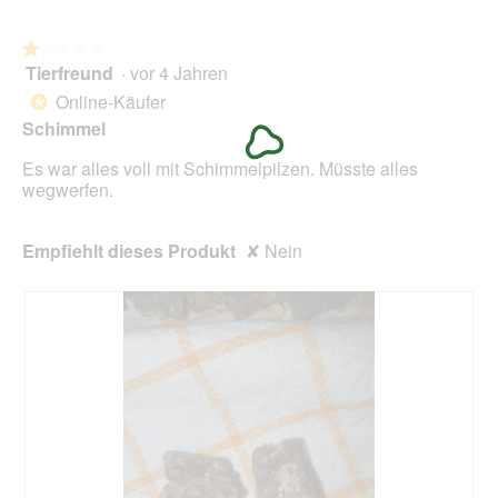
n
n
i
w
★★★★★
★★★★★
n
i
Tierfreund
·
vor 4 Jahren
h
r
1
a
d
von
Online-Käufer
*
l
e
5
Schimmel
t
i
Sternen.
n
Es war alles voll mit Schimmelpilzen. Müsste alles
m
wegwerfen.
o
d
a
Empfiehlt dieses Produkt
✘
Nein
l
e
s
D
i
a
l
o
g
f
e
l