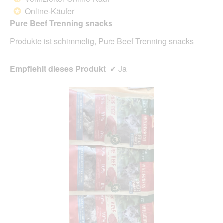
der
5
unte
Online-Käufer
*
Sternen.
aufg
Pure Beef Trenning snacks
Inhal
aktua
Produkte ist schimmelig, Pure Beef Trenning snacks
Empfiehlt dieses Produkt
✔
Ja