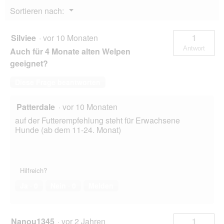
o
mit
Menü
Sortieren nach:
Himbeeren
g
▼
und
f
Spinat
e
Silviee
·
vor 10 Monaten
1
l
Antwort
Auch für 4 Monate alten Welpen
d
g
geeignet?
e
ö
Diese Frage beantworten
f
f
Patterdale
·
vor 10 Monaten
n
e
auf der Futterempfehlung steht für Erwachsene
t
Hunde (ab dem 11-24. Monat)
.
Hilfreich?
Ja ·
0
Nein ·
0
Melden
Nanou1345
·
vor 2 Jahren
1