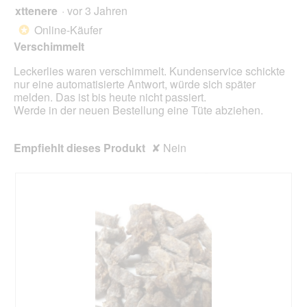
o
xttenere
·
vor 3 Jahren
r
1
g
d
von
Online-Käufer
*
f
e
5
Verschimmelt
e
i
Sternen.
l
n
Leckerlies waren verschimmelt. Kundenservice schickte
d
m
nur eine automatisierte Antwort, würde sich später
g
o
melden. Das ist bis heute nicht passiert.
e
d
Werde in der neuen Bestellung eine Tüte abziehen.
ö
a
f
l
f
e
Empfiehlt dieses Produkt
✘
Nein
n
s
e
D
t
i
.
a
l
o
g
f
e
l
d
g