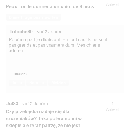
Antwort
Peux t on le donner à un chiot de 8 mois
Diese Frage beantworten
Totoche80
·
vor 2 Jahren
Pour ma part je dirais oui. En tout cas ils ne sont
pas grands et pas vraiment durs. Mes chiens
adorent
Hilfreich?
Ja ·
0
Nein ·
0
Melden
Jul83
·
vor 2 Jahren
1
Antwort
Czy przekąska nadaje się dla
szczeniaków? Taka polecono mi w
sklepie ale teraz patrzę, że nie jest