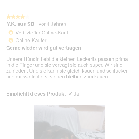
o
n
w
★★★★★
★★★★★
i
Y.K. aus SB
·
vor 4 Jahren
r
4
d
von
Verifizierter Online-Kauf
*
e
5
Online-Käufer
*
i
Sternen.
n
Gerne wieder wird gut vertragen
m
Unsere Hündin liebt die kleinen Leckerlis passen prima
o
in die Finger und sie verträgt sie auch super. Wir sind
d
zufrieden. Und sie kann sie gleich kauen und schlucken
a
und muss nicht erst stehen bleiben zum kauen.
l
e
s
Empfiehlt dieses Produkt
✔
Ja
D
i
a
l
o
g
f
e