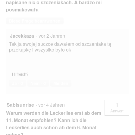
napisane nic o szczeniakach. A bardzo mi
posmakowała
Diese Frage beantworten
Jacekkaza
·
vor 2 Jahren
Tak ja swojej suczce dawałem od szczeniaka tą
przekąskę i wszystko było ok
Hilfreich?
Ja ·
0
Nein ·
0
Melden
Sabisunrise
·
vor 4 Jahren
1
Antwort
Warum werden die Leckerlies erst ab dem
11. Monat empfohlen? Kann ich die
Leckerlies auch schon ab dem 6. Monat
geben?