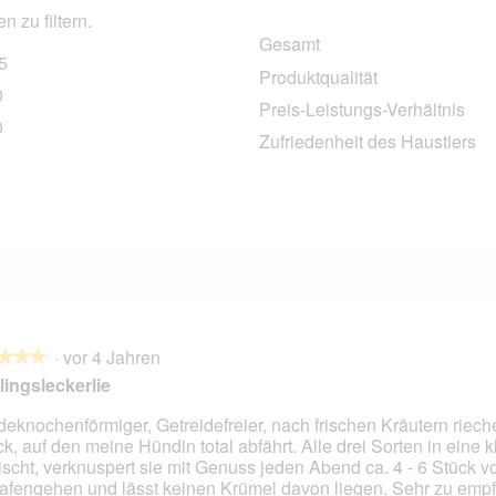
 zu filtern.
Gesamt
5
175 Bewertungen mit 5 Sternen.
Auswählen, um nach Bewertungen mit 5 Sternen zu filtern.
Produktqualität
0
10 Bewertungen mit 4 Sternen.
Auswählen, um nach Bewertungen mit 4 Sternen zu filtern.
Preis-Leistungs-Verhältnis
0
10 Bewertungen mit 3 Sternen.
Auswählen, um nach Bewertungen mit 3 Sternen zu filtern.
Zufriedenheit des Haustiers
1 Bewertung mit 2 Sternen.
Auswählen, um nach Bewertungen mit 2 Sternen zu filtern.
4 Bewertungen mit 1 Stern.
Auswählen, um nach Bewertungen mit 1 Stern zu filtern.
·
vor 4 Jahren
★★★
★★★
lingsleckerlie
eknochenförmiger, Getreidefreier, nach frischen Kräutern riec
k, auf den meine Hündin total abfährt. Alle drei Sorten in eine 
en.
scht, verknuspert sie mit Genuss jeden Abend ca. 4 - 6 Stück v
afengehen und lässt keinen Krümel davon liegen. Sehr zu empf