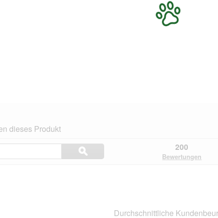
en dieses Produkt
Themen
200
ϙ
und
Suchen
Bewertungen
Bewertungen
suchen
n.
Durchschnittliche Kundenbeur