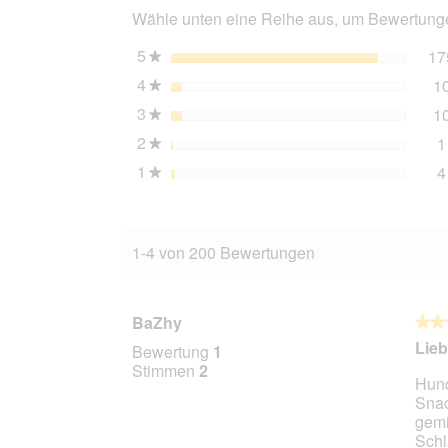
Wähle unten eine Reihe aus, um Bewertungen
g
Ziege
mit
5
Sterne
17
★
Süßkartoffel
4
Sterne
1
★
3
Sterne
1
★
2
Sterne
1
★
1
Sterne
4
★
1-4 von 200 Bewertungen
BaZhy
★★
★★
5
Lieb
Bewertung
1
von
Stimmen
2
Hund
5
Snac
Stern
gemi
Schl