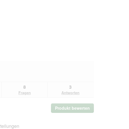
8
3
Fragen
Antworten
Produkt bewerten
.
Mit
dieser
Aktion
teilungen