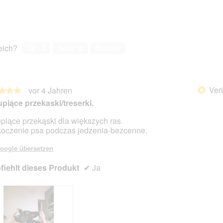
reich?
Ja ·
3
Nein ·
0
Melden
Veri
·
vor 4 Jahren
*
★★★
★★★
piące przekaski/treserki.
piące przekąski dla większych ras.
oczenie psa podczas jedzenia-bezcenne.
en.
oogle übersetzen
iehlt dieses Produkt
✔
Ja