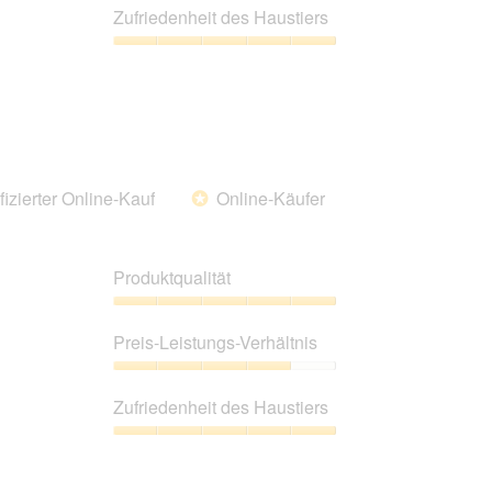
Leistungs-
Zufriedenheit des Haustiers
Verhältnis,
3
Zufriedenheit
von
des
5
Haustiers,
5
von
5
fizierter Online-Kauf
Online-Käufer
*
Produktqualität
Produktqualität,
5
Preis-Leistungs-Verhältnis
von
5
Preis-
Leistungs-
Zufriedenheit des Haustiers
Verhältnis,
4
Zufriedenheit
von
des
5
Haustiers,