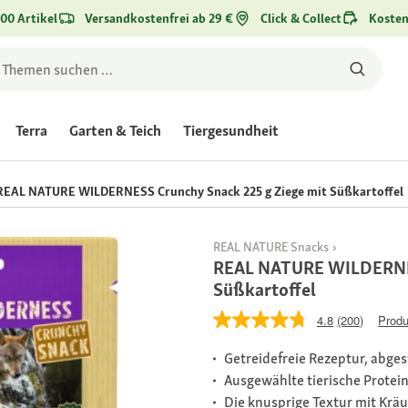
00 Artikel
Versandkostenfrei ab 29 €
Click & Collect
Kosten
Terra
Garten & Teich
Tiergesundheit
REAL NATURE WILDERNESS Crunchy Snack 225 g Ziege mit Süßkartoffel
REAL NATURE Snacks
REAL NATURE WILDERNES
Süßkartoffel
4.8
(200)
Produ
Getreidefreie Rezeptur, abge
Ausgewählte tierische Protei
Die knusprige Textur mit Kräu