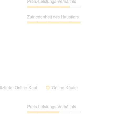
Preis-Leistungs-Verhältnis
von
5
Preis-
Leistungs-
Zufriedenheit des Haustiers
Verhältnis,
4
Zufriedenheit
von
des
5
Haustiers,
5
von
5
fizierter Online-Kauf
Online-Käufer
*
Preis-Leistungs-Verhältnis
Preis-