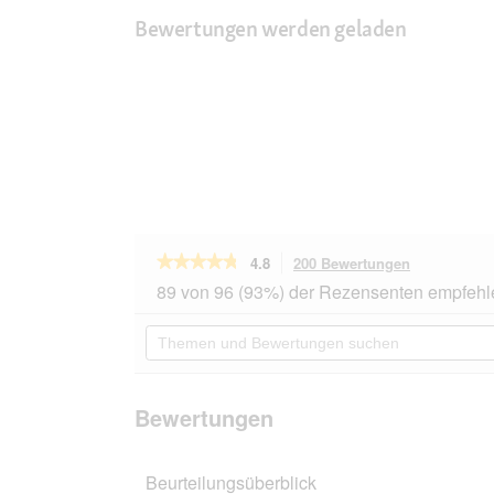
Bewertungen werden geladen
★★★★★
★★★★★
4.8
200 Bewertungen
Mit
dieser
4.8
89 von 96 (93%) der Rezensenten empfehl
von
Aktion
5
navigierst
Themen
Sternen.
du
und
Bewertungen
zu
Bewertungen
lesen
den
suchen
für
Bewertunge
REAL
Bewertungen
NATURE
WILDERNESS
Crunchy
Beurteilungsüberblick
Snack
225