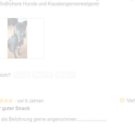
indlichere Hunde und Kaustangenverweigerer
reich?
Ja ·
2
Nein ·
4
Melden
Veri
·
vor 5 Jahren
*
★★★
★★★
 guter Snack
als Belohnung gerne angenommen.........................
en.