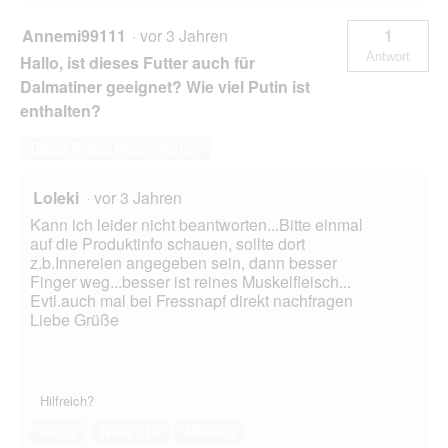
Annemi99111
·
vor 3 Jahren
1
Antwort
Hallo, ist dieses Futter auch für
Dalmatiner geeignet? Wie viel Putin ist
enthalten?
Diese Frage beantworten
Loleki
·
vor 3 Jahren
Kann ich leider nicht beantworten...Bitte einmal
auf die Produktinfo schauen, sollte dort
z.b.Innereien angegeben sein, dann besser
Finger weg...besser ist reines Muskelfleisch...
Evtl.auch mal bei Fressnapf direkt nachfragen
Liebe Grüße
Hilfreich?
Ja ·
0
Nein ·
10
Melden