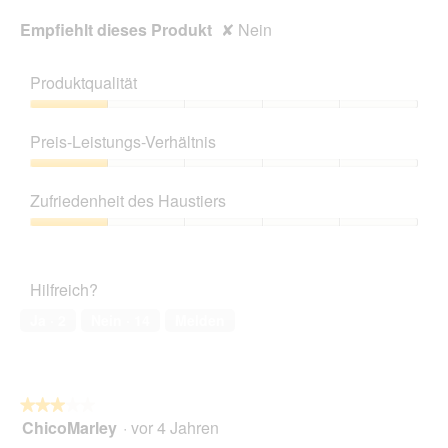
Empfiehlt dieses Produkt
✘
Nein
Produktqualität
Produktqualität,
1
Preis-Leistungs-Verhältnis
von
5
Preis-
Leistungs-
Zufriedenheit des Haustiers
Verhältnis,
1
Zufriedenheit
von
des
5
Haustiers,
Hilfreich?
1
von
Ja ·
2
Nein ·
14
Melden
5
★★★★★
★★★★★
ChicoMarley
·
vor 4 Jahren
3
von