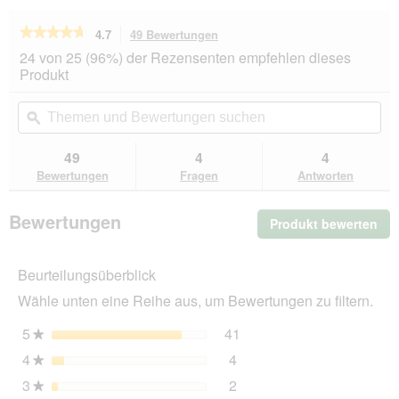
★★★★★
★★★★★
4.7
49 Bewertungen
Mit
dieser
4.7
24 von 25 (96%) der Rezensenten empfehlen dieses
von
Aktion
Produkt
5
navigierst
Sternen.
du
Themen
Th
Bewertungen
zu
und
ϙ
un
lesen
den
Bewertungen
Be
für
Bewertungen.
REAL
suchen
su
49
4
4
NATURE
Bewertungen
Fragen
Antworten
Superfood
Nassfutter
Hund,
Bewertungen
Produkt bewerten
.
Adult,
Ente
Mit
mit
die
Spinat
Beurteilungsüberblick
Akt
12x400
wir
g
Wähle unten eine Reihe aus, um Bewertungen zu filtern.
ein
mo
5
Sterne
41
41 Bewertungen mit 5 St
Auswählen, um nach Bewer
★
Dia
4
Sterne
4
geö
4 Bewertungen mit 4 Ster
Auswählen, um nach Bewer
★
3
Sterne
2
2 Bewertungen mit 3 Ster
Auswählen, um nach Bewer
★