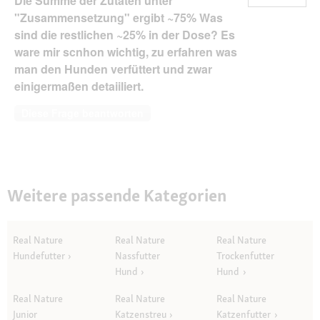
Die Summe der Zutaten unter
"Zusammensetzung" ergibt ~75% Was
sind die restlichen ~25% in der Dose? Es
ware mir scnhon wichtig, zu erfahren was
man den Hunden verfüttert und zwar
einigermaßen detaiiliert.
Diese Frage beantworten
Weitere passende Kategorien
Real Nature
Real Nature
Real Nature
Hundefutter
Nassfutter
Trockenfutter
Hund
Hund
Real Nature
Real Nature
Real Nature
Junior
Katzenstreu
Katzenfutter