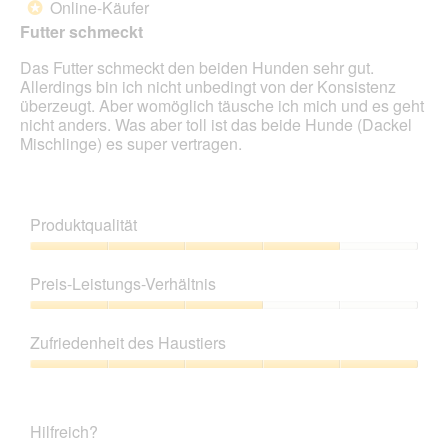
Online-Käufer
*
5
Futter schmeckt
Sternen.
Das Futter schmeckt den beiden Hunden sehr gut.
Allerdings bin ich nicht unbedingt von der Konsistenz
überzeugt. Aber womöglich täusche ich mich und es geht
nicht anders. Was aber toll ist das beide Hunde (Dackel
Mischlinge) es super vertragen.
Produktqualität
Produktqualität,
4
Preis-Leistungs-Verhältnis
von
5
Preis-
Leistungs-
Zufriedenheit des Haustiers
Verhältnis,
3
Zufriedenheit
von
des
5
Haustiers,
Hilfreich?
5