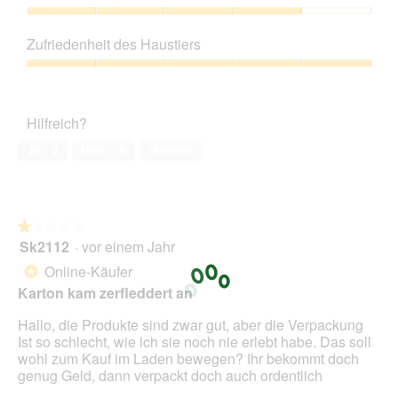
von
5
Preis-
Leistungs-
Zufriedenheit des Haustiers
Verhältnis,
4
Zufriedenheit
von
des
5
Haustiers,
Hilfreich?
5
von
Ja ·
2
Nein ·
9
Melden
5
★★★★★
★★★★★
Sk2112
·
vor einem Jahr
1
von
Online-Käufer
*
5
Karton kam zerfleddert an
Sternen.
Hallo, die Produkte sind zwar gut, aber die Verpackung
Ist so schlecht, wie ich sie noch nie erlebt habe. Das soll
wohl zum Kauf im Laden bewegen? Ihr bekommt doch
genug Geld, dann verpackt doch auch ordentlich