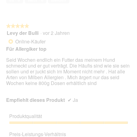
5
★★★★★
★★★★★
Levy der Bulli
·
vor 2 Jahren
5
von
Online-Käufer
*
5
Für Allergiker top
Sternen.
Seid Wochen endlich ein Futter das meinem Hund
schmeckt und er gut verträgt. Die Häufis sind wie sie sein
sollen und er juckt sich im Moment nicht mehr . Hat alle
Arten von Milben Allergien . Mich ärgert nur das seid
Wochen keine 800g Dosen erhältlich sind
Empfiehlt dieses Produkt
✔
Ja
Produktqualität
Produktqualität,
5
Preis-Leistungs-Verhältnis