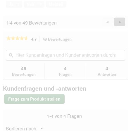
von
Ja ·
1
Nein ·
7
Melden
5
1-4 von 49 Bewertungen
Zurück
◄
Weiter
►
Reviews
Revie
★★★★★
★★★★★
4.7
49 Bewertungen
Mit
dieser
4.7
von
Aktion
Hier
Hie
5
navigierst
Kundenfragen
ϙ
Kun
Sternen.
du
und
un
Bewertungen
zu
Kundenantworten
Kun
49
4
4
lesen
den
durchsuchen
du
für
Bewertungen
Fragen
Antworten
Bewertungen.
REAL
NATURE
Kundenfragen und -antworten
Superfood
Nassfutter
Hund,
Frage zum Produkt stellen
Adult,
Ente
mit
1-4 von 4 Fragen
Spinat
12x400
g
Menü
Sortieren nach:
▼