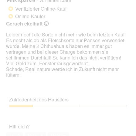
Pink sparkle
·
vor einem Jahr
klic
von
wird
Verifizierter Online-Kauf
*
der
5
unte
Online-Käufer
*
Sternen.
aufg
Geruch ekelhaft 🤢
Inhal
aktua
Leider riecht die Sorte nicht mehr wie beim letzten Kauf!
Es riecht als ob als Fleischsorte nur Pansen verwendet
wurde. Meine 2 Chihuahua‘s haben es immer gut
vertragen und bei dieser Charge bekommen sie
schlimmen Durchfall! So kann ich das nicht verfüttern!
Viel Geld zum „Fenster rausgeworfen“.
Schade, Real nature werde ich in Zukunft nicht mehr
füttern!
Zufriedenheit des Haustiers
Zufriedenheit
des
Haustiers,
Hilfreich?
1
von
Ja ·
0
Nein ·
8
Melden