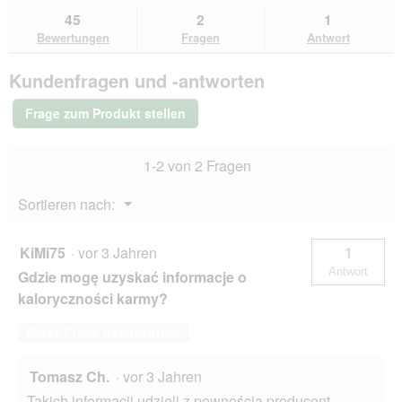
Bewertungen
zu
Kundenantworten
Kun
45
2
1
lesen
den
durchsuchen
du
für
Bewertungen
Fragen
Antwort
Bewertungen.
REAL
NATURE
Kundenfragen und -antworten
Light
Nassfutter
Hund,
Frage zum Produkt stellen
Adult,
Rind
und
1-2 von 2 Fragen
Kalb
6x200
g
Menü
Sortieren nach:
▼
KiMi75
·
vor 3 Jahren
1
Antwort
Gdzie mogę uzyskać informacje o
kaloryczności karmy?
Diese Frage beantworten
Tomasz Ch.
·
vor 3 Jahren
Takich informacji udzieli z pewnością producent.