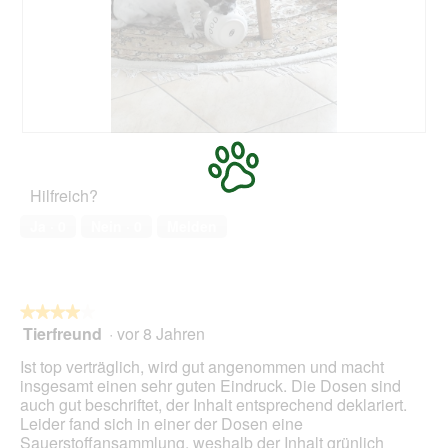
B
F
e
o
w
t
Hilfreich?
e
o
r
M
Ja ·
0
Nein ·
0
Melden
t
i
u
t
n
d
g
i
z
e
★★★★★
★★★★★
u
s
Tierfreund
·
vor 8 Jahren
4
F
e
von
Ist top verträglich, wird gut angenommen und macht
o
r
5
insgesamt einen sehr guten Eindruck. Die Dosen sind
t
A
Sternen.
auch gut beschriftet, der Inhalt entsprechend deklariert.
o
k
Leider fand sich in einer der Dosen eine
1
t
Sauerstoffansammlung, weshalb der Inhalt grünlich
.
i