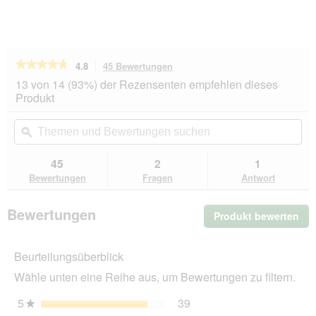
★★★★★
★★★★★
4.8
45 Bewertungen
Mit
dieser
4.8
13 von 14 (93%) der Rezensenten empfehlen dieses
von
Aktion
Produkt
5
navigierst
Sternen.
du
Themen
Th
Bewertungen
zu
und
ϙ
un
lesen
den
Bewertungen
Be
für
Bewertungen.
REAL
suchen
su
45
2
1
NATURE
Bewertungen
Fragen
Antwort
Light
Nassfutter
Hund,
Bewertungen
Produkt bewerten
.
Adult,
Rind
Mit
und
die
Kalb
Beurteilungsüberblick
Akt
6x200
wir
g
Wähle unten eine Reihe aus, um Bewertungen zu filtern.
ein
mo
5
Sterne
39
39 Bewertungen mit 5 St
Auswählen, um nach Bewer
★
Dia