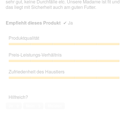
sehr gut, keine Durchfälle etc. Unsere Madame ist fit und
e
das liegt mit Sicherheit auch am guten Futter.
l
d
g
Empfiehlt dieses Produkt
✔
Ja
e
ö
f
Produktqualität
f
n
Produktqualität,
e
5
Preis-Leistungs-Verhältnis
t
von
.
5
Preis-
Leistungs-
Zufriedenheit des Haustiers
Verhältnis,
5
Zufriedenheit
von
des
5
Haustiers,
Hilfreich?
5
von
Ja ·
0
Nein ·
5
Melden
5