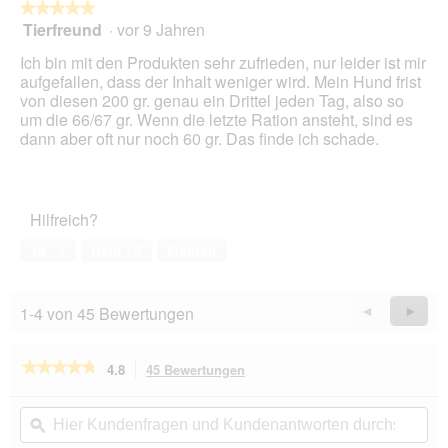
★★★★★
★★★★★
Tierfreund
·
vor 9 Jahren
5
von
Ich bin mit den Produkten sehr zufrieden, nur leider ist mir
5
aufgefallen, dass der Inhalt weniger wird. Mein Hund frist
Sternen.
von diesen 200 gr. genau ein Drittel jeden Tag, also so
um die 66/67 gr. Wenn die letzte Ration ansteht, sind es
dann aber oft nur noch 60 gr. Das finde ich schade.
Hilfreich?
Ja ·
1
Nein ·
5
Melden
1-4 von 45 Bewertungen
Zurück
◄
Weiter
►
Reviews
Revie
★★★★★
★★★★★
4.8
45 Bewertungen
Mit
dieser
4.8
von
Aktion
Hier
Hie
5
navigierst
Kundenfragen
ϙ
Kun
Sternen.
du
und
un