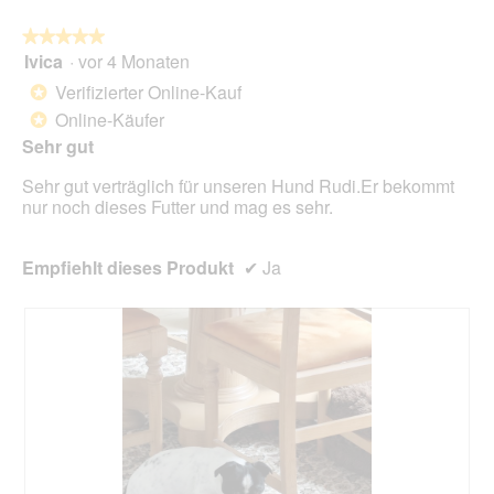
auf
die
folg
★★★★★
★★★★★
Scha
Ivica
·
vor 4 Monaten
5
klic
von
wird
Verifizierter Online-Kauf
*
der
5
unte
Online-Käufer
*
Sternen.
aufg
Sehr gut
Inhal
aktua
Sehr gut verträglich für unseren Hund Rudi.Er bekommt
nur noch dieses Futter und mag es sehr.
Empfiehlt dieses Produkt
✔
Ja