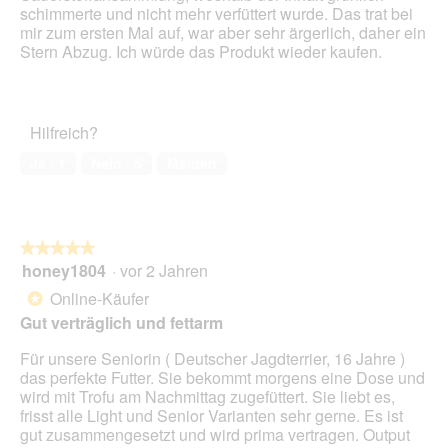
schimmerte und nicht mehr verfüttert wurde. Das trat bei
o
mir zum ersten Mal auf, war aber sehr ärgerlich, daher ein
n
Stern Abzug. Ich würde das Produkt wieder kaufen.
w
i
r
d
e
Hilfreich?
i
Ja ·
1
Nein ·
5
Melden
n
m
o
d
a
★★★★★
★★★★★
l
honey1804
·
vor 2 Jahren
5
e
von
Online-Käufer
s
*
5
D
Gut verträglich und fettarm
Sternen.
i
Für unsere Seniorin ( Deutscher Jagdterrier, 16 Jahre )
a
das perfekte Futter. Sie bekommt morgens eine Dose und
l
wird mit Trofu am Nachmittag zugefüttert. Sie liebt es,
o
frisst alle Light und Senior Varianten sehr gerne. Es ist
g
gut zusammengesetzt und wird prima vertragen. Output
f